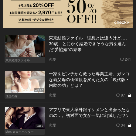
東京結婚ファイル：理想とは違うけど…。
30歳、とにかく結婚できそうな男を選ん
だ“妥協婚”の結果
Vol.1
恋愛
241
東京結婚ファイル
一家をピンチから救った専業主婦。ガンコ
な義父母の価値観を変えた女の「現代版・
内助の功」とは？
Vol.10
恋愛
87
理想の嫁
アプリで東大卒外銀イケメンと出会ったも
のの…。初対面で女が一気に幻滅したワケ
恋愛
34
Vol.7
Miss 東大生ハンター