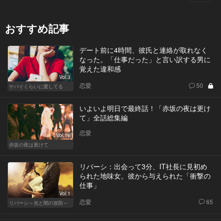
おすすめ記事
デート前に4時間、彼氏と連絡が取れなく
なった。「仕事だった」と言い訳する男に
覚えた違和感
Vol.3
恋愛
50
ヤバイくらいに愛してる
いよいよ明日で最終話！「赤坂の夜は更け
て」全話総集編
恋愛
Vol.16
赤坂の夜は更けて
リバーシ：出会って3分、IT社長に見初め
られた地味女。彼から与えられた「衝撃の
仕事」
Vol.1
恋愛
65
リバーシ～光と闇の攻防～