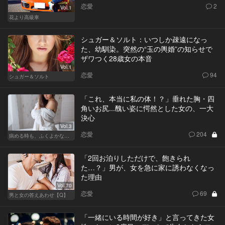
恋愛
2
Vol.1
花より高級車
シュガー＆ソルト：いつしか疎遠になっ
た、幼馴染。突然の“玉の輿婚”の知らせで
ザワつく28歳女の本音
Vol.1
恋愛
94
シュガー＆ソルト
「これ、本当に私の体！？」垂れた胸・四
角いお尻...醜い姿に愕然とした女の、一大
決心
Vol.3
恋愛
204
病める時も、ふくよかなる時も
「2回お泊りしただけで、飽きられ
た…？」男が、女を急に家に誘わなくなっ
た理由
Vol.70
恋愛
69
男と女の答えあわせ【Q】
「一緒にいる時間が好き」と言ってきた女