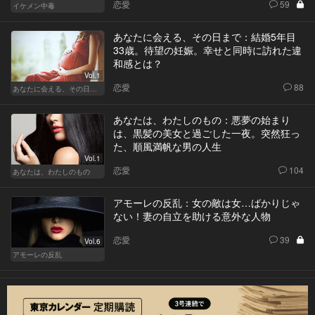
恋愛
59
イケメン中毒
あなたに会える、その日まで：結婚5年目
33歳。待望の妊娠。幸せと同時に訪れた違
和感とは？
Vol.1
恋愛
88
あなたに会える、その日まで
あなたは、わたしのもの：悪夢の始まり
は、黒髪の美女と過ごした一夜。突然狂っ
た、順風満帆な男の人生
Vol.1
恋愛
104
あなたは、わたしのもの
アモーレの反乱：女の敵は女…ばかりじゃ
ない！妻の自立を助ける意外な人物
恋愛
39
Vol.6
アモーレの反乱