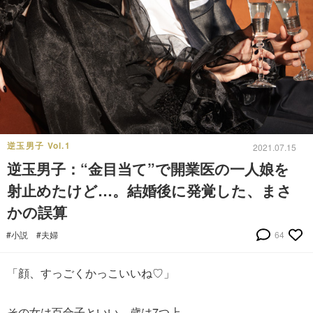
逆玉男子 Vol.1
2021.07.15
逆玉男子：“金目当て”で開業医の一人娘を
射止めたけど…。結婚後に発覚した、まさ
かの誤算
#小説
#夫婦
64
「顔、すっごくかっこいいね♡」
その女は百合子といい、歳は7つ上。