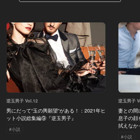
逆玉男子 Vol.12
逆玉男子 Vo
男にだって“玉の輿願望”がある！：2021年ヒ
妻との間
ット小説総集編⑨『逆玉男子』
息子の顔
拭えなか
#小説
#小説