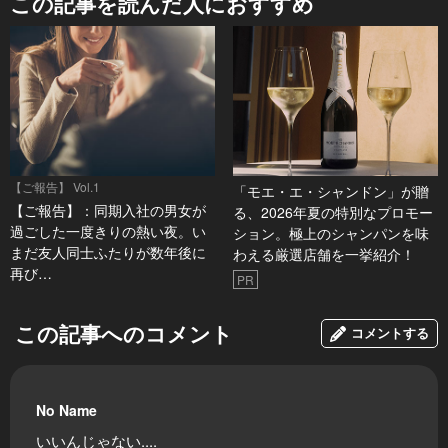
この記事を読んだ人におすすめ
【ご報告】 Vol.1
「モエ・エ・シャンドン」が贈
【ご報告】：同期入社の男女が
る、2026年夏の特別なプロモー
過ごした一度きりの熱い夜。い
ション。極上のシャンパンを味
まだ友人同士ふたりが数年後に
わえる厳選店舗を一挙紹介！
再び…
PR
この記事へのコメント
コメントする
No Name
いいんじゃない....