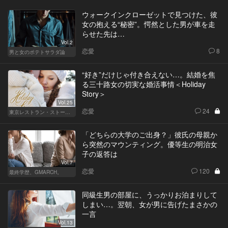
ウォークインクローゼットで見つけた、彼
女の抱える“秘密”。愕然とした男が車を走
らせた先は…
Vol.2
恋愛
8
男と女のポテトサラダ論
“好き”だけじゃ付き合えない…。結婚を焦
る三十路女の切実な婚活事情＜Holiday
Story＞
Vol.25
恋愛
24
東京レストラン・ストーリー
「どちらの大学のご出身？」彼氏の母親か
ら突然のマウンティング。優等生の明治女
子の返答は
Vol.7
恋愛
120
最終学歴、GMARCH。
同級生男の部屋に、うっかりお泊まりして
しまい…。翌朝、女が男に告げたまさかの
一言
Vol.13