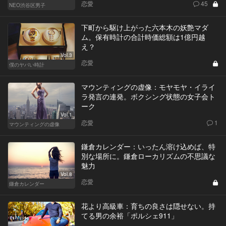
恋愛
45
NEO渋谷区男子
下町から駆け上がった六本木の妖艶マダ
ム。保有時計の合計時価総額は1億円越
え？
Vol.3
恋愛
僕のヤバい時計
マウンティングの虚像：モヤモヤ・イライ
ラ発言の連発。ボクシング状態の女子会ト
ーク
Vol.1
恋愛
1
マウンティングの虚像
鎌倉カレンダー：いったん溶け込めば、特
別な場所に。鎌倉ローカリズムの不思議な
魅力
Vol.8
恋愛
鎌倉カレンダー
花より高級車：育ちの良さは隠せない。持
てる男の余裕「ポルシェ911」