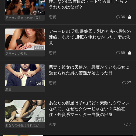
性。なのに3度目のデートで告白したらフ
ラれたのはなぜ？
Vol.176
恋愛
36
男と女の答えあわせ【Q】
アモーレの反乱 最終回：別れた夫へ最後の
連絡。あえてLINEを使わなかった、妻の決
意
Vol.16
恋愛
69
アモーレの反乱
悪妻：彼女は天使か、悪魔か？とある女に
魅せられた男の苦難が始まった日
恋愛
27
Vol.1
悪妻
あなたの部屋はそれほど：素敵なタワマン
なのに、なぜセクシーじゃない？高輪在
住・外資系マーケター自慢の部屋
Vol.1
恋愛
7
あなたの部屋はそれほど