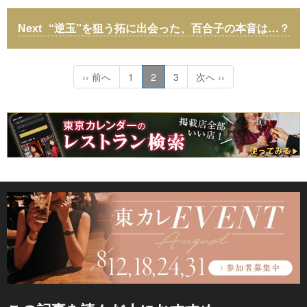
“逆玉”を狙う拓に出会った、百合子の本音は…？
‹‹ 前へ
1
2
3
次へ ››