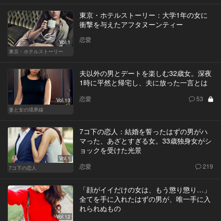
東京・ホテルストーリー：大学1年の女に
衝撃を与えたアフタヌーンティー
恋愛
Vol.1
東京・ホテルストーリー
夫以外の男とデートを楽しむ32歳女。深夜
1時に平然と帰宅し、夫に放った一言とは
恋愛
53
Vol.13
妻と女の境界線
7コ下の恋人：結婚を誓ったはずの男がハ
マった、あざとすぎる女。33歳独身女がシ
ョックを受けた光景
Vol.1
恋愛
219
7コ下の恋人
「顔がイイだけの女は、もう懲り懲り…」
全てを手に入れたはずの男が、唯一手に入
れられぬもの
Vol.12