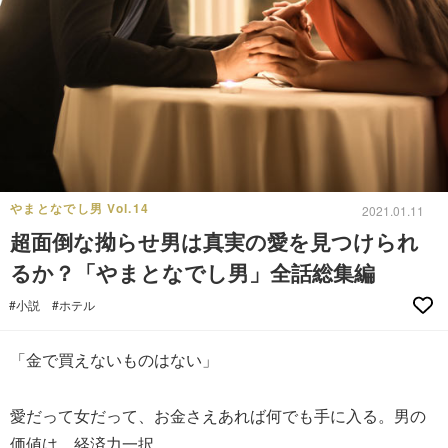
やまとなでし男 Vol.14
2021.01.11
超面倒な拗らせ男は真実の愛を見つけられ
るか？「やまとなでし男」全話総集編
#小説
#ホテル
「金で買えないものはない」
愛だって女だって、お金さえあれば何でも手に入る。男の
価値は、経済力一択。