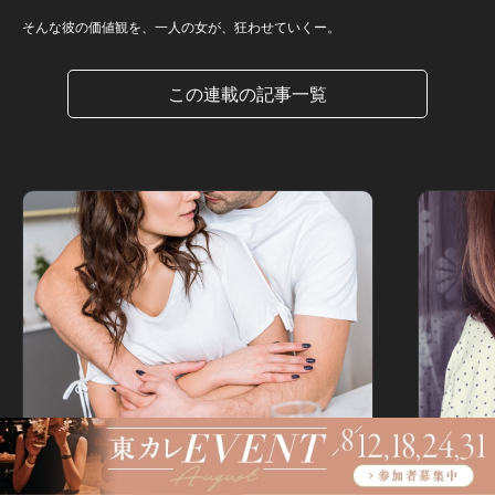
そんな彼の価値観を、一人の女が、狂わせていくー。
この連載の記事一覧
やまとなでし男 Vol.15
やまとなでし