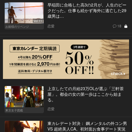
早稲田に合格した高3の2月が、人生のピー
クだった。仕事も続かず海外に逃亡した29
歳男は…
Vol.11
恋愛
18
お姫様のリベンジ
上京したての月給23万OLが選ぶ「三軒茶
屋」。都会の女の第一歩はここから始ま
る。
Vol.4
恋愛
東京女子図鑑
東カレデート対決： 鋼メンタルの外コン男
VS 超絶美人CA。初対面お食事デート実況