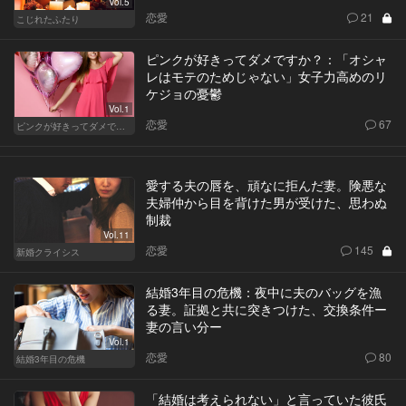
Vol.5
恋愛
21
こじれたふたり
ピンクが好きってダメですか？：「オシャ
レはモテのためじゃない」女子力高めのリ
ケジョの憂鬱
Vol.1
恋愛
67
ピンクが好きってダメですか？
愛する夫の唇を、頑なに拒んだ妻。険悪な
夫婦仲から目を背けた男が受けた、思わぬ
制裁
Vol.11
恋愛
145
新婚クライシス
結婚3年目の危機：夜中に夫のバッグを漁
る妻。証拠と共に突きつけた、交換条件ー
妻の言い分ー
Vol.1
恋愛
80
結婚3年目の危機
「結婚は考えられない」と言っていた彼氏