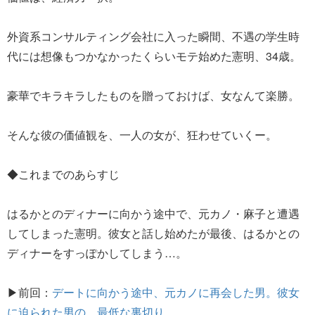
外資系コンサルティング会社に入った瞬間、不遇の学生時
代には想像もつかなかったくらいモテ始めた憲明、34歳。
豪華でキラキラしたものを贈っておけば、女なんて楽勝。
そんな彼の価値観を、一人の女が、狂わせていくー。
◆これまでのあらすじ
はるかとのディナーに向かう途中で、元カノ・麻子と遭遇
してしまった憲明。彼女と話し始めたが最後、はるかとの
ディナーをすっぽかしてしまう…。
▶前回：
デートに向かう途中、元カノに再会した男。彼女
に迫られた男の、最低な裏切り