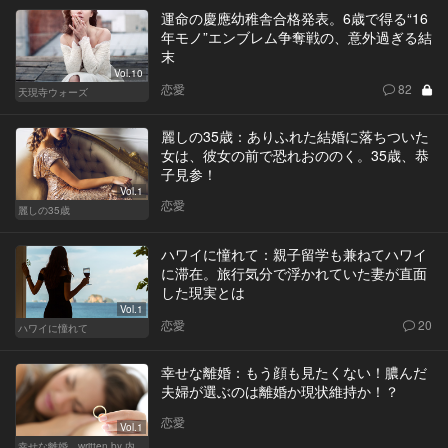
運命の慶應幼稚舎合格発表。6歳で得る“16
年モノ”エンブレム争奪戦の、意外過ぎる結
末
Vol.10
恋愛
82
天現寺ウォーズ
麗しの35歳：ありふれた結婚に落ちついた
女は、彼女の前で恐れおののく。35歳、恭
子見参！
Vol.1
恋愛
麗しの35歳
ハワイに憧れて：親子留学も兼ねてハワイ
に滞在。旅行気分で浮かれていた妻が直面
した現実とは
Vol.1
恋愛
20
ハワイに憧れて
幸せな離婚：もう顔も見たくない！膿んだ
夫婦が選ぶのは離婚か現状維持か！？
恋愛
Vol.1
幸せな離婚 written by 内埜さくら