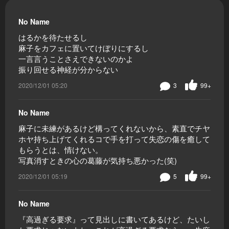
No Name
はるかを待たせるし
麻子をカフェに置いてけぼりにするし
一言言うことさえできないのかよ
振り回せる神経が分からない
2020/12/01 05:20
3
99+
No Name
麻子に未練があるけど構ってくれないから、素直でチヤ
ホヤ持ち上げてくれるコで手を打って失恋の傷を癒して
もらうとは、情けない。
写真消すときの心の葛藤が気持ち悪かった(笑)
2020/12/01 05:19
5
99+
No Name
『高過ぎる要求』って見出しに書いてあるけど、たいし