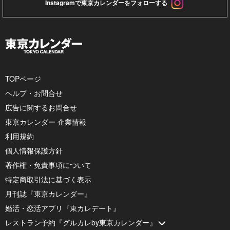
Instagramで東京カレンダーをフォローする
TOPページ
ヘルプ・お問合せ
広告に関するお問合せ
東京カレンダー 企業情報
利用規約
個人情報保護方針
著作権・免責事項について
特定商取引法に基づく表示
月刊誌『東京カレンダー』
婚活・恋活アプリ『東カレデート』
レストラン予約『グルカレby東京カレンダー』