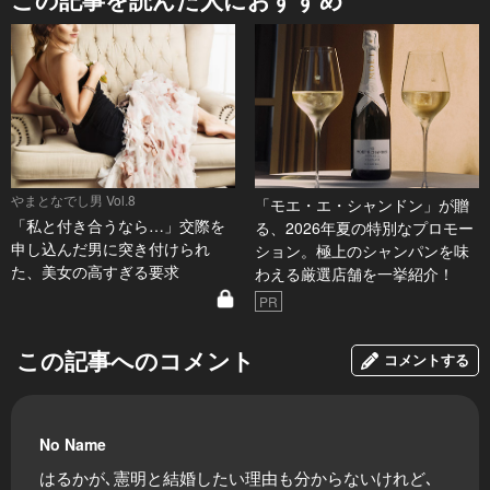
やまとなでし男 Vol.8
「モエ・エ・シャンドン」が贈
「私と付き合うなら…」交際を
る、2026年夏の特別なプロモー
申し込んだ男に突き付けられ
ション。極上のシャンパンを味
た、美女の高すぎる要求
わえる厳選店舗を一挙紹介！
PR
この記事へのコメント
コメントする
No Name
はるかが､憲明と結婚したい理由も分からないけれど､