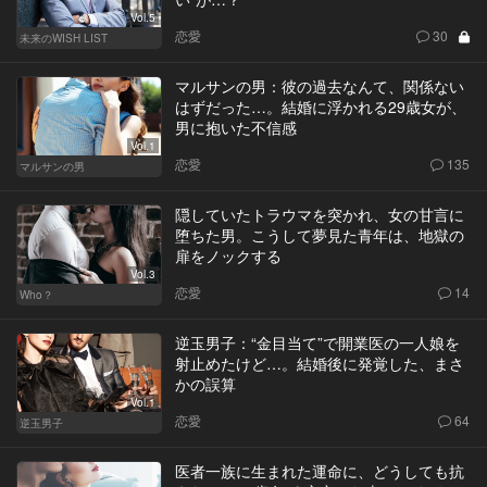
Vol.5
恋愛
30
未来のWISH LIST
マルサンの男：彼の過去なんて、関係ない
はずだった…。結婚に浮かれる29歳女が、
男に抱いた不信感
Vol.1
恋愛
135
マルサンの男
隠していたトラウマを突かれ、女の甘言に
堕ちた男。こうして夢見た青年は、地獄の
扉をノックする
Vol.3
恋愛
14
Who？
逆玉男子：“金目当て”で開業医の一人娘を
射止めたけど…。結婚後に発覚した、まさ
かの誤算
Vol.1
恋愛
64
逆玉男子
医者一族に生まれた運命に、どうしても抗