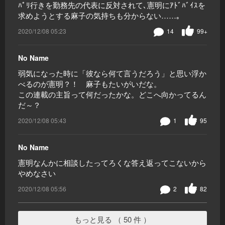
ﾊﾟﾘ行きを勤務先の代表に反対されて､憲明にｱﾄﾞﾊﾞｲｽを
求めようとする麻子の気持ちも分からない……｡
2020/12/08 05:23
14
99+
No Name
弱気になった時に「彼なら何て言うだろう」と思い浮か
べるのが憲明？！ 麻子もたいがいだな。
この連載の主旨って何だったかな。どこへ向かってるん
だ～？
2020/12/08 05:43
1
95
No Name
憲明なんかに相談したってろくな答え返ってこないから
やめなさい
2020/12/08 05:56
2
82
もっと見る （ 50 件 ）