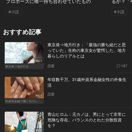
プロポーズに唯一持ち合わせていたもの
るか？「
#小説
#小説
おすすめ記事
東京発⇒地方行き：「最強の勝ち組だと思
っていた」生粋の東京女が驚愕した、地方
暮らしのリアルとは
Vol.1
恋愛
187
東京発⇒地方行き
年収数千万。31歳外資系金融女性の外食生
活
恋愛
Vol.1
外資系金融で働く女のレストラン事情
青山ヒロム：元カノは、男にとって非常に
危険な存在。バランスのとれた分散投資
を？
Vol.8