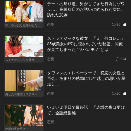
デートの帰り道、男がしてきた行為にゾワ
ッ…。高級鮨店のお誘いに釣られた女に、
訪れた悲劇
Vol.2
恋愛
90
私、やっぱり結婚がしたい
ストラテジックな彼女：「え、何コレ…」
25歳美女のPCに隠されていた秘密。同僚
が見てしまった “ヤバいモノ”とは
Vol.1
恋愛
114
ストラテジックな彼女
タワマンのエレベーターで、初恋の女性と
再会。あまりの感動に15年越しの思いが暴
走し…
Vol.7
恋愛
20
男と女の東京ミステリー
いよいよ明日で最終話！「赤坂の夜は更け
て」全話総集編
恋愛
Vol.16
赤坂の夜は更けて