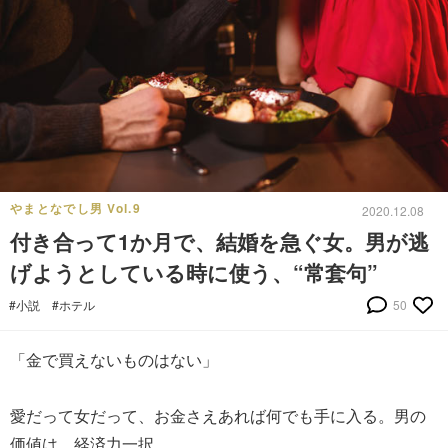
やまとなでし男 Vol.9
2020.12.08
付き合って1か月で、結婚を急ぐ女。男が逃
げようとしている時に使う、“常套句”
#小説
#ホテル
50
「金で買えないものはない」
愛だって女だって、お金さえあれば何でも手に入る。男の
価値は、経済力一択。