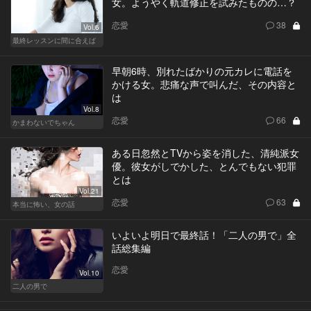
女。ようやく軌道修正を試みたものの…？
恋愛
38
Vol.6
最終レッスンに間に合えば
早朝6時、別れたばかりの元カレに電話を
かける女。悲痛な声で叫んだ、その内容と
は
Vol.8
恋愛
66
かまわないでちゃん
ある日忽然とTVから姿を消した、清純派女
優。彼女がしでかした、とんでもない犯罪
とは
Vol.21
恋愛
63
本当に怖い、女の話
いよいよ明日で最終話！「二人の男で」全
話総集編
恋愛
Vol.10
二人の男で