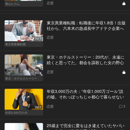
恋愛
青山ヒロム
東京異業種転職：転職後に年収1.8倍！出版
社から、六本木の急成長中アドテク企業へ
恋愛
Vol.1
東京異業種転職
東京・ホテルストーリー：20代が、永遠に
続くと思ってた。都会を謳歌した女の野心
恋愛
Vol.4
東京・ホテルストーリー
年収3,000万の夫：”年収1,000万ゴール”説
の嘘。それっぽっちじゃ都心で暮らせない
恋愛
3
Vol.1
年収3,000万の夫
25歳まで完全に愛をはき違えていたヤバい