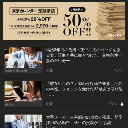
結婚3年目の危機：夜中に夫のバッグを漁
る妻。証拠と共に突きつけた、交換条件ー
妻の言い分ー
Vol.1
恋愛
80
結婚3年目の危機
「彼女いたの？」匂わせ投稿で発覚した男
の本性。ショックを受けた33歳女は取り乱
し…
Vol.13
恋愛
17
推す女
大手メーカー人事部の25歳女が混乱。新卒
採用の活動中、学生の父親から“お誘
い”が…？