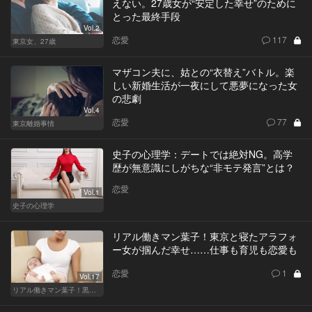
えない。27歳女が“安定した幸せ”のために
とった最終手段
Vol.2
恋愛
117
東京女、27歳
マザコン夫に、姑との“衣替え”バトル。楽
しい新婚生活が一夜にして悪夢になった女
の悲劇
Vol.4
恋愛
77
東京離婚事情
史子の心理学：デートでは絶対NG。高学
歴が無意識にしがちな“非モテ発言”とは？
恋愛
Vol.1
史子の心理学
リアル働きマン葉子！東京と寝たアラフォ
ー女が掴んだ幸せ……仕事も育児も恋愛も
恋愛
1
Vol.17
リアル働きマン葉子！黒革の編集手帳 written by 内埜さくら