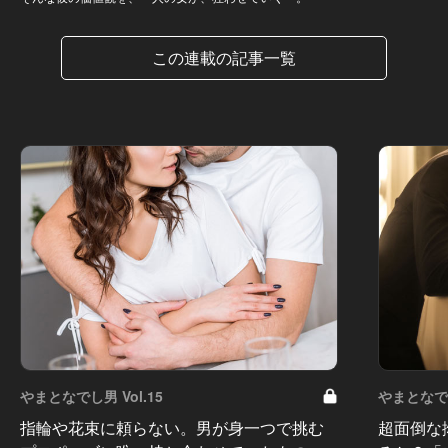
この連載の記事一覧
やまとなでし男 Vol.15
やまとなでし
指輪や花束に頼らない。男が身一つで挑む
超面倒な