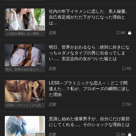
社内の年下イケメンに恋した、美人秘書。
自己肯定感がだだ下がりになった理由と
は…
Vol.3
恋愛
66
この恋が成就しない理由
明日、世界がおわるなら：絶対に好きにな
っちゃダメなタイプの男に出会ってしま
い…。安定志向の女がついた嘘とは
Vol.1
恋愛
93
明日、世界がおわるなら
LESS～プラトニックな恋人～：どこで間
違えた…？私が、プロポーズの瞬間に涙し
た理由
Vol.1
恋愛
50
LESS～プラトニックな恋人～
意識し始めた後輩男子が、自分にだけ親切
にしてくれる…。そのショックな理由とは
恋愛
34
Vol.6