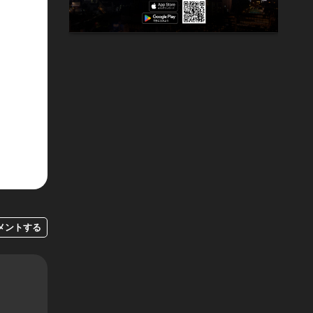
メントする