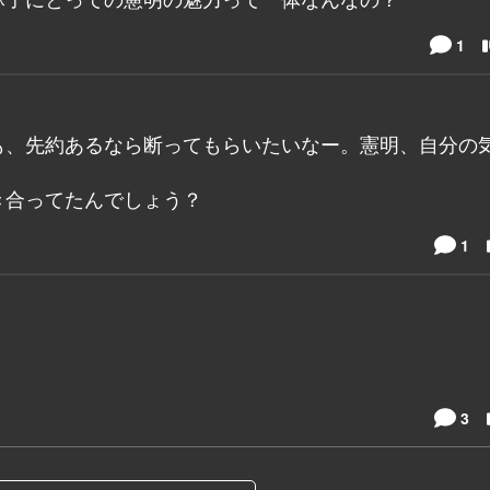
1
も、先約あるなら断ってもらいたいなー。憲明、自分の
き合ってたんでしょう？
1
3