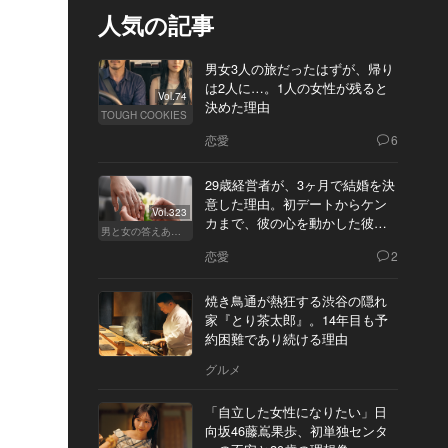
人気の記事
男女3人の旅だったはずが、帰り
は2人に…。1人の女性が残ると
Vol.74
決めた理由
TOUGH COOKIES
恋愛
6
29歳経営者が、3ヶ月で結婚を決
意した理由。初デートからケン
Vol.323
カまで、彼の心を動かした彼女
男と女の答えあわせ【Q】
の態度とは
恋愛
2
焼き鳥通が熱狂する渋谷の隠れ
家『とり茶太郎』。14年目も予
約困難であり続ける理由
グルメ
「自立した女性になりたい」日
向坂46藤嶌果歩、初単独センタ