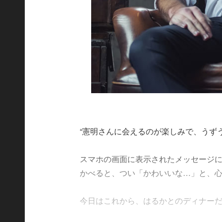
“憲明さんに会えるのが楽しみで、うず
スマホの画面に表示されたメッセージ
かべると、つい「かわいいな…」と、
今日はこれから、はるかとのディナーだ。逸