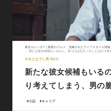
東京カレンダー | 最新のグルメ、洗練されたライフスタイル情報
新たな彼女候補もいるのに。気づけば元カノのことばかり考
やまとなでし男 Vol.5
新たな彼女候補もいる
り考えてしまう、男の
#小説
#キャリア