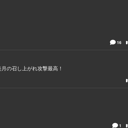
16
美月の召し上がれ攻撃最高！
1