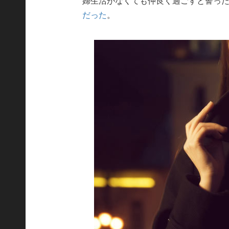
婦生活がなくても仲良く過ごすと誓っ
だった
。