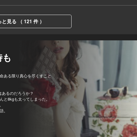
と見る （ 121 件 ）
時も
命ある限り真心を尽くすこと
愛はあるのだろうか？
と8kgも太ってしまった。
。
語。