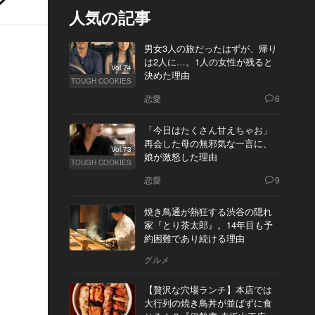
人気の記事
男女3人の旅だったはずが、帰り
は2人に…。1人の女性が残ると
Vol.74
決めた理由
TOUGH COOKIES
恋愛
6
「今日はたくさん甘えちゃお」
再会した母の無邪気な一言に、
Vol.73
娘が激怒した理由
TOUGH COOKIES
恋愛
9
焼き鳥通が熱狂する渋谷の隠れ
家『とり茶太郎』。14年目も予
約困難であり続ける理由
グルメ
【贅沢な穴場ランチ】本店では
大行列の焼き鳥丼が並ばずに食