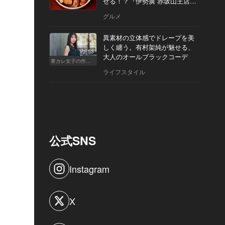
せる！？『伊勢廣 赤坂山王店』
へ
グルメ
異素材の立体感でドレープを美
しく纏う。有村架純が魅せる、
Vol.53
大人のオールブラックコーデ
東カレ女子の作り方
ライフスタイル
公式SNS
Instagram
X