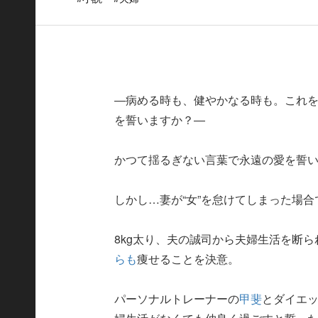
―病める時も、健やかなる時も。これ
を誓いますか？―
かつて揺るぎない言葉で永遠の愛を誓
しかし…妻が“女”を怠けてしまった場
8kg太り、夫の誠司から夫婦生活を断
らも
痩せることを決意。
パーソナルトレーナーの
甲斐
とダイエ