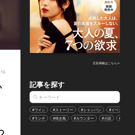
広告掲載はこちら≫
.16
記事を探す
か
#ワイン
#ストーリー
#シャンパン
#イベント
#ランチ
#焼き鳥
#カウンター
#小説
#恋愛