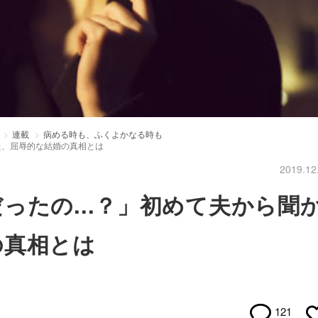
連載
病める時も、ふくよかなる時も
た、屈辱的な結婚の真相とは
2019.12
ったの...？」初めて夫から聞
の真相とは
121