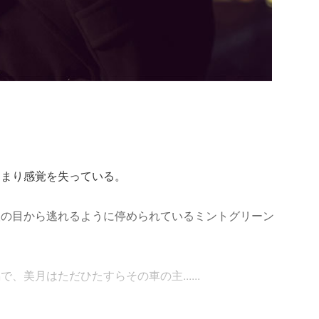
あまり感覚を失っている。
人の目から逃れるように停められているミントグリーン
美月はただひたすらその車の主......