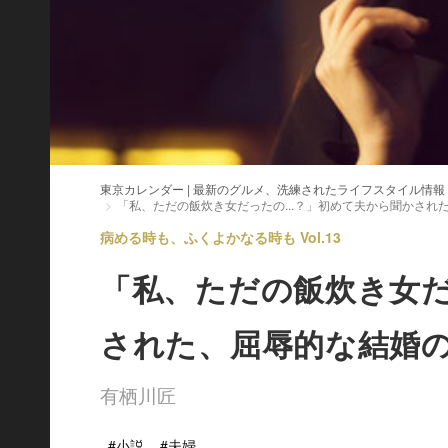
東京カレンダー | 最新のグルメ、洗練されたライフスタイル情報
「私、ただの飯炊き女だったの...？」初めて夫から聞かされ
病める時も、ふくよかなる時も Vol.13
「私、ただの飯炊き女だ
された、屈辱的な結婚
有栖川匠
#小説
#夫婦