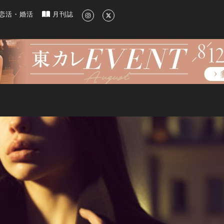
新のグルメ、洗練されたライフスタイル情報
恋活・婚活
月刊誌