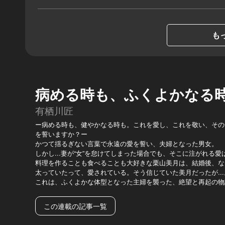
もっ
病める時も、ふくよかなる
有栖川匠
ー病める時も、健やかなる時も。これを愛し、これを敬い、その
を誓いますか？ー
かつて揺るぎない言葉で永遠の愛を誓い、夫婦となった男女。
しかし...妻が“女”を怠けてしまった場合でも、そこに注がれる
料理を作ることも食べることも大好きな栗山美月は、結婚後、なん
太っていたって、愛されている。そう信じていた美月だったが...
これは、ふくよかな体型となった主婦を襲った、絶望と再起の物
この連載の記事一覧