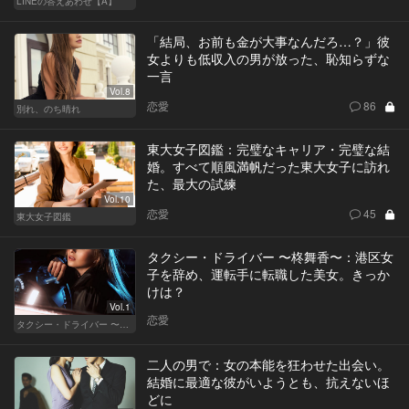
LINEの答えあわせ【A】
「結局、お前も金が大事なんだろ…？」彼
女よりも低収入の男が放った、恥知らずな
一言
Vol.8
恋愛
86
別れ、のち晴れ
東大女子図鑑：完璧なキャリア・完璧な結
婚。すべて順風満帆だった東大女子に訪れ
た、最大の試練
Vol.10
恋愛
45
東大女子図鑑
タクシー・ドライバー 〜柊舞香〜：港区女
子を辞め、運転手に転職した美女。きっか
けは？
Vol.1
恋愛
タクシー・ドライバー 〜柊舞香〜
二人の男で：女の本能を狂わせた出会い。
結婚に最適な彼がいようとも、抗えないほ
どに