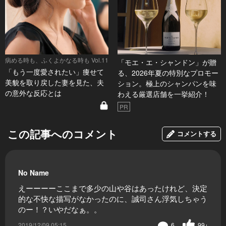
病める時も、ふくよかなる時も Vol.11
「モエ・エ・シャンドン」が贈
「もう一度愛されたい」痩せて
る、2026年夏の特別なプロモー
美貌を取り戻した妻を見た、夫
ション。極上のシャンパンを味
の意外な反応とは
わえる厳選店舗を一挙紹介！
PR
この記事へのコメント
コメントする
No Name
えーーーーここまで多少の山や谷はあったけれど、決定
的な不快な描写がなかったのに、誠司さん浮気しちゃう
のー！？いやだなぁ。。
2019/12/09 05:15
6
99+