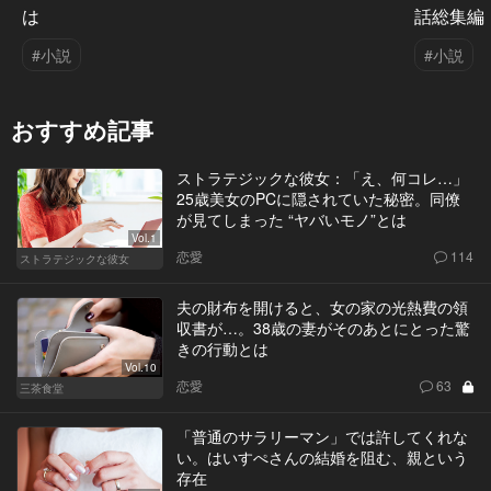
は
話総集編
#小説
#小説
おすすめ記事
ストラテジックな彼女：「え、何コレ…」
25歳美女のPCに隠されていた秘密。同僚
が見てしまった “ヤバいモノ”とは
Vol.1
恋愛
114
ストラテジックな彼女
夫の財布を開けると、女の家の光熱費の領
収書が…。38歳の妻がそのあとにとった驚
きの行動とは
Vol.10
恋愛
63
三茶食堂
「普通のサラリーマン」では許してくれな
い。はいすぺさんの結婚を阻む、親という
存在