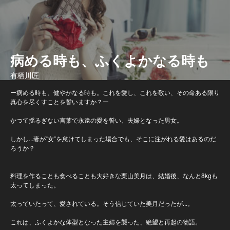
病める時も、ふくよかなる時も
有栖川匠
ー病める時も、健やかなる時も。これを愛し、これを敬い、その命ある限り
真心を尽くすことを誓いますか？ー
かつて揺るぎない言葉で永遠の愛を誓い、夫婦となった男女。
しかし...妻が“女”を怠けてしまった場合でも、そこに注がれる愛はあるのだ
ろうか？
料理を作ることも食べることも大好きな栗山美月は、結婚後、なんと8kgも
太ってしまった。
太っていたって、愛されている。そう信じていた美月だったが...。
これは、ふくよかな体型となった主婦を襲った、絶望と再起の物語。