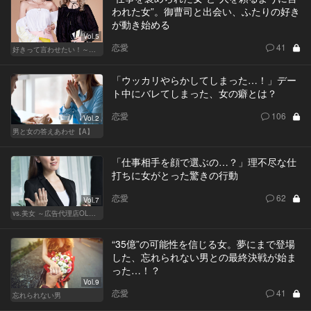
われた女”。御曹司と出会い、ふたりの好き
が動き始める
Vol.5
恋愛
41
好きって言わせたい！～正反対のふたり～
「ウッカリやらかしてしまった…！」デー
ト中にバレてしまった、女の癖とは？
恋愛
106
Vol.2
男と女の答えあわせ【A】
「仕事相手を顔で選ぶの…？」理不尽な仕
打ちに女がとった驚きの行動
恋愛
62
Vol.7
vs.美女 ～広告代理店OLの挑戦～
“35億”の可能性を信じる女。夢にまで登場
した、忘れられない男との最終決戦が始ま
った…！？
Vol.9
恋愛
41
忘れられない男