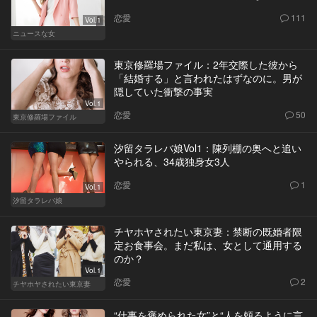
恋愛
111
Vol.1
ニュースな女
東京修羅場ファイル：2年交際した彼から
「結婚する」と言われたはずなのに。男が
隠していた衝撃の事実
Vol.1
恋愛
50
東京修羅場ファイル
汐留タラレバ娘Vol1：陳列棚の奥へと追い
やられる、34歳独身女3人
恋愛
1
Vol.1
汐留タラレバ娘
チヤホヤされたい東京妻：禁断の既婚者限
定お食事会。まだ私は、女として通用する
のか？
Vol.1
恋愛
2
チヤホヤされたい東京妻
“仕事を褒められた女”と“人を頼るように言