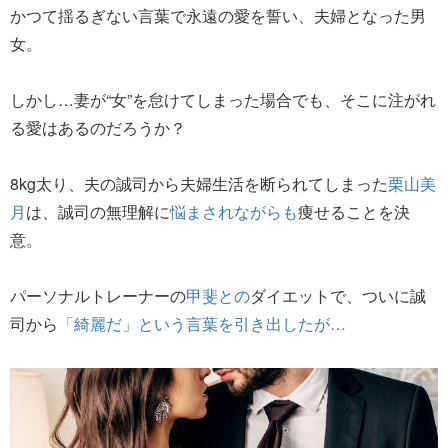
かつて揺るぎない言葉で永遠の愛を誓い、夫婦となった男
女。
しかし…妻が“女”を怠けてしまった場合でも、そこに注がれ
る愛はあるのだろうか？
8kg太り、夫の誠司から夫婦生活を断られてしまった
栗山美
月
は、誠司の無理解に
悩まされながらも
痩せることを決
意。
パーソナルトレーナーの
甲斐との
ダイエットで、ついに誠
司から
「綺麗だ」という言葉を引き出したが…