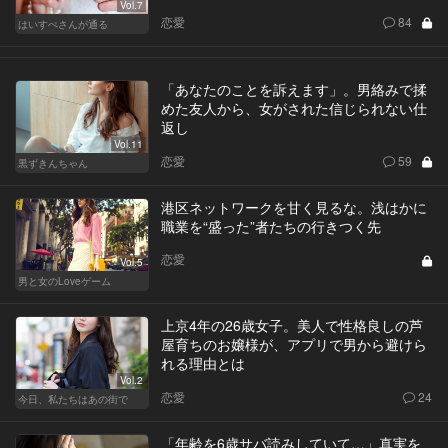
Vol.7
恋愛
84
はいすぺさんが通る
「あなたのことを訴えます」。男絡みで揉
めた友人から、女がされた信じられない仕
返し
Vol.11
恋愛
59
黒ずきんちゃん
港区ネットワークを甘く見るな。浅はかに
職業を“盛った”者たちの行きつく先
恋愛
Vol.5
男と女のLoveゲーム
上京4年の26歳女子。美人で性格良しの芦
屋育ちのお嬢様が、アプリで男から避けら
れる理由とは
Vol.2
恋愛
24
今日、私たちはあの街で
「年齢を6歳サバ読みしていて…」真実を