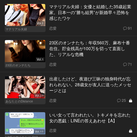
マテリアル夫婦：女優と結婚した35歳起業
家。日本一の”勝ち組男”が新婚早々恐怖を
感じたワケ
Vol.1
恋愛
91
マテリアル夫婦
23区のオンナたち：年収560万、麻布十番
在住。貯金残高が100万を切って直面し
た、リアルな危機
Vol.1
恋愛
71
23区のオンナたち
出産したけど、夜遊び三昧の独身時代が忘
れられない。28歳女が友人に送ったメッセ
ージとは
Vol.11
恋愛
25
あなたとのDistance
いい女って言われたい。トキメキを忘れた
女の悪戯：LINEの答えあわせ【A】
恋愛
Vol.11