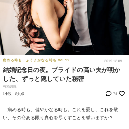
病める時も、ふくよかなる時も Vol.12
2019.12.09
結婚記念日の夜。プライドの高い夫が明か
した、ずっと隠していた秘密
有栖川匠
#小説
#夫婦
74
―病める時も、健やかなる時も。これを愛し、これを敬
い、その命ある限り真心を尽くすことを誓いますか？―