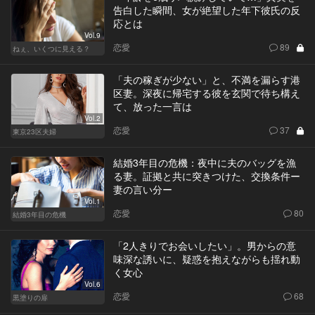
告白した瞬間、女が絶望した年下彼氏の反
応とは
Vol.9
恋愛
89
ねぇ、いくつに見える？
「夫の稼ぎが少ない」と、不満を漏らす港
区妻。深夜に帰宅する彼を玄関で待ち構え
て、放った一言は
Vol.2
恋愛
37
東京23区夫婦
結婚3年目の危機：夜中に夫のバッグを漁
る妻。証拠と共に突きつけた、交換条件ー
妻の言い分ー
Vol.1
恋愛
80
結婚3年目の危機
「2人きりでお会いしたい」。男からの意
味深な誘いに、疑惑を抱えながらも揺れ動
く女心
Vol.6
恋愛
68
黒塗りの扉