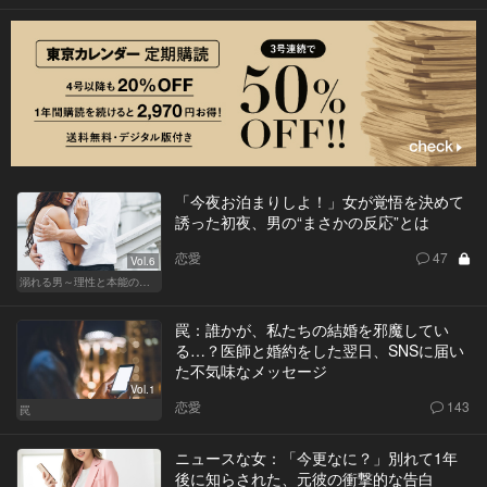
「今夜お泊まりしよ！」女が覚悟を決めて
誘った初夜、男の“まさかの反応”とは
恋愛
47
Vol.6
溺れる男～理性と本能のあいだで～
罠：誰かが、私たちの結婚を邪魔してい
る…？医師と婚約をした翌日、SNSに届い
た不気味なメッセージ
Vol.1
恋愛
143
罠
ニュースな女：「今更なに？」別れて1年
後に知らされた、元彼の衝撃的な告白