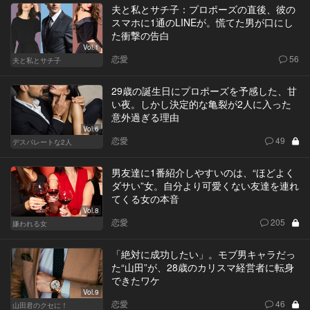
夫と私とサチ子：プロポーズの直後、彼の
スマホに1通のLINEが。慌てた男が口にし
た衝撃の告白
Vol.1
恋愛
56
夫と私とサチ子
29歳の誕生日にプロポーズを予感した、甘
い夜。しかし決定的な亀裂が2人に入った
意外過ぎる理由
Vol.6
恋愛
49
デスパレートな2人
男友達に1番紹介しやすいのは、“ほどよく
ダサい”女。自分より可愛くない友達を連れ
てくる女の本音
Vol.8
恋愛
205
嫌われる女
「絶対に成功したい」。モブ男キャラだっ
た“山田”が、28歳のカリスマ経営者に転身
できたワケ
Vol.9
恋愛
46
山田君のクセに！