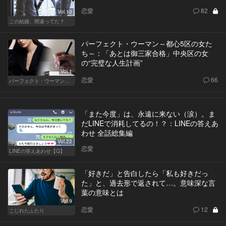
恋愛
82
Vol.10
この結婚、間違ってた？
パーフェクト・ウーマン～都心5区の女た
ち～：「あとは御三家合格」中央区の女
の“完璧な人生計画”
Vol.1
恋愛
66
パーフェクト・ウーマン～都心5区の女たち～
「また今度」は、永遠に来ない（涙）。ま
だLINEで消耗してるの！？：LINEの答えあ
わせ 全話総集編
Vol.22
恋愛
LINEの答えあわせ【Q】
「好きだ」と告白したら「私も好きだっ
た」と、過去形で返されて…。意味深な言
葉の意味とは
Vol.9
恋愛
12
こじれたふたり