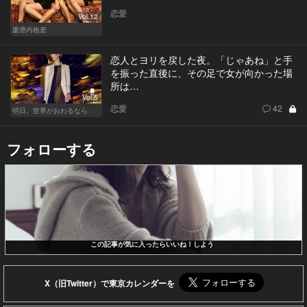
恋愛
Vol.12
慶應内格差
恋人とヨリを戻した夜。「じゃあね」と手
を振った直後に、その足で女が向かった場
所は…
Vol.5
恋愛
42
明日、世界がおわるなら
フォローする
この記事が気に入ったらいいね！しよう
X（旧Twitter）で東京カレンダーを