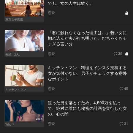
でも、女の人生は続く。
恋愛
Vol.9
東京女子図鑑
「君に触れなくなった理由は…」若い女に
惚れ込んだ夫が打ち明けた、むちゃくちゃ
すぎる言い分
Vol.8
恋愛
39
夫婦、2人。
キッチン・マン：料理をインスタ投稿する
女が気付かない、男子がチェックする意外
なポイント
Vol.1
恋愛
45
キッチン・マン
狙った男を落とすため。4,500万を払っ
て、絶対に誰にも秘密の計画を実行した女
の、心の闇
Vol.5
恋愛
31
Who？