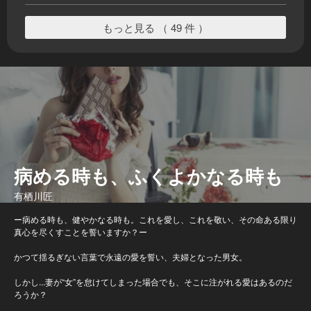
もっと見る （ 49 件 ）
病める時も、ふくよかなる時も
有栖川匠
ー病める時も、健やかなる時も。これを愛し、これを敬い、その命ある限り
真心を尽くすことを誓いますか？ー
かつて揺るぎない言葉で永遠の愛を誓い、夫婦となった男女。
しかし...妻が“女”を怠けてしまった場合でも、そこに注がれる愛はあるのだ
ろうか？