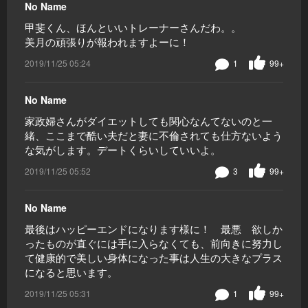
No Name
甲斐くん、ほんといいトレーナーさんだわ。。
美月の頑張りが報われますよーに！
2019/11/25 05:24
1
99+
No Name
家政婦さんがダイエットしても関心なんてないのと一
緒、ここまで酷い夫だと妻に不倫されても仕方ないよう
な気がします。デートくらいしていいよ。
2019/11/25 05:52
3
99+
No Name
最後はハッピーエンドになります様に！ 最悪 欲しか
ったものが直ぐには手に入らなくても、前向きに努力し
て健康的で美しい身体になった事は人生の大きなプラス
になると思います。
2019/11/25 05:31
1
99+