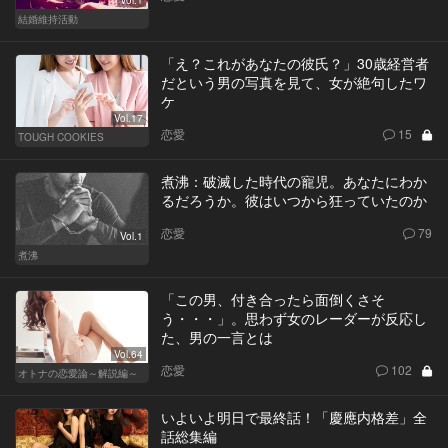
結婚維持活動
「え？これがあなたの彼氏？」30歳経営者
だという男の写真を見て、女が絶句したワ
ケ
Vol.17
恋愛
15
TOUGH COOKIES
煮沸：破滅した時代の寵児。あなたにわか
るだろうか。彼はいつから狂っていたのか
恋愛
79
Vol.1
煮沸
「この男、付き合ったら面倒くさそ
う・・・」。思わず女のレーダーが反応し
た、男の一言とは
Vol.64
恋愛
102
オトナの恋愛論～解説編～
いよいよ明日で最終話！「慶應内格差」全
話総集編