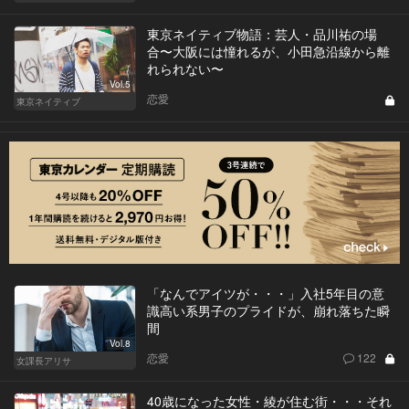
東京ネイティブ物語：芸人・品川祐の場
合〜大阪には憧れるが、小田急沿線から離
れられない〜
Vol.5
恋愛
東京ネイティブ
「なんでアイツが・・・」入社5年目の意
識高い系男子のプライドが、崩れ落ちた瞬
間
Vol.8
恋愛
122
女課長アリサ
40歳になった女性・綾が住む街・・・それ