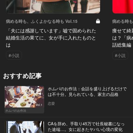
病める時も、ふくよかなる時も Vol.15
病める時も、
「夫には感謝しています」嘘で固められた
痩せて綺
結婚生活の果てに、女が手に入れたものと
は？「病
は
話総集編
#小説
#小説
おすすめ記事
ホムパのお作法：会話を盛り上げるだけで
は不十分。見られている、家主の品格
恋愛
Vol.1
ホムパのお作法
CAを辞め、手取り45万で社長秘書になっ
た途端…。女に起きたヤバい心境の変化