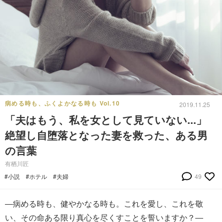
病める時も、ふくよかなる時も Vol.10
2019.11.25
「夫はもう、私を女として見ていない...」
絶望し自堕落となった妻を救った、ある男
の言葉
有栖川匠
#小説
#ホテル
#夫婦
49
―病める時も、健やかなる時も。これを愛し、これを敬
い、その命ある限り真心を尽くすことを誓いますか？―