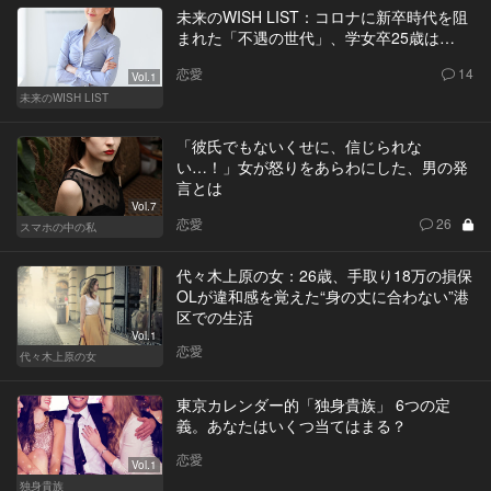
未来のWISH LIST：コロナに新卒時代を阻
まれた「不遇の世代」、学女卒25歳は…
恋愛
14
Vol.1
未来のWISH LIST
「彼氏でもないくせに、信じられな
い…！」女が怒りをあらわにした、男の発
言とは
Vol.7
恋愛
26
スマホの中の私
代々木上原の女：26歳、手取り18万の損保
OLが違和感を覚えた“身の丈に合わない”港
区での生活
Vol.1
恋愛
代々木上原の女
東京カレンダー的「独身貴族」 6つの定
義。あなたはいくつ当てはまる？
恋愛
Vol.1
独身貴族