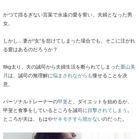
かつて揺るぎない言葉で永遠の愛を誓い、夫婦となった男
女。
しかし…妻が“女”を怠けてしまった場合でも、そこに注がれ
る愛はあるのだろうか？
8kg太り、夫の誠司から夫婦生活を断られてしまった
栗山美
月
は、誠司の無理解に
悩まされながらも
痩せることを決
意。
パーソナルトレーナーの
甲斐
と、ダイエットを始めるが、
甲斐と食事をしているところを誠司に
目撃されてしまう
。
ところが夫は、もはや
ヤキモチすら焼かない
のだった。