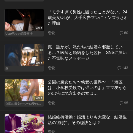
「モテすぎて男性に困ったことがない」24
歳美女OLが、大手広告マンにトンズラされ
た理由
Vol.1
恋愛
80
U-29男女の恋愛事情
罠：誰かが、私たちの結婚を邪魔してい
る…？医師と婚約をした翌日、SNSに届い
た不気味なメッセージ
Vol.1
恋愛
143
罠
公園の魔女たち〜幼受の世界〜：「港区
は、小学校受験では遅いのよ」ママ友から
の忠告に地方出身の女は…
Vol.1
恋愛
95
公園の魔女たち〜幼受の世界〜
結婚維持活動：婚活よりも大変な、結婚生
活の“維持”。その秘訣とは？
恋愛
Vol.1