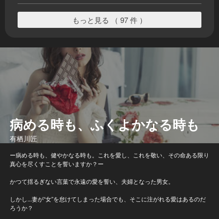
もっと見る （ 97 件 ）
病める時も、ふくよかなる時も
有栖川匠
ー病める時も、健やかなる時も。これを愛し、これを敬い、その命ある限り
真心を尽くすことを誓いますか？ー
かつて揺るぎない言葉で永遠の愛を誓い、夫婦となった男女。
しかし...妻が“女”を怠けてしまった場合でも、そこに注がれる愛はあるのだ
ろうか？