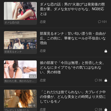
ダメな恋の話：男の“火遊び”は発覚後の態
度が要。ダメな女がやりがちな、NG対応
とは
Vol.1
恋愛
101
ダメな恋の話
部屋見るオンナ：甘い匂い漂う街・自由が
丘。この街に、華奢なヒールが不似合いな
理由
Vol.4
恋愛
部屋見るオンナ
彼の部屋で「今日は無理」と拒否した女。
どんなにタイプでも“その気”にはなれな
い、男の特徴
Vol.4
恋愛
36
抱かれた夜、抱かれなかった夜
「これだけは捨てられない」大ブレイク中
の俳優が、どんな美女との時間より大切に
しているモノ
Vol.12
恋愛
28
プレゼントを開けたら