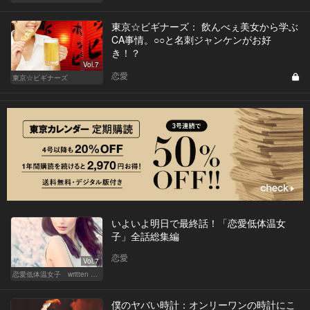
東京☆ビギナーズ： 飲んべぇ美女から学ぶ
CA事情。○○と名刺ジャンケンがお好
き！？
Vol.7
恋愛
東京☆ビギナーズ
いよいよ明日で最終話！「恋愛低体温女
子」全話総集編
恋愛
Vol.7
恋愛低体温女子 written by 内埜さくら
僕のヤバい時計：オンリーワンの時計にこ