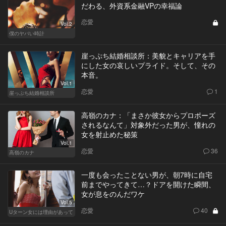
だわる、外資系金融VPの幸福論
恋愛
Vol.2
僕のヤバい時計
崖っぷち結婚相談所：美貌とキャリアを手
にした女の哀しいプライド。そして、その
本音。
Vol.1
恋愛
1
崖っぷち結婚相談所
高嶺のカナ：「まさか彼女からプロポーズ
されるなんて」対象外だった男が、憧れの
女を射止めた秘策
Vol.1
恋愛
36
高嶺のカナ
一度も会ったことない男が、朝7時に自宅
前までやってきて…？ドアを開けた瞬間、
女が息をのんだワケ
Vol.5
恋愛
40
Uターン女には理由があって