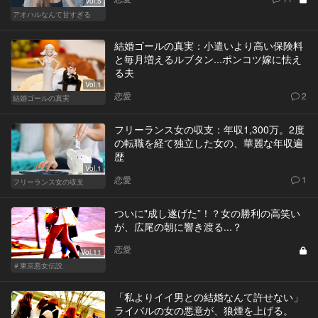
Vol.5
アオハルなんて甘すぎる
結婚ゴールの真実：小遣いより高い保険料
と毎月増えるルブタン...ポンコツ嫁に怯え
る夫
Vol.1
恋愛
2
結婚ゴールの真実
フリーランス女の収支：年収1,300万。2度
の転職を経て独立した女の、華麗な年収遍
歴
Vol.1
恋愛
1
フリーランス女の収支
ついに"成し遂げた”！？女の勝利の高笑い
が、広尾の朝に響き渡る...？
恋愛
Vol.11
＃東京悪女伝説
「私よりイイ男との結婚なんて許せない」
ライバルの女の悪意が、狼煙を上げる。