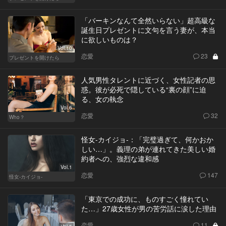
「バーキンなんて全然いらない」超高級な
誕生日プレゼントに文句を言う妻が、本当
に欲しいものは？
Vol.10
恋愛
23
プレゼントを開けたら
人気男性タレントに近づく、女性記者の思
惑。彼が必死で隠している“裏の顔”に迫
る、女の執念
Vol.6
恋愛
32
Who？
怪女-カイジョ-：「完璧過ぎて、何かおか
しい…」。義理の弟が連れてきた美しい婚
約者への、強烈な違和感
Vol.1
恋愛
147
怪女-カイジョ-
「東京での成功に、ものすごく憧れてい
た…」27歳女性が男の苦労話に涙した理由
恋愛
11