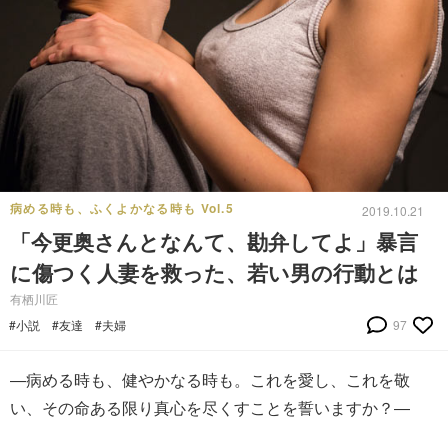
病める時も、ふくよかなる時も Vol.5
2019.10.21
「今更奥さんとなんて、勘弁してよ」暴言
に傷つく人妻を救った、若い男の行動とは
有栖川匠
#小説
#友達
#夫婦
97
―病める時も、健やかなる時も。これを愛し、これを敬
い、その命ある限り真心を尽くすことを誓いますか？―