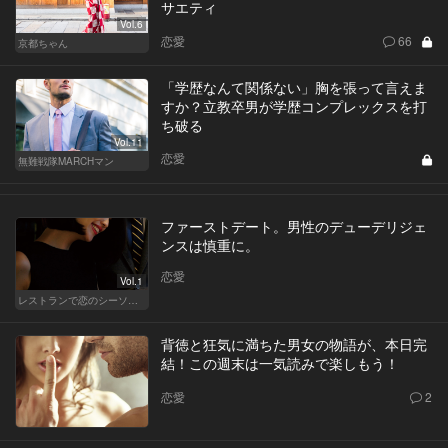
サエティ
Vol.6
恋愛
66
京都ちゃん
「学歴なんて関係ない」胸を張って言えま
すか？立教卒男が学歴コンプレックスを打
ち破る
Vol.11
恋愛
無難戦隊MARCHマン
ファーストデート。男性のデューデリジェ
ンスは慎重に。
恋愛
Vol.1
レストランで恋のシーソーゲーム（WOMAN）
背徳と狂気に満ちた男女の物語が、本日完
結！この週末は一気読みで楽しもう！
恋愛
2