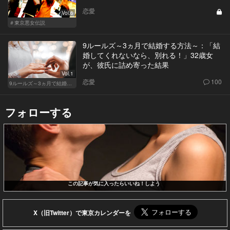
恋愛
Vol.6
＃東京悪女伝説
9ルールズ～3ヵ月で結婚する方法～：「結
婚してくれないなら、別れる！」32歳女
が、彼氏に詰め寄った結果
Vol.1
恋愛
100
9ルールズ～3ヵ月で結婚する方法～
フォローする
この記事が気に入ったらいいね！しよう
X（旧Twitter）で東京カレンダーを