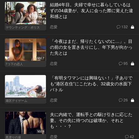
結婚4年目。夫婦で幸せに暮らしているは
ずの34歳妻が、友人に会った際に覚えた違
和感とは
Vol.4
恋愛
132
マウンティング・ポリス
「今夜はまだ、帰りたくないのに…」。目
の前の女を置き去りにし、年下男が向かっ
た先とは
Vol.7
恋愛
95
7コ下の恋人
「有明タワマンには興味ない！」子ありで
も“港区在住”にこだわる、32歳女の水面下
バトル
Vol.2
恋愛
26
港区デイゲーム
夫に内緒で、運転手との駆け引きに応じた
妻。その先に待つのは破壊か、それと
も・・・？
Vol.9
恋愛
42
黒塗りの扉