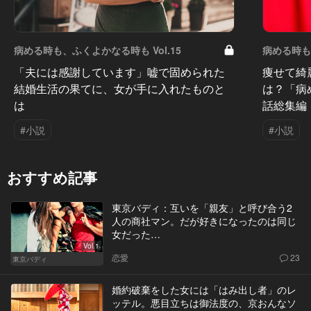
病める時も、ふくよかなる時も Vol.15
病める時も、
「夫には感謝しています」嘘で固められた
痩せて綺
結婚生活の果てに、女が手に入れたものと
は？「病
は
話総集編
#小説
#小説
おすすめ記事
東京バディ：互いを「親友」と呼び合う2
人の商社マン。だが好きになったのは同じ
女だった…
Vol.1
恋愛
23
東京バディ
婚約破棄をした女には「はみ出し者」のレ
ッテル。悪目立ちは御法度の、京おんなソ