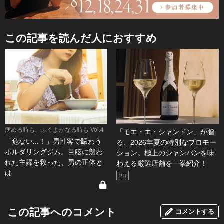
この記事を読んだ人におすすめ
病める時も、ふくよかなる時も Vol.4
「モエ・エ・シャンドン」が贈
「危ない...！」男性客で賑わう
る、2026年夏の特別なプロモー
ボルダリングジム。目眩に襲わ
ション。極上のシャンパンを味
れた主婦を救った、男の正体と
わえる厳選店舗を一挙紹介！
は
PR
この記事へのコメント
コメントする