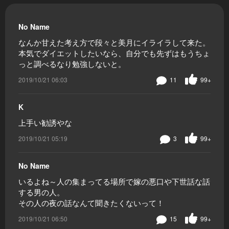
No Name
なんか甘えた考え方で段々と美月にイライラして来た。
本気でダイエットしたいなら、自分でも先ずはもうちょ
っと調べるなり勉強しないと。
2019/10/21 06:03
11
99+
K
上手い勧誘やな
2019/10/21 05:19
3
99+
No Name
いるよね～人の集まってる場所で嫁の悪口や下世話な話
する男の人。
その人の夜の話なんて聞きたくないって！
2019/10/21 06:50
15
99+