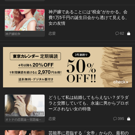
神戸嬢であることには“税金”がかかる。会
費1万5千円の誕生日会から透けて見える、
女の友情
Vol.6
恋愛
62
神戸嬢戦争
どうして私は結婚してもらえない？ダラダ
ラと交際していても、永遠に男からプロポ
ーズされない女の特徴
Vol.30
恋愛
395
オトナの恋愛論～宿題編～
芸能界に君臨する「女帝」からの、最初の