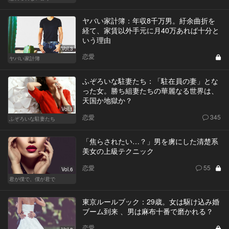
ヤバい家計簿：年収8千万男。紆余曲折を
経て、家賃以外手元に月40万あれば十分と
いう理由
Vol.3
恋愛
ヤバい家計簿
ふぞろいな駐妻たち：「駐在員の妻」とな
った女。勝ち組妻たちの華麗なる世界は、
天国か地獄か？
Vol.1
恋愛
345
ふぞろいな駐妻たち
「焦らされたい…？」男を虜にした清楚系
美女の上級テクニック
恋愛
55
Vol.6
君が僕で、僕が君で
東京ルールブック：29歳。女は駆け込み婚
ブーム到来 、男は麻布十番で磨かれる？
恋愛