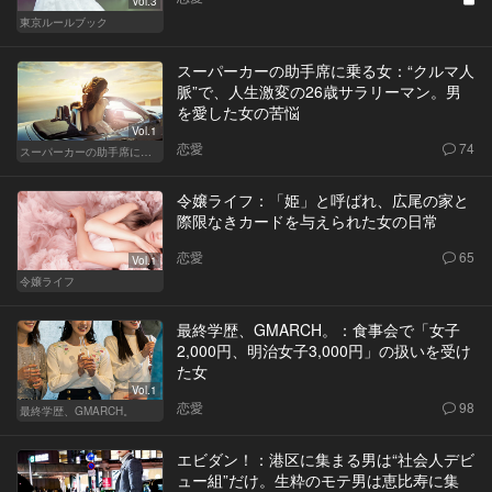
Vol.3
東京ルールブック
スーパーカーの助手席に乗る女：“クルマ人
脈”で、人生激変の26歳サラリーマン。男
を愛した女の苦悩
Vol.1
恋愛
74
スーパーカーの助手席に乗る女
令嬢ライフ：「姫」と呼ばれ、広尾の家と
際限なきカードを与えられた女の日常
恋愛
65
Vol.1
令嬢ライフ
最終学歴、GMARCH。：食事会で「女子
2,000円、明治女子3,000円」の扱いを受け
た女
Vol.1
恋愛
98
最終学歴、GMARCH。
エビダン！：港区に集まる男は“社会人デビ
ュー組”だけ。生粋のモテ男は恵比寿に集