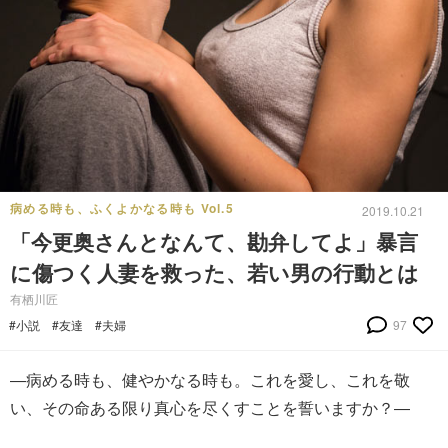
病める時も、ふくよかなる時も Vol.5
2019.10.21
「今更奥さんとなんて、勘弁してよ」暴言
に傷つく人妻を救った、若い男の行動とは
有栖川匠
#小説
#友達
#夫婦
97
―病める時も、健やかなる時も。これを愛し、これを敬
い、その命ある限り真心を尽くすことを誓いますか？―