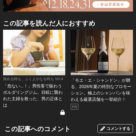
この記事を読んだ人におすすめ
病める時も、ふくよかなる時も Vol.4
「モエ・エ・シャンドン」が贈
「危ない...！」男性客で賑わう
る、2026年夏の特別なプロモー
ボルダリングジム。目眩に襲わ
ション。極上のシャンパンを味
れた主婦を救った、男の正体と
わえる厳選店舗を一挙紹介！
は
PR
この記事へのコメント
コメントする