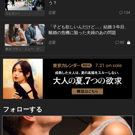
う？
Vol.1
恋愛
134
エビダン！
「子ども欲しいんだけど…」結婚３年目、
離婚の危機に陥った夫婦のあの問題
恋愛
65
Vol.8
東京 ブラン・ニュー・デイズ
フォローする