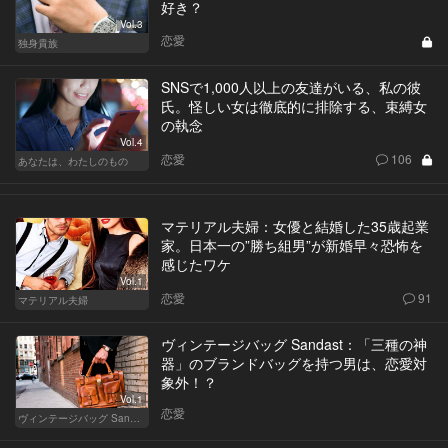
好き？
Vol.3
恋愛
独身貴族
SNSで1,000人以上の友達がいる、私の彼
氏。怪しい女は徹底的に排除する、束縛女
の執念
Vol.4
恋愛
106
あなたは、わたしのもの
マテリアル夫婦：女優と結婚した35歳起業
家。日本一の”勝ち組男”が新婚早々恐怖を
感じたワケ
Vol.1
恋愛
91
マテリアル夫婦
ヴィンテージバッグ Sandast：「三種の神
器」のブランドバッグを持つ男は、恋愛対
象外！？
Vol.1
恋愛
ヴィンテージバッグ Sandast