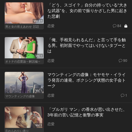
「どう、スゴイ？」自分の持っている“大き
な武器”を、女の前で振りかざした男に起き
た悲劇
Vol.27
恋愛
84
男と女の答えあわせ【Q】
「俺、手相見られるんだ」と言って手を触
る男。初対面でやってはいけないタブーと
は
Vol.1
恋愛
90
オトナの恋愛論～解説編～
マウンティングの虚像：モヤモヤ・イライ
ラ発言の連発。ボクシング状態の女子会ト
ーク
Vol.1
恋愛
1
マウンティングの虚像
「ブルガリ マン」の香水が思い出させた、
3年前の苦い記憶と衝撃の事実
恋愛
Vol.1
忘れられない香り