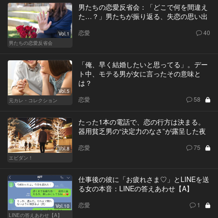
男たちの恋愛反省会：「どこで何を間違え
た…？」男たちが振り返る、失恋の思い出
恋愛
40
Vol.1
男たちの恋愛反省会
「俺、早く結婚したいと思ってる」。デー
ト中、モテる男が女に言ったその意味と
は？
Vol.5
恋愛
58
元カレ・コレクション
たった1本の電話で、恋の行方は決まる。
器用貧乏男の“決定力のなさ”が露呈した夜
恋愛
75
Vol.8
エビダン！
仕事後の彼に「お疲れさま♡」とLINEを送
る女の本音：LINEの答えあわせ【A】
恋愛
1
Vol.10
LINEの答えあわせ【A】