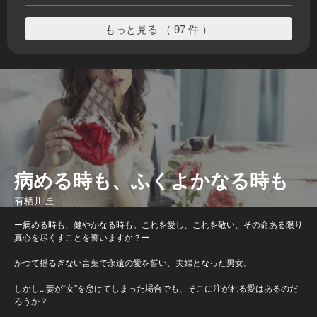
もっと見る （ 97 件 ）
病める時も、ふくよかなる時も
有栖川匠
ー病める時も、健やかなる時も。これを愛し、これを敬い、その命ある限り
真心を尽くすことを誓いますか？ー
かつて揺るぎない言葉で永遠の愛を誓い、夫婦となった男女。
しかし...妻が“女”を怠けてしまった場合でも、そこに注がれる愛はあるのだ
ろうか？