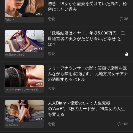
誘惑。彼女から寵愛を受けていた男の、秘
密にしたい過去
Vol.2
恋愛
36
Who？
「政略結婚はイヤ！」年収5,000万円・二
世経営者の美女がたどり着いた“幸せ”と
は？
Vol.14
恋愛
年収8ケタの女
フリーアナウンサーの闇：笑顔で原稿を読
みながら隣を蹴飛ばす。 元地方局女子アナ
の過酷すぎるバトル
Vol.1
恋愛
フリーアナウンサーの闇
未来Diary～優愛ver.～：人生究極
の“AorB”。1枚のカードが、29歳女の人生
を変える
Vol.1
恋愛
102
未来Diary