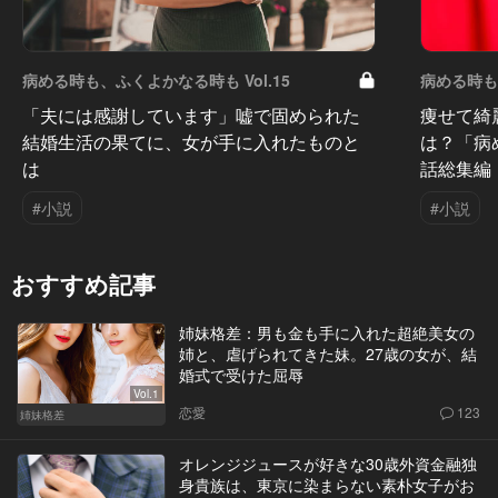
病める時も、ふくよかなる時も Vol.15
病める時も、
「夫には感謝しています」嘘で固められた
痩せて綺
結婚生活の果てに、女が手に入れたものと
は？「病
は
話総集編
#小説
#小説
おすすめ記事
姉妹格差：男も金も手に入れた超絶美女の
姉と、虐げられてきた妹。27歳の女が、結
婚式で受けた屈辱
Vol.1
恋愛
123
姉妹格差
オレンジジュースが好きな30歳外資金融独
身貴族は、東京に染まらない素朴女子がお