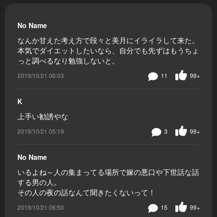
No Name
なんか甘えた考え方で段々と美月にイライラして来た。
本気でダイエットしたいなら、自分でも先ずはもうちょ
っと調べるなり勉強しないと。
2019/10/21 06:03
11
99+
K
上手い勧誘やな
2019/10/21 05:19
3
99+
No Name
いるよね～人の集まってる場所で嫁の悪口や下世話な話
する男の人。
その人の夜の話なんて聞きたくないって！
2019/10/21 06:50
15
99+