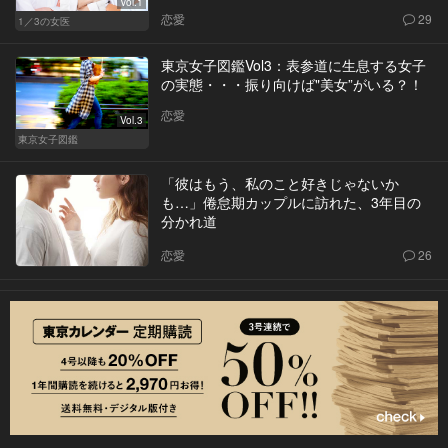
Vol.1
恋愛
29
1／3の女医
東京女子図鑑Vol3：表参道に生息する女子
の実態・・・振り向けば"美女”がいる？！
恋愛
Vol.3
東京女子図鑑
「彼はもう、私のこと好きじゃないか
も…」倦怠期カップルに訪れた、3年目の
分かれ道
恋愛
26