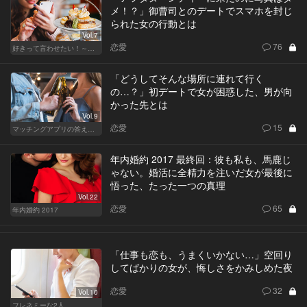
メ！？」御曹司とのデートでスマホを封じ
られた女の行動とは
Vol.7
恋愛
76
好きって言わせたい！～正反対のふたり～
「どうしてそんな場所に連れて行く
の…？」初デートで女が困惑した、男が向
かった先とは
Vol.9
恋愛
15
マッチングアプリの答えあわせ【A】
年内婚約 2017 最終回：彼も私も、馬鹿じ
ゃない。婚活に全精力を注いだ女が最後に
悟った、たった一つの真理
Vol.22
恋愛
65
年内婚約 2017
「仕事も恋も、うまくいかない…」空回り
してばかりの女が、悔しさをかみしめた夜
恋愛
32
Vol.10
フレネミーな2人