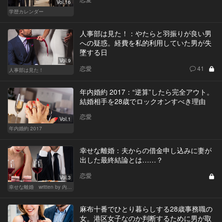
Vol.16
学歴カレンダー
人事部は見た！：やたらと羽振りが良い男
への疑惑。経費を私的利用していた男が失
墜する日
Vol.9
恋愛
41
人事部は見た！
年内婚約 2017：“逆算”したら完全アウト。
結婚相手を28歳でロックオンすべき理由
恋愛
Vol.1
年内婚約 2017
幸せな離婚：夫からの借金申し込みに妻が
出した最終結論とは……？
恋愛
Vol.3
幸せな離婚 written by 内埜さくら
麻布十番でひとり暮らしする28歳事務職の
女。港区女子なのか判断するために男が取