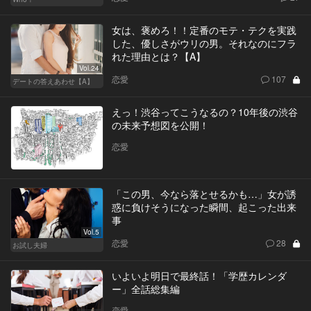
女は、褒めろ！！定番のモテ・テクを実践
した、優しさがウリの男。それなのにフラ
れた理由とは？【A】
Vol.24
恋愛
107
デートの答えあわせ【A】
えっ！渋谷ってこうなるの？10年後の渋谷
の未来予想図を公開！
恋愛
「この男、今なら落とせるかも…」女が誘
惑に負けそうになった瞬間、起こった出来
事
Vol.5
恋愛
28
お試し夫婦
いよいよ明日で最終話！「学歴カレンダ
ー」全話総集編
恋愛