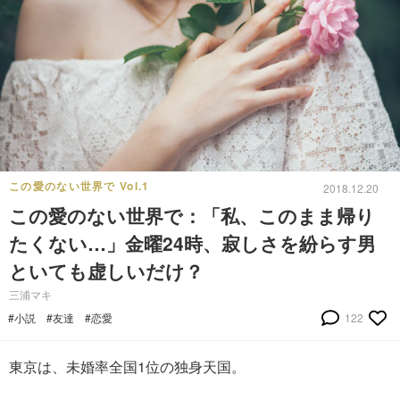
この愛のない世界で Vol.1
2018.12.20
この愛のない世界で：「私、このまま帰り
たくない…」金曜24時、寂しさを紛らす男
といても虚しいだけ？
三浦マキ
#小説
#友達
#恋愛
122
東京は、未婚率全国1位の独身天国。