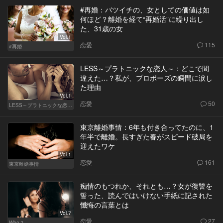
#再婚：バツイチの、女としての価値は如
何ほど？離婚を経て“再婚活”に繰り出し
た、31歳の女
Vol.1
恋愛
115
#再婚
LESS～プラトニックな恋人～：どこで間
違えた…？私が、プロポーズの瞬間に涙し
た理由
Vol.1
恋愛
50
LESS～プラトニックな恋人～
東京離婚事情：6年も付き合ってたのに、1
年半で離婚。長すぎた春がスピード破局を
迎えたワケ
Vol.1
恋愛
161
東京離婚事情
痴情のもつれか、それとも…？女が復讐を
誓った、読んではいけない手紙に記された
懺悔の言葉とは
Vol.7
恋愛
27
Who？