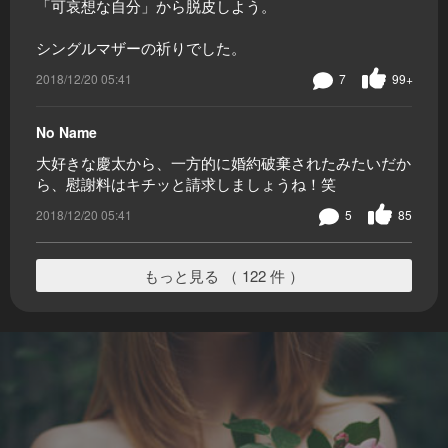
「可哀想な自分」から脱皮しよう。
シングルマザーの祈りでした。
2018/12/20 05:41
7
99+
No Name
大好きな慶太から、一方的に婚約破棄されたみたいだか
ら、慰謝料はキチッと請求しましょうね！笑
2018/12/20 05:41
5
85
もっと見る （ 122 件 ）