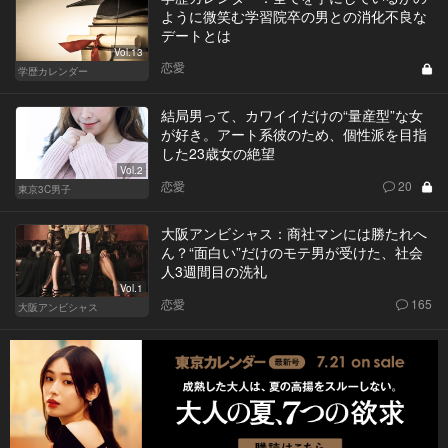
ように微笑む学習院卒の男との消化不良な
デートとは
Vol.13
恋愛
学歴カレンダー
結局男って、カワイイだけの“量産型”な女
が好き。アート系彼のため、個性派を目指
した23歳女の絶望
Vol.2
恋愛
20
東京3C男子
大阪アンビシャス：商社マンには勝たれへ
ん？“面白い”だけのモテ男が受けた、社会
人3週間目の洗礼
Vol.1
恋愛
165
大阪アンビシャス