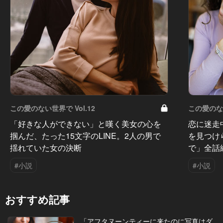
この愛のない世界で Vol.12
この愛のない
「好きな人ができない」と嘆く美女の心を
恋に迷走
掴んだ、たった15文字のLINE。2人の男で
を見つけ
揺れていた女の決断
で」全話
#小説
#小説
おすすめ記事
「アフタヌーンティーに来たのに写真はダ