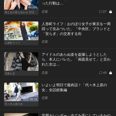
った行動は…
Vol.202
恋愛
27
男と女の答えあわせ【Q】
人形町ライフ：おのぼり女子が東京を一周
回って住みついた、「中央区」ブランドと
「安らぎ」の交差する街
Vol.1
恋愛
人形町ライフ
アイドルのあらぬ姿を盗撮しようとした
ら、本人にバレた。「画面見せて」と言わ
れた女は…
Vol.4
恋愛
49
天敵な女
いよいよ明日で最終話！「代々木上原の
女」全話総集編
恋愛
Vol.12
代々木上原の女
学歴カレンダー：全てを手にしているかの