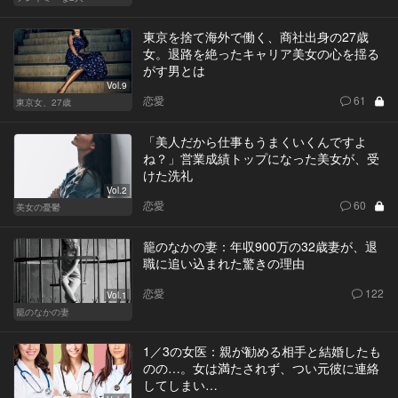
東京を捨て海外で働く、商社出身の27歳
女。退路を絶ったキャリア美女の心を揺る
がす男とは
Vol.9
恋愛
61
東京女、27歳
「美人だから仕事もうまくいくんですよ
ね？」営業成績トップになった美女が、受
けた洗礼
Vol.2
恋愛
60
美女の憂鬱
籠のなかの妻：年収900万の32歳妻が、退
職に追い込まれた驚きの理由
恋愛
122
Vol.1
籠のなかの妻
1／3の女医：親が勧める相手と結婚したも
のの…。女は満たされず、つい元彼に連絡
してしまい…