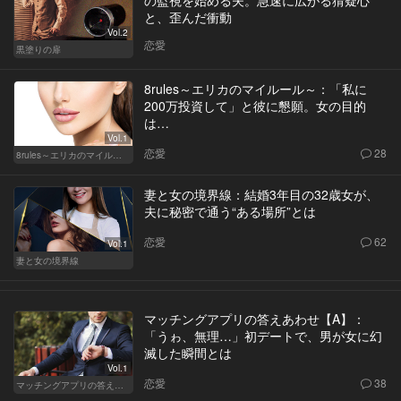
の監視を始める夫。急速に広がる猜疑心
と、歪んだ衝動
Vol.2
恋愛
黒塗りの扉
8rules～エリカのマイルール～：「私に
200万投資して」と彼に懇願。女の目的
は…
Vol.1
恋愛
28
8rules～エリカのマイルール～
妻と女の境界線：結婚3年目の32歳女が、
夫に秘密で通う“ある場所”とは
恋愛
62
Vol.1
妻と女の境界線
マッチングアプリの答えあわせ【A】：
「うゎ、無理…」初デートで、男が女に幻
滅した瞬間とは
Vol.1
恋愛
38
マッチングアプリの答えあわせ【A】～SEASON2～