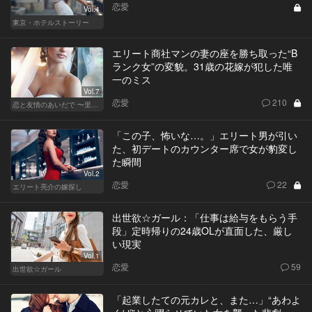
恋愛
Vol.4
東京・ホテルストーリー
エリート商社マンの妻の座を勝ち取った“B
ランク女”の変貌。31歳の花嫁が犯した唯
一のミス
Vol.7
恋愛
210
恋と友情のあいだで 〜里奈 Ver.〜
「この子、怖いな…。」エリート男が引い
た、初デートのカウンター席で女が豹変し
た瞬間
Vol.2
恋愛
22
エリート亮介の嫁探し
出世欲☆ガール：「仕事は給与をもらう手
段」定時帰りの24歳OLが直面した、厳し
い現実
Vol.1
恋愛
59
出世欲☆ガール
「起業したての元カレと、また…」“あわよ