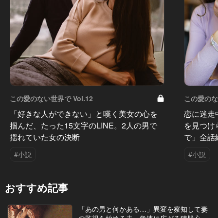
この愛のない世界で Vol.12
この愛のない
「好きな人ができない」と嘆く美女の心を
恋に迷走
掴んだ、たった15文字のLINE。2人の男で
を見つけ
揺れていた女の決断
で」全話
#小説
#小説
おすすめ記事
「あの男と何かある…」異変を察知して妻