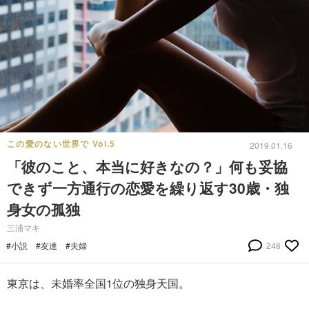
この愛のない世界で Vol.5
2019.01.16
「彼のこと、本当に好きなの？」何も妥協
できず一方通行の恋愛を繰り返す30歳・独
身女の孤独
三浦マキ
#小説
#友達
#夫婦
248
東京は、未婚率全国1位の独身天国。