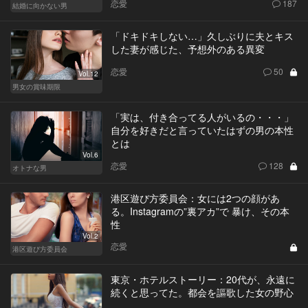
恋愛
187
結婚に向かない男
「ドキドキしない…」久しぶりに夫とキス
した妻が感じた、予想外のある異変
恋愛
50
Vol.12
男女の賞味期限
「実は、付き合ってる人がいるの・・・」
自分を好きだと言っていたはずの男の本性
とは
Vol.6
恋愛
128
オトナな男
港区遊び方委員会：女には2つの顔があ
る。Instagramの”裏アカ”で 暴け、その本
性
Vol.2
恋愛
港区遊び方委員会
東京・ホテルストーリー：20代が、永遠に
続くと思ってた。都会を謳歌した女の野心