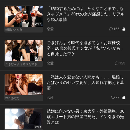
「結婚するためには、そんなことまでしな
きゃダメ？」30代の女が痛感した、リアル
な婚活事情
Vol.8
恋愛
165
婚活ひとり飯
ごきげんよう時代を過ぎても：お嬢様校
卒・28歳の彼氏ナシ女が「私ヤバいかも」
と自覚したワケ
Vol.1
恋愛
123
ごきげんよう時代を過ぎても
「私は人を愛せない人間かも…」。離婚し
たばかりのセレブ妻が、人知れず抱える葛
藤
Vol.20
恋愛
77
200億の女
結婚に向かない男：東大卒・外銀勤務。36
歳エリート男の部屋で見た、ドン引きの光
景とは
Vol.1