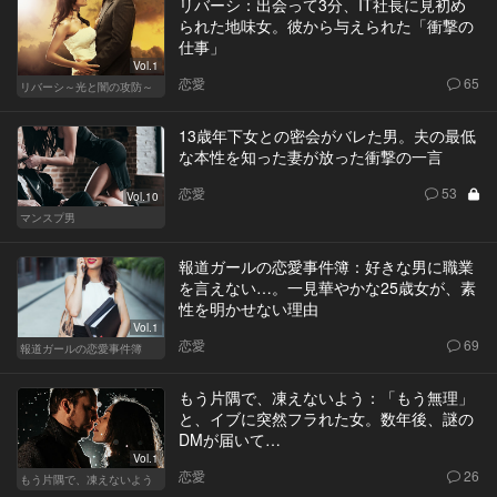
リバーシ：出会って3分、IT社長に見初め
られた地味女。彼から与えられた「衝撃の
仕事」
Vol.1
恋愛
65
リバーシ～光と闇の攻防～
13歳年下女との密会がバレた男。夫の最低
な本性を知った妻が放った衝撃の一言
恋愛
53
Vol.10
マンスプ男
報道ガールの恋愛事件簿：好きな男に職業
を言えない…。一見華やかな25歳女が、素
性を明かせない理由
Vol.1
恋愛
69
報道ガールの恋愛事件簿
もう片隅で、凍えないよう：「もう無理」
と、イブに突然フラれた女。数年後、謎の
DMが届いて…
Vol.1
恋愛
26
もう片隅で、凍えないよう