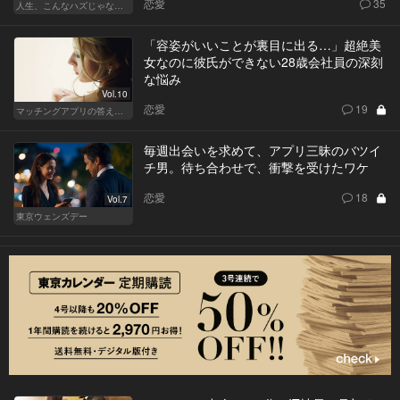
恋愛
35
人生、こんなハズじゃなかった。～ハイスペの憂鬱～
「容姿がいいことが裏目に出る…」超絶美
女なのに彼氏ができない28歳会社員の深刻
な悩み
Vol.10
恋愛
19
マッチングアプリの答えあわせ【A】～SEASON2～
毎週出会いを求めて、アプリ三昧のバツイ
チ男。待ち合わせで、衝撃を受けたワケ
恋愛
18
Vol.7
東京ウェンズデー