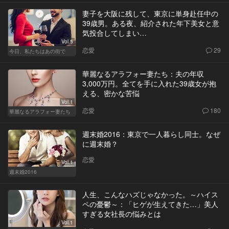
妻子を大阪に残して、東京に単身赴任中の
39歳男。ある夜、紹介された年下美女と意
気投合してしまい…
Vol.5
恋愛
29
今日、私たちはあの街で
華麗なるアラフォー妻たち：夫の年収
3,000万円。全てを手に入れた39歳女が抱
える、密かな苦悩
Vol.1
恋愛
180
華麗なるアラフォー妻たち
週末婚2016：東京で一人暮らし同士。なぜ
に週末婚？
恋愛
Vol.1
週末婚2016
人生、こんなハズじゃなかった。～ハイス
ペの憂鬱～：「ヒゲが生えてきた…」美人
すぎる女社長の悩みとは
Vol.1