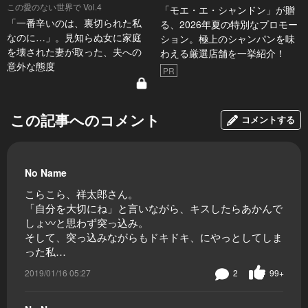
この愛のない世界で Vol.4
「モエ・エ・シャンドン」が贈
「一番辛いのは、裏切られた私
る、2026年夏の特別なプロモー
なのに…」。見知らぬ女に家庭
ション。極上のシャンパンを味
を壊された妻が取った、夫への
わえる厳選店舗を一挙紹介！
意外な態度
PR
この記事へのコメント
コメントする
No Name
こらこら、祥太郎さん。
「自分を大切にね」と言いながら、キスしたらあかんで
しょ〰️と思わず突っ込み。
そして、突っ込みながらもドキドキ、にやっとしてしま
った私…
2019/01/16 05:27
2
99+