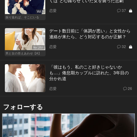
くば”と心躍らせていた女を襲った悲劇
恋愛
37
Vol.5
振り返れば、そこにいる
デート数日前に「体調が悪い」と女性から
連絡が来たら、どう対応するのが正解？
恋愛
32
Vol.251
男と女の答えあわせ【A】
「彼はもう、私のこと好きじゃないか
も…」倦怠期カップルに訪れた、3年目の
分かれ道
恋愛
26
フォローする