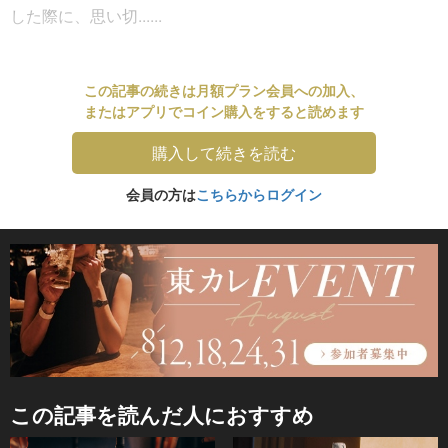
した際に、思い切......
この記事の続きは月額プラン会員への加入、
またはアプリでコイン購入をすると読めます
購入して続きを読む
会員の方は
こちらからログイン
この記事を読んだ人におすすめ