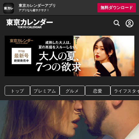
東京カレンダーアプリ
無料ダウンロード
アプリなら超サクサク！
グルメ情報・プレミアムレストラン予約サイト
トップ
プレミアム
グルメ
恋愛
ライフスタ