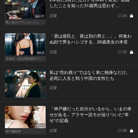
したことを知った31歳男は思わず…
恋愛
24
Vol.17
男と女のブランルージュ
「昼は彼氏と、夜は別の男と…」。何食わ
ぬ顔で男をハシゴする、26歳美女の本音
恋愛
55
Vol.3
天秤女～恋は同時進行で～
私は“売れ残り”ではなく単に独身なだけ。
必死に人生と戦う中国の女性たち
恋愛
「神戸嬢だった自分がいるから、いまの幸
せがある」アラサー読モが辿りついた“幸
せ”の定義
Vol.11
恋愛
58
神戸嬢戦争