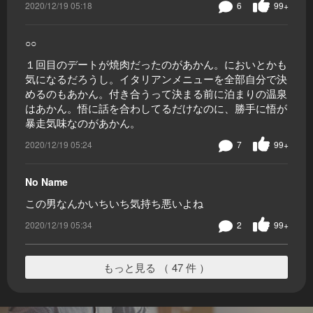
2020/12/19 05:18
6
99+
○○
１回目のデートが焼肉だったのがあかん。においとかも
気になるだろうし。イタリアンメニューを全部自分で決
めるのもあかん。付き合うって決まる前に泊まりの温泉
はあかん。悟に話を合わしてるだけなのに、勝手に悟が
暴走気味なのがあかん。
2020/12/19 05:24
7
99+
No Name
この男なんかいちいち気持ち悪いよね
2020/12/19 05:34
2
99+
もっと見る （ 47 件 ）