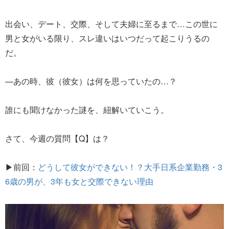
出会い、デート、交際、そして夫婦に至るまで…この世に
男と女がいる限り、スレ違いはいつだって起こりうるの
だ。
—あの時、彼（彼女）は何を思っていたの…？
誰にも聞けなかった謎を、紐解いていこう。
さて、今週の質問【Q】は？
▶前回：
どうして彼女ができない！？大手日系企業勤務・3
6歳の男が、3年も女と交際できない理由