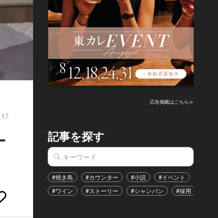
広告掲載はこちら≫
.17
記事を探す
ー
#焼き鳥
#カウンター
#小説
#イベント
#港区
#ワイン
#ストーリー
#シャンパン
#採用
#恋