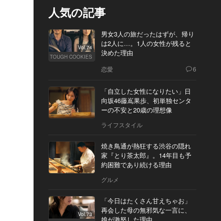
人気の記事
男女3人の旅だったはずが、帰り
は2人に…。1人の女性が残ると
Vol.74
決めた理由
TOUGH COOKIES
恋愛
6
「自立した女性になりたい」日
向坂46藤嶌果歩、初単独センタ
ーの不安と20歳の理想像
ライフスタイル
焼き鳥通が熱狂する渋谷の隠れ
家『とり茶太郎』。14年目も予
約困難であり続ける理由
グルメ
「今日はたくさん甘えちゃお」
再会した母の無邪気な一言に、
Vol.73
娘が激怒した理由