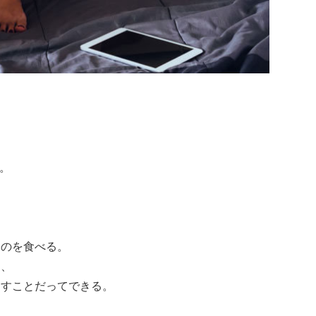
R。
ものを食べる。
し、
足すことだってできる。