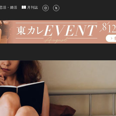
新のグルメ、洗練されたライフスタイル情報
恋活・婚活
月刊誌