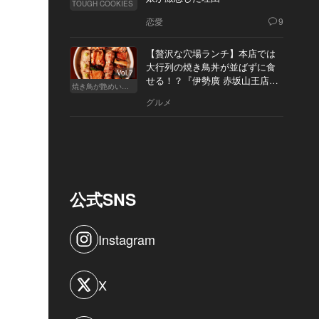
TOUGH COOKIES
恋愛
9
【贅沢な穴場ランチ】本店では
大行列の焼き鳥丼が並ばずに食
Vol.7
せる！？『伊勢廣 赤坂山王店』
焼き鳥が艶めいてきた
へ
グルメ
公式SNS
Instagram
X