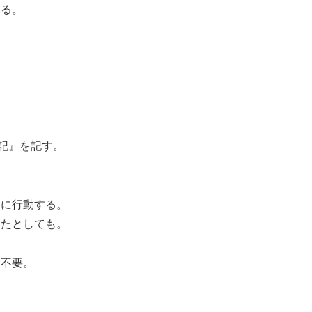
いる。
日記』を記す。
りに行動する。
いたとしても。
は不要。