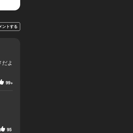
メントする
メだよ
99+
95