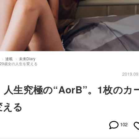
連載
未来Diary
が、29歳女の人生を変える
2019.09
～：人生究極の“AorB”。1枚のカ
変える
102