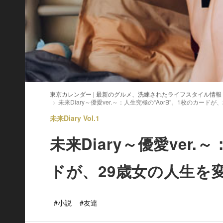
東京カレンダー | 最新のグルメ、洗練されたライフスタイル情報
未来Diary～優愛ver.～：人生究極の“AorB”。1枚のカード
未来Diary Vol.1
未来Diary～優愛ver.
ドが、29歳女の人生を
#小説
#友達