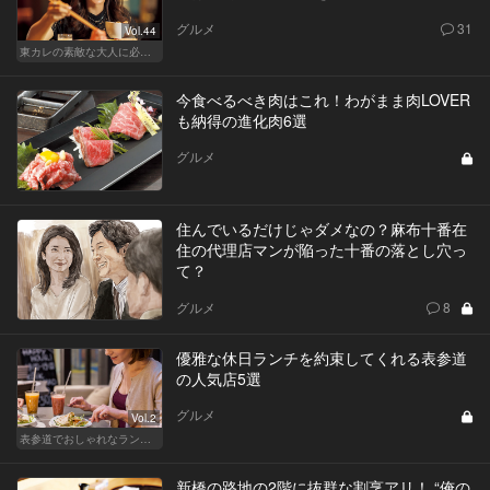
グルメ
31
Vol.44
東カレの素敵な大人に必要なこと
今食べるべき肉はこれ！わがまま肉LOVER
も納得の進化肉6選
グルメ
住んでいるだけじゃダメなの？麻布十番在
住の代理店マンが陥った十番の落とし穴っ
て？
グルメ
8
優雅な休日ランチを約束してくれる表参道
の人気店5選
グルメ
Vol.2
表参道でおしゃれなランチ女子会
新橋の路地の2階に抜群な割烹アリ！ “俺の