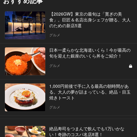
おすすめ記事
【2026GW】東京の最旬は「寛ぎの美
食」。巨匠＆名店出身シェフが贈る、大人
のための新店5選
グルメ
日本一柔らかな北海道いくら！今が最高の
旬を迎えた銀座のいくら丼をご紹介！
グルメ
1,000円前後で手に入る最高の朝時間があ
る。大人の夢が詰まっている、絶品・目玉
焼きトースト
グルメ
絶品寿司をつまんで飲んでも1万いかな
い！奇跡のコスパ名店8選！