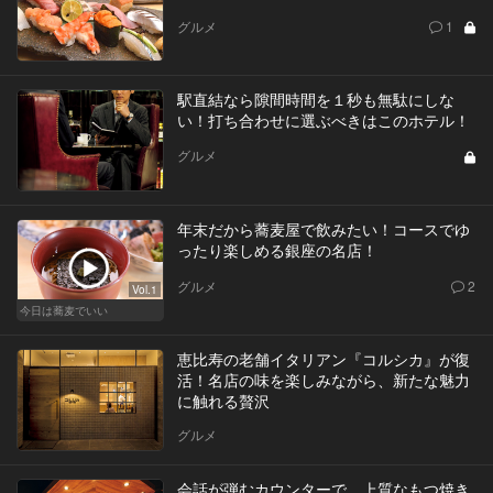
グルメ
1
駅直結なら隙間時間を１秒も無駄にしな
い！打ち合わせに選ぶべきはこのホテル！
グルメ
年末だから蕎麦屋で飲みたい！コースでゆ
ったり楽しめる銀座の名店！
グルメ
2
Vol.1
今日は蕎麦でいい
恵比寿の老舗イタリアン『コルシカ』が復
活！名店の味を楽しみながら、新たな魅力
に触れる贅沢
グルメ
会話が弾むカウンターで、上質なもつ焼き