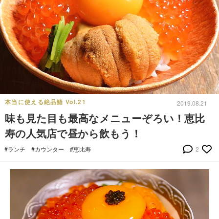
本当に使える絶品鮨 Vol.21
2019.08.21
味も見た目も最高なメニューぞろい！恵比
寿の人気店で昼から飲もう！
#ランチ
#カウンター
#恵比寿
2