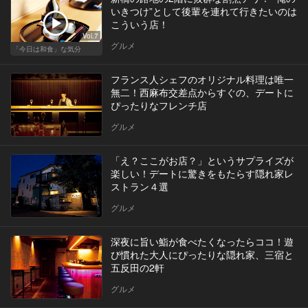
いきつけ”として後輩を連れて行きたいのは
こういう店！
Vol.7
グルメ
「今日は和食」な気分
フランス人シェフのオリジナル料理は唯一
無二！西麻布交差点からすぐの、デートに
ぴったりなフレンチ店
グルメ
「え？ここがお店？」というサプライズが
楽しい！デートに驚きをもたらす隠れ家レ
ストラン４選
グルメ
深夜に旨い鮨が食べたくなったらココ！遊
び慣れた大人にぴったりな隠れ家、三宿と
五反田の2軒
グルメ