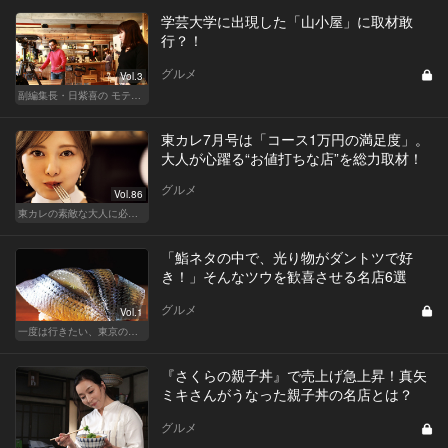
学芸大学に出現した「山小屋」に取材敢
行？！
グルメ
Vol.3
副編集長・日紫喜の モテる目線のレストラン選び
東カレ7月号は「コース1万円の満足度」。
大人が心躍る“お値打ちな店”を総力取材！
グルメ
Vol.86
東カレの素敵な大人に必要なこと
「鮨ネタの中で、光り物がダントツで好
き！」そんなツウを歓喜させる名店6選
グルメ
Vol.1
一度は行きたい、東京の鮨の名店
『さくらの親子丼』で売上げ急上昇！真矢
ミキさんがうなった親子丼の名店とは？
グルメ