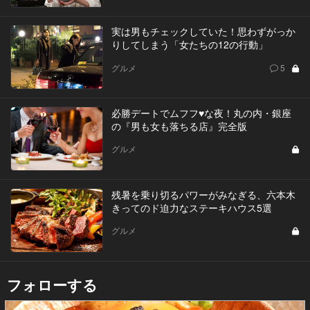
実は男もチェックしていた！思わずがっか
りしてしまう「女たちの12の行動」
グルメ
5
必勝デートでムフフ♥な夜！丸の内・銀座
の『男も女も落ちる店』完全版
グルメ
残暑を乗り切るパワーがみなぎる、六本木
きってのド迫力なステーキハウス5選
グルメ
フォローする