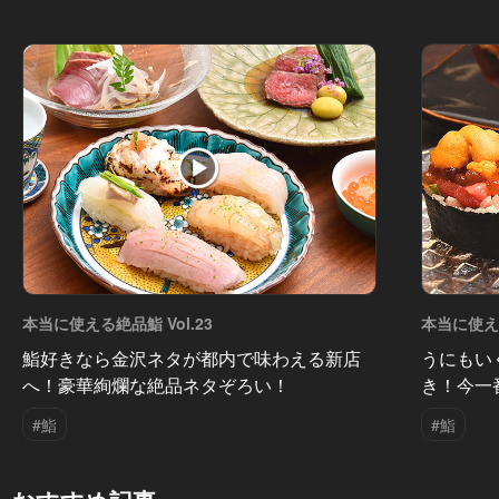
本当に使える絶品鮨 Vol.23
本当に使える
鮨好きなら金沢ネタが都内で味わえる新店
うにもい
へ！豪華絢爛な絶品ネタぞろい！
き！今一
#鮨
#鮨