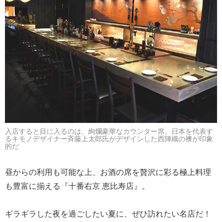
入店すると目に入るのは、絢爛豪華なカウンター席。日本を代表す
るキモノデザイナー斉藤上太郎氏がデザインした西陣織の襖が印象
的だ
昼からの利用も可能な上、お酒の席を贅沢に彩る極上料理
も豊富に揃える『十番右京 恵比寿店』。
ギラギラした夜を過ごしたい夏に、ぜひ訪れたい名店だ！