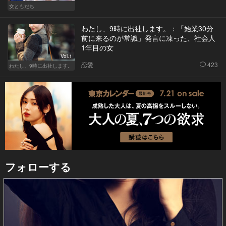
女ともだち
わたし、9時に出社します。：「始業30分
前に来るのが常識」発言に凍った、社会人
1年目の女
Vol.1
恋愛
423
わたし、9時に出社します。
フォローする