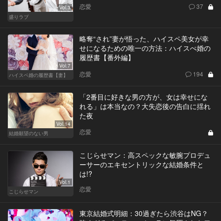
恋愛
37
Vol.3
盛りラブ
略奪“され”妻が悟った、ハイスペ美女が幸
せになるための唯一の方法：ハイスぺ婚の
履歴書【番外編】
Vol.7
恋愛
194
ハイスペ婚の履歴書【妻】
「2番目に好きな男の方が、女は幸せにな
れる」は本当なの？大失恋後の告白に揺れ
た夜
Vol.14
恋愛
結婚願望のない男
こじらせマン：高スペックな敏腕プロデュ
ーサーのエキセントリックな結婚条件と
は!?
Vol.1
恋愛
こじらせマン
東京結婚式明細：30過ぎたら渋谷はNG？