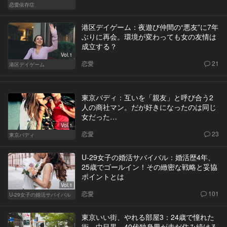
恋愛依存症
港区デイゲーム：夜遊び仲間の“悪友”に7年
ぶりに再会。環境が変わっても女の友情は
成立する？
Vol.1
恋愛
21
港区デイゲーム
東京バディ：互いを「親友」と呼び合う2
人の商社マン。だが好きになったのは同じ
女だった…
Vol.1
恋愛
23
東京バディ
U-29女子の婚活サバイバル：婚活歴4年、
25歳でゴールイン！その緻密な戦略と妥協
ポイントとは
Vol.1
恋愛
101
U-29女子の婚活サバイバル
東京いい街、やれる部屋3：24歳で憧れた
街、中目黒。40代独身男が未だ住み続ける