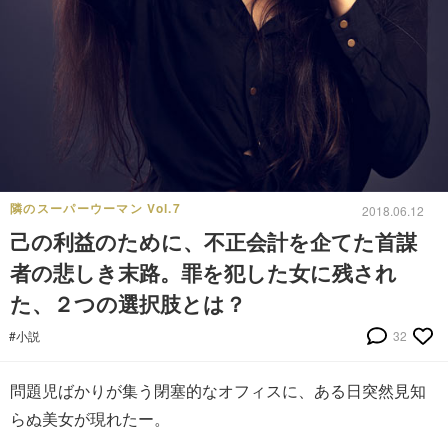
隣のスーパーウーマン Vol.7
2018.06.12
己の利益のために、不正会計を企てた首謀
者の悲しき末路。罪を犯した女に残され
た、２つの選択肢とは？
#小説
32
問題児ばかりが集う閉塞的なオフィスに、ある日突然見知
らぬ美女が現れたー。