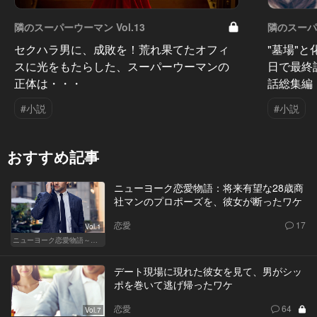
隣のスーパーウーマン Vol.13
隣のスーパー
セクハラ男に、成敗を！荒れ果てたオフィ
"墓場"
スに光をもたらした、スーパーウーマンの
日で最終
正体は・・・
話総集編
#小説
#小説
おすすめ記事
ニューヨーク恋愛物語：将来有望な28歳商
社マンのプロポーズを、彼女が断ったワケ
恋愛
17
Vol.1
ニューヨーク恋愛物語～商社マン遥斗の場合～
デート現場に現れた彼女を見て、男がシッ
ポを巻いて逃げ帰ったワケ
恋愛
64
Vol.7