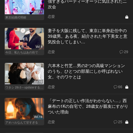
強すぎるパーティーオーラに気圧された二
次会
Vol.11
恋愛
東京結婚式明細
妻子を大阪に残して、東京に単身赴任中の
39歳男。ある夜、紹介された年下美女と意
気投合してしまい…
Vol.5
恋愛
29
今日、私たちはあの街で
六本木と竹芝…男の2つの高級マンション
のうち、ひとつの部屋にしか呼ばれない
女。そのワケとは
Vol.10
恋愛
66
ワタシ 29.0～updateする女～
「デートの正しい作法がわからない…」西
麻布の1Kの自宅で、28歳女が親友にすがり
ついた理由
Vol.16
恋愛
25
アオハルなんて甘すぎる