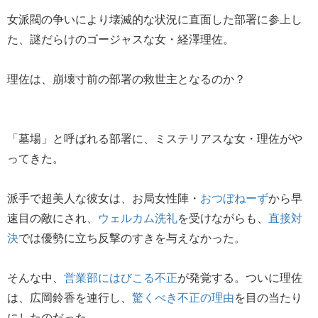
女派閥の争いにより壊滅的な状況に直面した部署に参上し
た、謎だらけのゴージャスな女・経澤理佐。
理佐は、崩壊寸前の部署の救世主となるのか？
「墓場」と呼ばれる部署に、ミステリアスな女・理佐がや
ってきた。
派手で超美人な彼女は、お局女性陣・
おつぼねーず
から早
速目の敵にされ、
ウェルカム洗礼
を受けながらも、
直接対
決
では優勢に立ち反撃のすきを与えなかった。
そんな中、
営業部にはびこる不正
が発覚する。ついに理佐
は、広岡鈴香を連行し、
驚くべき不正の理由
を目の当たり
にしたのだった。