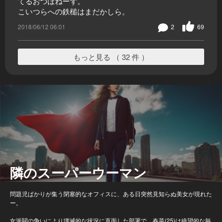
てるおつぼねーず。
こいつらへの鉄槌はまだかしら。
2018/06/12 06:01
2
69
もっと見る （ 32 件 ）
隣のスーパーウーマン
問題児ばかりが集う閉塞的なオフィスに、ある日突然見知らぬ美女が現れた
ー。
女派閥の争いにより壊滅的な状況に直面した部署で、春菜(25)は絶望的な毎