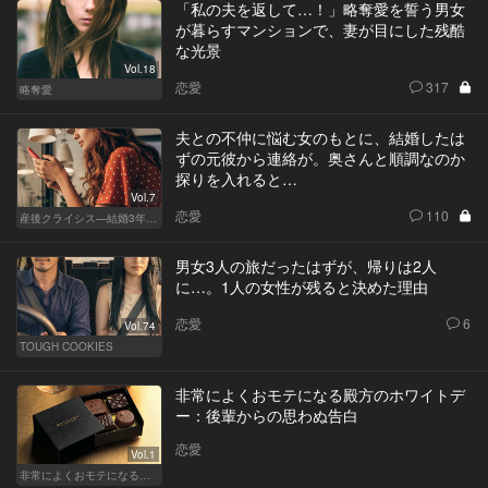
「私の夫を返して…！」略奪愛を誓う男女
が暮らすマンションで、妻が目にした残酷
な光景
Vol.18
恋愛
317
略奪愛
夫との不仲に悩む女のもとに、結婚したは
ずの元彼から連絡が。奥さんと順調なのか
探りを入れると…
Vol.7
恋愛
110
産後クライシス—結婚3年目の波乱—
男女3人の旅だったはずが、帰りは2人
に…。1人の女性が残ると決めた理由
恋愛
6
Vol.74
TOUGH COOKIES
非常によくおモテになる殿方のホワイトデ
ー：後輩からの思わぬ告白
恋愛
Vol.1
非常によくおモテになる殿方のホワイトデー