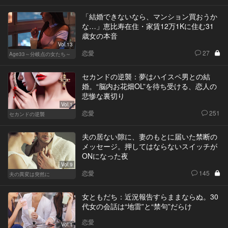
「結婚できないなら、マンション買おうか
な…」恵比寿在住・家賃12万1Kに住む31
歳女の本音
Vol.13
恋愛
27
Age33～分岐点の女たち～
セカンドの逆襲：夢はハイスペ男との結
婚。“脳内お花畑OL”を待ち受ける、恋人の
悲惨な裏切り
Vol.1
恋愛
251
セカンドの逆襲
夫の居ない隙に、妻のもとに届いた禁断の
メッセージ。押してはならないスイッチが
ONになった夜
Vol.9
恋愛
145
夫の異変は突然に
女ともだち：近況報告すらままならぬ。30
代女の会話は“地雷”と“禁句”だらけ
恋愛
Vol.1