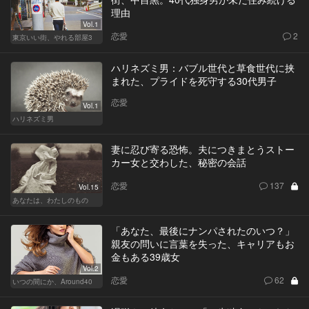
理由
Vol.1
恋愛
2
東京いい街、やれる部屋3
ハリネズミ男：バブル世代と草食世代に挟
まれた、プライドを死守する30代男子
恋愛
Vol.1
ハリネズミ男
妻に忍び寄る恐怖。夫につきまとうストー
カー女と交わした、秘密の会話
恋愛
137
Vol.15
あなたは、わたしのもの
「あなた、最後にナンパされたのいつ？」
親友の問いに言葉を失った、キャリアもお
金もある39歳女
Vol.2
恋愛
62
いつの間にか、Around40