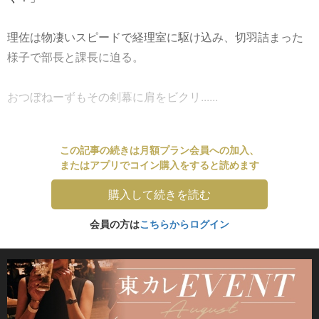
理佐は物凄いスピードで経理室に駆け込み、切羽詰まった
様子で部長と課長に迫る。
おつぼねーずもその剣幕に肩をビクリ......
この記事の続きは月額プラン会員への加入、
またはアプリでコイン購入をすると読めます
購入して続きを読む
会員の方は
こちらからログイン