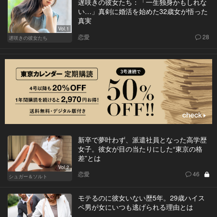
遅咲きの彼女たち：「一生独身かもしれな
い…」真剣に婚活を始めた32歳女が悟った
真実
Vol.1
恋愛
28
遅咲きの彼女たち
新卒で夢叶わず、派遣社員となった高学歴
女子。彼女が目の当たりにした“東京の格
差”とは
Vol.2
恋愛
46
シュガー＆ソルト
モテるのに彼女いない歴5年。29歳ハイス
ペ男が女にいつも逃げられる理由とは