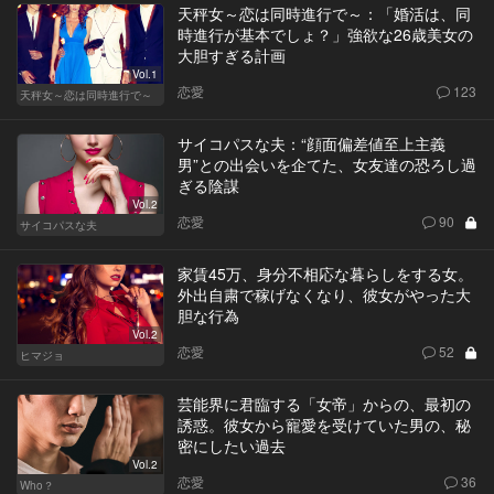
天秤女～恋は同時進行で～：「婚活は、同
時進行が基本でしょ？」強欲な26歳美女の
大胆すぎる計画
Vol.1
恋愛
123
天秤女～恋は同時進行で～
サイコパスな夫：“顔面偏差値至上主義
男”との出会いを企てた、女友達の恐ろし過
ぎる陰謀
Vol.2
恋愛
90
サイコパスな夫
家賃45万、身分不相応な暮らしをする女。
外出自粛で稼げなくなり、彼女がやった大
胆な行為
Vol.2
恋愛
52
ヒマジョ
芸能界に君臨する「女帝」からの、最初の
誘惑。彼女から寵愛を受けていた男の、秘
密にしたい過去
Vol.2
恋愛
36
Who？