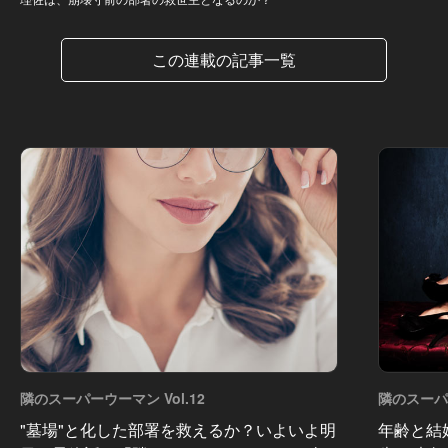
この連載の記事一覧
隣のスーパーウーマン Vol.12
隣のスーパー
"墓場"と化した部署を救えるか？いよいよ明
年齢と結