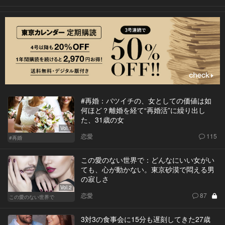
#再婚：バツイチの、女としての価値は如
何ほど？離婚を経て“再婚活”に繰り出し
た、31歳の女
Vol.1
恋愛
115
#再婚
この愛のない世界で：どんなにいい女がい
ても、心が動かない。東京砂漠で悶える男
の寂しさ
Vol.2
恋愛
87
この愛のない世界で
3対3の食事会に15分も遅刻してきた27歳