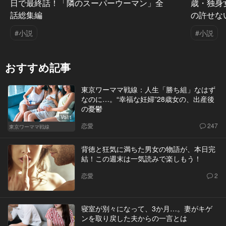
日で最終話！「隣のスーパーウーマン」全
歳・独身
話総集編
の許せな
#小説
#小説
おすすめ記事
東京ワーママ戦線：人生「勝ち組」なはず
なのに…。“幸福な妊婦”28歳女の、出産後
の憂鬱
Vol.1
恋愛
247
東京ワーママ戦線
背徳と狂気に満ちた男女の物語が、本日完
結！この週末は一気読みで楽しもう！
恋愛
2
寝室が別々になって、3か月…。妻がキゲ
ンを取り戻した夫からの一言とは