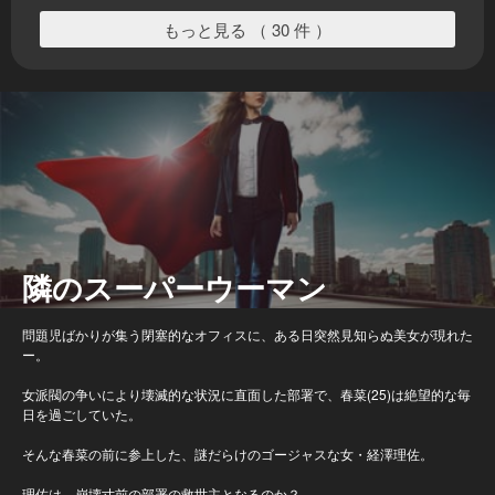
もっと見る （ 30 件 ）
隣のスーパーウーマン
問題児ばかりが集う閉塞的なオフィスに、ある日突然見知らぬ美女が現れた
ー。
女派閥の争いにより壊滅的な状況に直面した部署で、春菜(25)は絶望的な毎
日を過ごしていた。
そんな春菜の前に参上した、謎だらけのゴージャスな女・経澤理佐。
理佐は、崩壊寸前の部署の救世主となるのか？