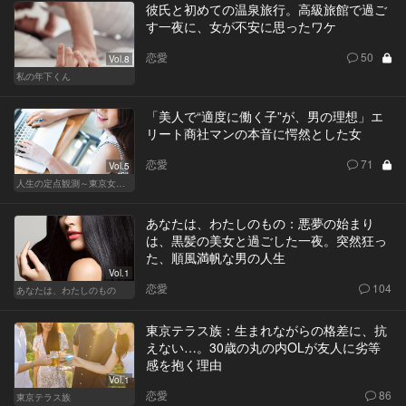
彼氏と初めての温泉旅行。高級旅館で過ご
す一夜に、女が不安に思ったワケ
恋愛
50
Vol.8
私の年下くん
「美人で“適度に働く子”が、男の理想」エ
リート商社マンの本音に愕然とした女
恋愛
71
Vol.5
人生の定点観測～東京女の就活事情～
あなたは、わたしのもの：悪夢の始まり
は、黒髪の美女と過ごした一夜。突然狂っ
た、順風満帆な男の人生
Vol.1
恋愛
104
あなたは、わたしのもの
東京テラス族：生まれながらの格差に、抗
えない…。30歳の丸の内OLが友人に劣等
感を抱く理由
Vol.1
恋愛
86
東京テラス族