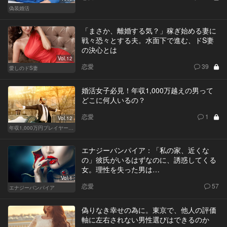
偽装婚活
「まさか、離婚する気？」稼ぎ始める妻に
戦々恐々とする夫。水面下で進む、ドS妻
の決心とは
Vol.12
恋愛
39
愛しのドS妻
婚活女子必見！年収1,000万越えの男って
どこに何人いるの？
恋愛
1
Vol.12
年収1,000万円プレイヤーの家計簿
エナジーバンパイア：「私の家、近くな
の」彼氏がいるはずなのに、誘惑してくる
女。理性を失った男は…
Vol.1
恋愛
57
エナジーバンパイア
偽りなき幸せの為に。東京で、他人の評価
軸に左右されない男性選びはできるのか