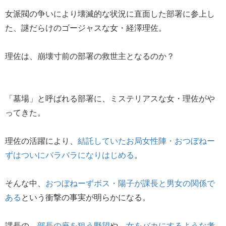
女派閥の争いにより壊滅的な状況に直面した部署に参上し
た、謎だらけのゴージャスな女・経澤理佐。
理佐は、崩壊寸前の部署の救世主となるのか？
「墓場」と呼ばれる部署に、ミステリアスな女・理佐がや
ってきた。
理佐の活躍により、
結託していたお局女性陣・おつぼねー
ずはついにバラバラになりはじめる
。
そんな中、
おつぼねーずボス・陽子が課長と男女の関係で
ある
という衝撃の事実が明らかになる。
課長の、
部長の座を狙う野望
や、
女をバカにするような考