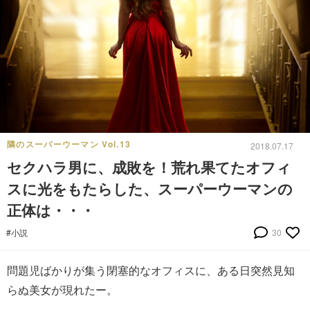
隣のスーパーウーマン Vol.13
2018.07.17
セクハラ男に、成敗を！荒れ果てたオフィ
スに光をもたらした、スーパーウーマンの
正体は・・・
#小説
30
問題児ばかりが集う閉塞的なオフィスに、ある日突然見知
らぬ美女が現れたー。