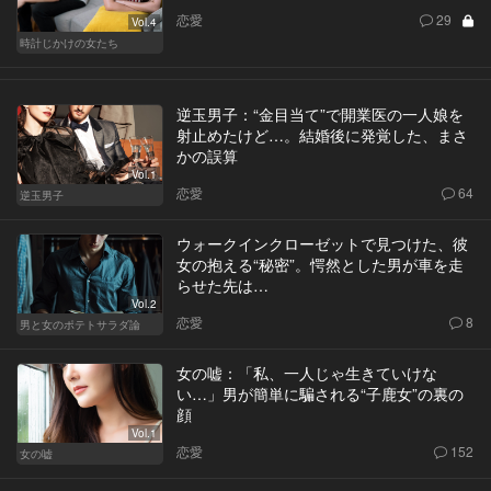
恋愛
29
Vol.4
時計じかけの女たち
逆玉男子：“金目当て”で開業医の一人娘を
射止めたけど…。結婚後に発覚した、まさ
かの誤算
Vol.1
恋愛
64
逆玉男子
ウォークインクローゼットで見つけた、彼
女の抱える“秘密”。愕然とした男が車を走
らせた先は…
Vol.2
恋愛
8
男と女のポテトサラダ論
女の嘘：「私、一人じゃ生きていけな
い…」男が簡単に騙される“子鹿女”の裏の
顔
Vol.1
恋愛
152
女の嘘