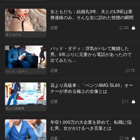
女ともだち：結婚丸3年、夫とのLINEは業
務連絡のみ。そんな女に訪れた恍惚の瞬間
恋愛
20
Vol.7
女ともだち
バッド・ダディ：浮気がバレて離婚した
男。6年ぶりに元妻から電話があったので
出てみたら…
Vol.1
恋愛
72
バッド・ダディ
花より高級車：「ベンツAMG SL65」オー
ナーが求める極上の女像とは
恋愛
1
Vol.2
花より高級車
年収1,000万の大企業を辞めて、転職に悩
む男。女がかけるべき言葉とは
恋愛
18
Vol.9