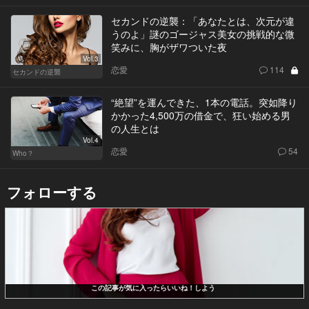
セカンドの逆襲：「あなたとは、次元が違
うのよ」謎のゴージャス美女の挑戦的な微
笑みに、胸がザワついた夜
Vol.3
恋愛
114
セカンドの逆襲
“絶望”を運んできた、1本の電話。突如降り
かかった4,500万の借金で、狂い始める男
の人生とは
Vol.4
恋愛
54
Who？
フォローする
この記事が気に入ったらいいね！しよう