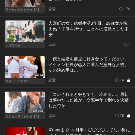
Vol.1
恋愛
170
男と女の答えあわせ【A】
人形町の女：結婚生活3年目。29歳女が抗
えぬ「子供を持つ」ことへの漠然とした不
安
Vol.1
恋愛
1
人形町の女
「僕と結婚を前提に付き合ってください」
イケメン社長が恋人に選んだ意外な人物。
その決め手は…
Vol.14
恋愛
74
好きって言わせたい！～正反対のふたり～
「コレされると好きでも、冷める…」最初
は夢中だった彼が、交際半年で別れを決断
したワケ
Vol.293
恋愛
76
男と女の答えあわせ【A】
X'masまで1ヶ月半！◯◯◯◯してない男に