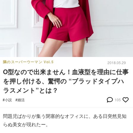
隣のスーパーウーマン Vol.5
2018.05.29
O型なので出来ません！血液型を理由に仕事
を押し付ける、驚愕の “ブラッドタイプハ
ラスメント”とは？
#小説
#婚活
105
問題児ばかりが集う閉塞的なオフィスに、ある日突然見知
らぬ美女が現れたー。