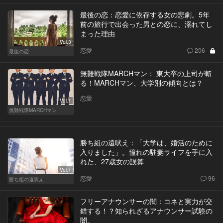
最後の恋：恋愛に依存する女の悲劇。5年
前の旅行で出会った男との恋に、溺れてし
まった理由
Vol.3
恋愛
206
最後の恋
無難戦隊MARCHマン： 東大卒の上司が斬
る！MARCHマン、大学別の傾向とは？
恋愛
Vol.1
無難戦隊MARCHマン
勝ち組の遠吠え：「大学は、婚活のために
入りました」。憧れの駐妻ライフを手に入
れた、27歳女の誤算
Vol.1
恋愛
96
勝ち組の遠吠え
フリーアナウンサーの闇：コネと実力が交
錯する！？知られざるアナウンサー試験の
闇。