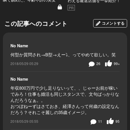
わえる厳選店舗を一挙紹介！
PR
この記事へのコメント
コメントする
No Name
何型か質問され→B型→えー⤵️、ってやめて欲しい。笑
2018/05/29 05:29
26
99+
No Name
年収800万円で少し足りないって、、じゃーお前が稼い
でみろ！仕事も婚活も同じスタンスで、文句ばっかりな
んだろうなぁ。。
おつぼねーずはさておき、経澤さんって何歳の設定なん
だろう？それこそ麗しの35歳イメージ。
2018/05/29 05:55
11
95