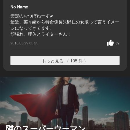
No Name
安定のおつぼねーずw
最近、菜々緒から特命係長只野仁の女版って言うイメー
ジになってきてます。
頑張れ、理佐とライターさん！
2018/05/29 05:25
59
もっと見る （ 105 件 ）
隣のスーパーウーマン