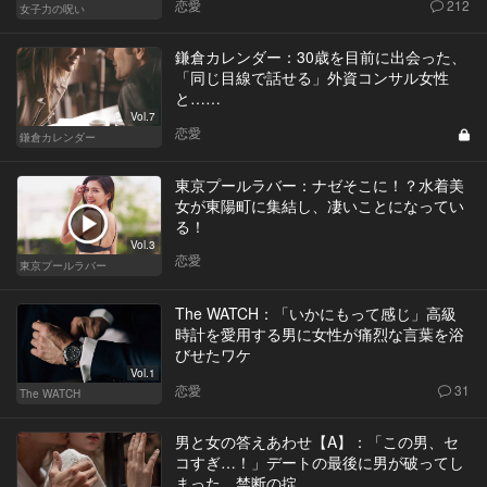
恋愛
212
女子力の呪い
鎌倉カレンダー：30歳を目前に出会った、
「同じ目線で話せる」外資コンサル女性
と……
Vol.7
恋愛
鎌倉カレンダー
東京プールラバー：ナゼそこに！？水着美
女が東陽町に集結し、凄いことになってい
る！
Vol.3
恋愛
東京プールラバー
The WATCH：「いかにもって感じ」高級
時計を愛用する男に女性が痛烈な言葉を浴
びせたワケ
Vol.1
恋愛
31
The WATCH
男と女の答えあわせ【A】：「この男、セ
コすぎ…！」デートの最後に男が破ってし
まった、禁断の掟