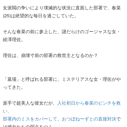
女派閥の争いにより壊滅的な状況に直面した部署で、春菜
(25)は絶望的な毎日を過ごしていた。
そんな春菜の前に参上した、謎だらけのゴージャスな女・
経澤理佐。
理佐は、崩壊寸前の部署の救世主となるのか？
「墓場」と呼ばれる部署に、ミステリアスな女・理佐がや
ってきた。
派手で超美人な彼女だが、
入社初日から春菜のピンチを救
い、
部署内のミスをカバーして
、
おつぼねーずとの直接対決
で
は彼女たちの弱点をつく。