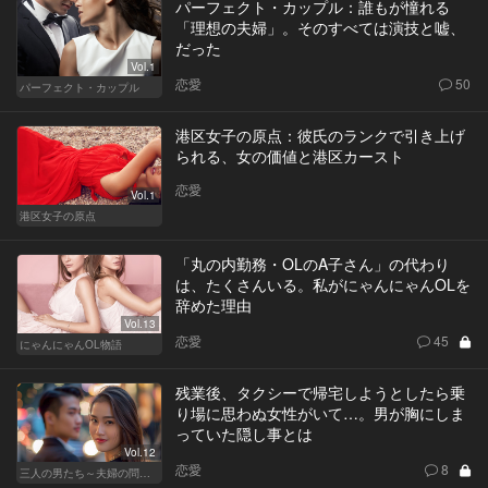
パーフェクト・カップル：誰もが憧れる
「理想の夫婦」。そのすべては演技と嘘、
だった
Vol.1
恋愛
50
パーフェクト・カップル
港区女子の原点：彼氏のランクで引き上げ
られる、女の価値と港区カースト
恋愛
Vol.1
港区女子の原点
「丸の内勤務・OLのA子さん」の代わり
は、たくさんいる。私がにゃんにゃんOLを
辞めた理由
Vol.13
恋愛
45
にゃんにゃんOL物語
残業後、タクシーで帰宅しようとしたら乗
り場に思わぬ女性がいて…。男が胸にしま
っていた隠し事とは
Vol.12
恋愛
8
三人の男たち～夫婦の問題～