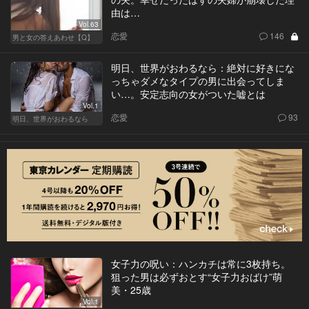
由は…
Vol.63
恋愛
146
男と女の答えあわせ【Q】
明日、世界がおわるなら：絶対に好きにな
っちゃダメなタイプの男に出会ってしま
い…。安定志向の女がついた嘘とは
Vol.1
恋愛
93
明日、世界がおわるなら
女子力の呪い：ハンカチは常に3枚持ち。
狙った男は必ずおとす“女子力おばけ”萌
美・25歳
Vol.1