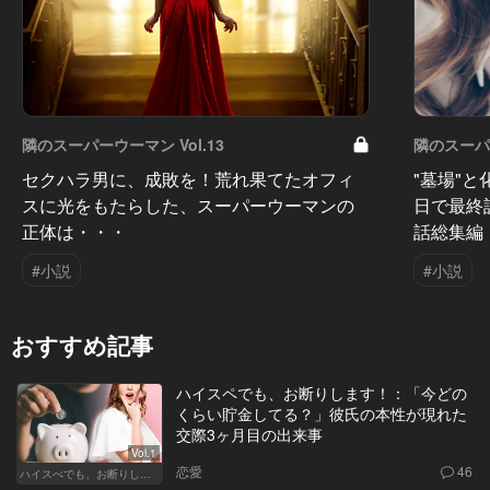
隣のスーパーウーマン Vol.13
隣のスーパー
セクハラ男に、成敗を！荒れ果てたオフィ
"墓場"
スに光をもたらした、スーパーウーマンの
日で最終
正体は・・・
話総集編
#小説
#小説
おすすめ記事
ハイスペでも、お断りします！：「今どの
くらい貯金してる？」彼氏の本性が現れた
交際3ヶ月目の出来事
Vol.1
恋愛
46
ハイスぺでも、お断りします！