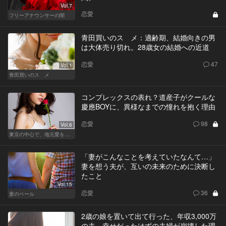
Vol.7
恋愛
フリーアナウンサーの闇
青田買いのスゝメ：適齢期、結婚向きの男
は大体売り切れ。28歳女の結婚への近道
恋愛
47
Vol.1
青田買いのスゝメ
コンプレックスの表れ？道産子がクールな
慶應BOYに、異様なまでの憧れを抱く理由
恋愛
98
Vol.6
東京の中心で、地元愛をさけぶ
「妻がこんなことを考えていたなんて…」
妻を想う夫が、互いの未来のために決断し
たこと
Vol.15
恋愛
36
妻のベール
2歳の娘を置いて出て行った、年収3,000万
の夫。幸せだったはずの夫婦が崩壊した理