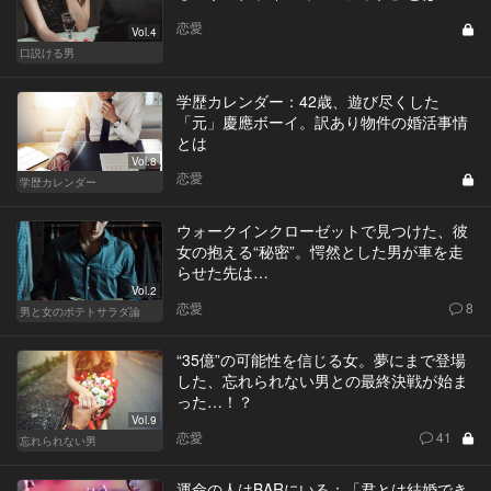
恋愛
Vol.4
口説ける男
学歴カレンダー：42歳、遊び尽くした
「元」慶應ボーイ。訳あり物件の婚活事情
とは
Vol.8
恋愛
学歴カレンダー
ウォークインクローゼットで見つけた、彼
女の抱える“秘密”。愕然とした男が車を走
らせた先は…
Vol.2
恋愛
8
男と女のポテトサラダ論
“35億”の可能性を信じる女。夢にまで登場
した、忘れられない男との最終決戦が始ま
った…！？
Vol.9
恋愛
41
忘れられない男
運命の人はBARにいる：「君とは結婚でき