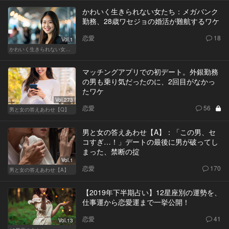
かわいく生きられない女たち：メガバンク
勤務、28歳ワセジョの婚活が難航するワケ
恋愛
18
Vol.1
かわいく生きられない女たち
マッチングアプリでの初デート。外銀勤務
の男も乗り気だったのに、2回目がなかっ
たワケ
Vol.273
恋愛
56
男と女の答えあわせ【Q】
男と女の答えあわせ【A】：「この男、セ
コすぎ…！」デートの最後に男が破ってし
まった、禁断の掟
Vol.1
恋愛
170
男と女の答えあわせ【A】
【2019年下半期占い】12星座別の運勢を、
仕事運から恋愛運まで一挙公開！
恋愛
41
Vol.13