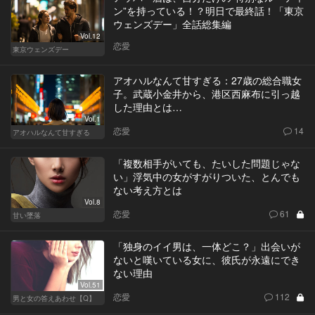
ン”を持っている！？明日で最終話！「東京
ウェンズデー」全話総集編
Vol.12
恋愛
東京ウェンズデー
アオハルなんて甘すぎる：27歳の総合職女
子。武蔵小金井から、港区西麻布に引っ越
した理由とは…
Vol.1
恋愛
14
アオハルなんて甘すぎる
「複数相手がいても、たいした問題じゃな
い」浮気中の女がすがりついた、とんでも
ない考え方とは
Vol.8
恋愛
61
甘い墜落
「独身のイイ男は、一体どこ？」出会いが
ないと嘆いている女に、彼氏が永遠にでき
ない理由
Vol.51
恋愛
112
男と女の答えあわせ【Q】