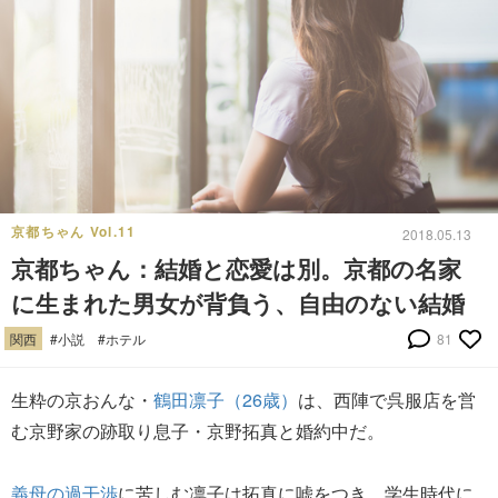
京都ちゃん Vol.11
2018.05.13
京都ちゃん：結婚と恋愛は別。京都の名家
に生まれた男女が背負う、自由のない結婚
関西
#小説
#ホテル
81
生粋の京おんな・
鶴田凛子（26歳）
は、西陣で呉服店を営
む京野家の跡取り息子・京野拓真と婚約中だ。
義母の過干渉
に苦しむ凛子は拓真に嘘をつき、学生時代に