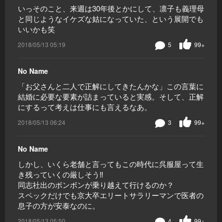
いっそのこと、来週は30年後とかにして、凛子も義理母
と同じようなイケズな姑になっていた、という展開でも
いいかも笑
2018/05/13 05:19
5
99+
No Name
「お父さんと二人で正解にしてきたんかな」この言葉に
結婚に必要な要素が詰まっていると実感。そして、正解
にするって考えは仕事にも言えるなあ。
2018/05/13 06:24
3
99+
No Name
しかし、いくら老舗と言ってもこの時代に呉服屋って生
き残っていくの厳しそう‼️
同志社出のボンボンが乗り越えて行けるのか？
スペックだけでも京大卒エリートサラリーマンで医者の
息子の方が安泰なのに。
2018/05/13 05:50
4
99+