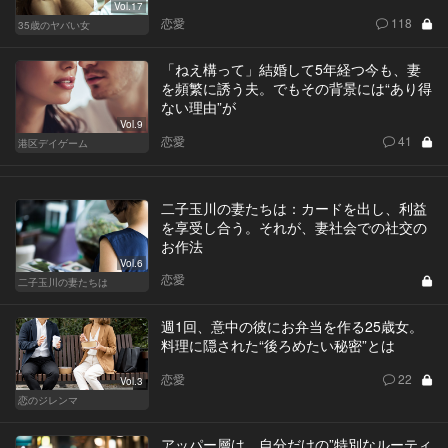
Vol.17
恋愛
118
35歳のヤバい女
「ねえ構って」結婚して5年経つ今も、妻
を頻繁に誘う夫。でもその背景には“あり得
ない理由”が
Vol.9
恋愛
41
港区デイゲーム
二子玉川の妻たちは：カードを出し、利益
を享受し合う。それが、妻社会での社交の
お作法
Vol.6
恋愛
二子玉川の妻たちは
週1回、意中の彼にお弁当を作る25歳女。
料理に隠された“後ろめたい秘密”とは
恋愛
22
Vol.3
恋のジレンマ
アッパー層は、自分だけの”特別なルーティ