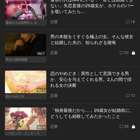
ない」失恋直後の29歳女が、ホテルのバー
を覗いてみたら…
Vol.1
恋愛
18
運命の人はBARにいる
男の本能をくすぐる極上の女。そんな彼女
と結婚した夫の、知られざる後悔
恋愛
50
Vol.7
男女の賞味期限
恋のやめどき：異性として意識できる男
か、安心を与えてくれる男。2人の間で揺
れる女の決断
Vol.1
恋愛
73
恋のやめどき
「独身最後だから…」29歳女が結婚前に、
どうしても経験してみたかったこと
恋愛
35
Vol.9
いつだって、どこだって