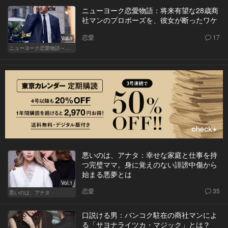
ニューヨーク恋愛物語：将来有望な28歳商
社マンのプロポーズを、彼女が断ったワケ
恋愛
17
Vol.1
ニューヨーク恋愛物語～商社マン遥斗の場合～
悪いのは、アナタ：幸せな家庭と仕事を持
つ完璧ママ。身に覚えのない誹謗中傷から
始まる悪夢とは
Vol.1
恋愛
35
悪いのは、アナタ
口説ける男：バンコク駐在の商社マンによ
る「サヨナライツカ・マジック」とは？