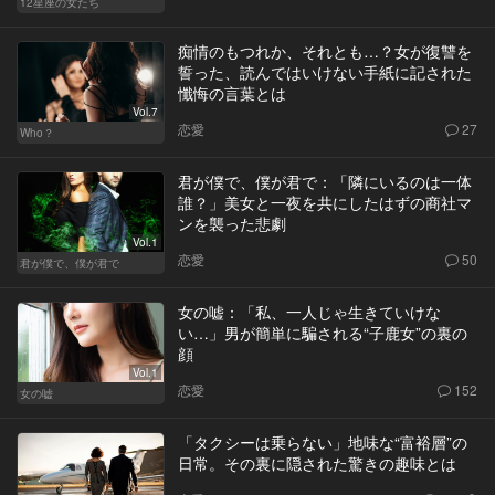
12星座の女たち
痴情のもつれか、それとも…？女が復讐を
誓った、読んではいけない手紙に記された
懺悔の言葉とは
Vol.7
恋愛
27
Who？
君が僕で、僕が君で：「隣にいるのは一体
誰？」美女と一夜を共にしたはずの商社マ
ンを襲った悲劇
Vol.1
恋愛
50
君が僕で、僕が君で
女の嘘：「私、一人じゃ生きていけな
い…」男が簡単に騙される“子鹿女”の裏の
顔
Vol.1
恋愛
152
女の嘘
「タクシーは乗らない」地味な“富裕層”の
日常。その裏に隠された驚きの趣味とは