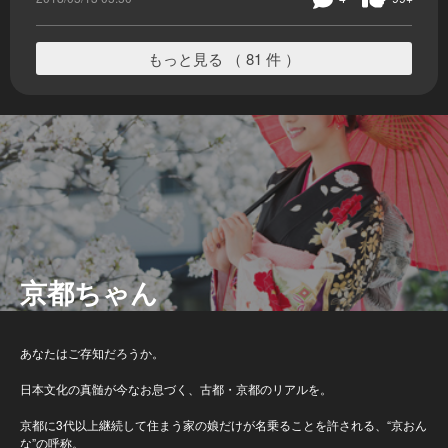
もっと見る （ 81 件 ）
京都ちゃん
あなたはご存知だろうか。
日本文化の真髄が今なお息づく、古都・京都のリアルを。
京都に3代以上継続して住まう家の娘だけが名乗ることを許される、“京おん
な”の呼称。