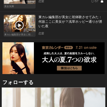
恋愛
57
Vol.10
美女失脚
東カレ編集部が美女に初体験させてみた：
何故ここに美女が？浅草ホッピー通りが湧
いた夜
Vol.1
恋愛
東カレ編集部が美女に初体験させてみた
フォローする