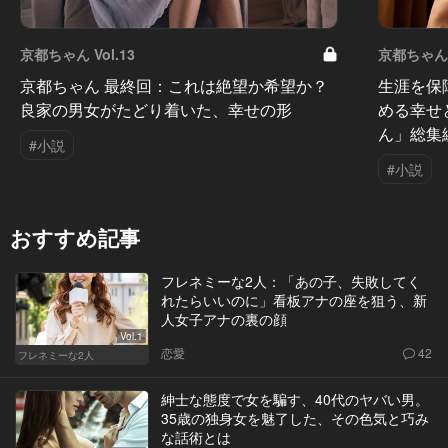
京都ちゃん Vol.13
京都ちゃん V
京都ちゃん 最終回：これは絶望か希望か？
生涯を保
良家の男女がたどり着いた、幸せの形
める幸せ
ん」総集
#小説
#小説
おすすめ記事
フレネミーな2人：「あの子、失敗してく
れたらいいのに」看板アナの座を狙う、新
人女子アナの裏の顔
Vol.1
恋愛
42
フレネミーな2人
紳士な態度で女を騙す、40代のヤバい男。
35歳の独身女を魅了した、その色気と巧み
な話術とは