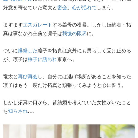
好意を寄せていた竜太と
密会
。
心が揺れて
しまう。
ますます
エスカレート
する義母の横暴。しかし婚約者・拓
真は事なかれ主義で凛子は
我慢の限界
に。
ついに
爆発した
凛子を拓真は意外にも男らしく受け止める
が、凛子は
桜子に誘われ
東京へ。
竜太と
再び再会
し、自分には逃げ場所があることを知った
凛子はもう一度だけ拓真と頑張ってみようと心に誓う。
しかし拓真の口から、昔結婚を考えていた女性がいたこと
を
知らされ
…。