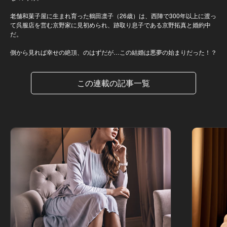
老舗和菓子屋に生まれ育った鶴田凛子（26歳）は、西陣で300年以上に渡っ
て呉服店を営む京野家に見初められ、跡取り息子である京野拓真と婚約中
だ。
側から見れば幸せの絶頂、のはずだが…この結婚は悪夢の始まりだった！？
この連載の記事一覧