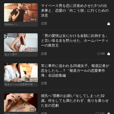
マイペース男を恋に目覚めさせた5つの出
来事と、恋愛の「向こう側」に行くための
決意
Vol.4
恋愛
Wakiyaメン
「男の愛情は女にかける金額に比例する」
と言い張る女を黙らせた、ホームパーティ
ーの救世主
Vol.3
恋愛
66
金より愛子
常に事件に追われる25歳女子。報道記者が
恋をしたら…？「報道ガールの恋愛事件
簿」全話総集編
Vol.12
恋愛
報道ガールの恋愛事件簿
彼氏へ“禁断のお願い”をしてしまった32
歳。何をしても満たされず、焦りを募らせ
た女の悲劇
Vol.2
恋愛
121