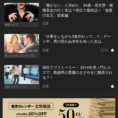
「働かない」と決めた、34歳・高学歴・無
職美女の行く末は？明日で最終話！「無業
の女王」総集編
Vol.10
恋愛
無業の女王
「仕事をしながら3食作れって…？」デー
ト中、男の思わぬ本性を知った女は…
恋愛
31
Vol.164
男と女の答えあわせ【A】
港区ラブストーリー： 2014年虎ノ門ヒル
ズで、既婚男の悪魔のささやきに翻弄され
る？！
Vol.9
恋愛
港区ラブストーリー