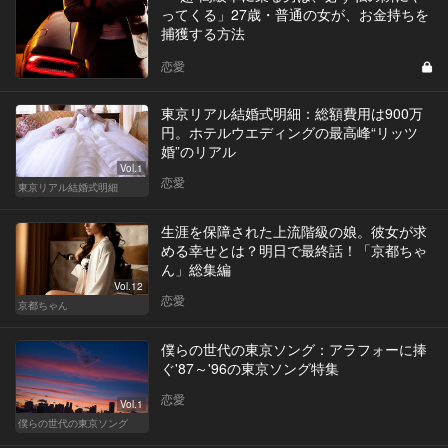
ってくる」27歳・普通の女が、お金持ちを
捕獲する方法
恋愛
東京リアル結婚式明細：総額費用は900万
円。ホテルウエディングの最高峰“リッツ
婚”のリアル
Vol.1
恋愛
東京リアル結婚式明細
生涯を保障された上流階級の娘。彼女が求
める幸せとは？明日で最終話！「京都ちゃ
ん」総集編
Vol.12
恋愛
京都ちゃん
僕らの世代の東京ソング：アラフォーに捧
ぐ'87～'96の東京ソング特集
恋愛
Vol.1
僕らの世代の東京ソング