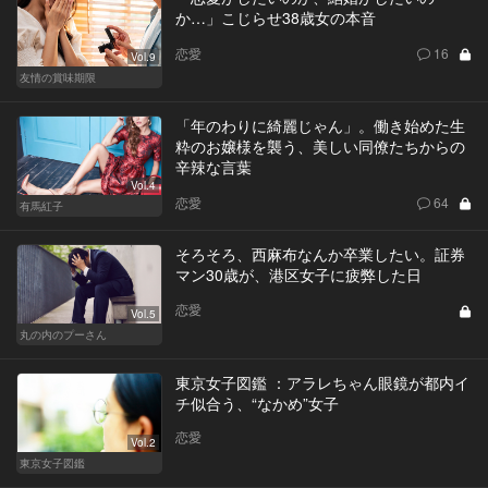
か…」こじらせ38歳女の本音
恋愛
16
Vol.9
友情の賞味期限
「年のわりに綺麗じゃん」。働き始めた生
粋のお嬢様を襲う、美しい同僚たちからの
辛辣な言葉
Vol.4
恋愛
64
有馬紅子
そろそろ、西麻布なんか卒業したい。証券
マン30歳が、港区女子に疲弊した日
恋愛
Vol.5
丸の内のプーさん
東京女子図鑑 ：アラレちゃん眼鏡が都内イ
チ似合う、“なかめ”女子
恋愛
Vol.2
東京女子図鑑