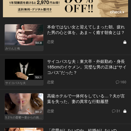
本命ではない女と迎えてしまった朝。疲れ
た男の心と体を、あま～く癒す朝食とは？
恋愛
Vol.8
みりんと俺
サイコパスな夫：東大卒・外銀勤め・身長
185cmのイケメン。完璧な男の正体は“サイ
コパス”だった？
Vol.1
恋愛
160
サイコパスな夫
高級ホテルで一体何をしている…？夫が言
葉を失った、妻の異常な行動履歴
恋愛
31
Vol.2
5.2％の憂鬱〜妻からの挑戦状〜
「恋愛がしたいのか、結婚がしたいの