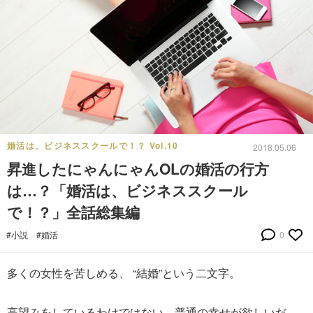
婚活は、ビジネススクールで！？ Vol.10
2018.05.06
昇進したにゃんにゃんOLの婚活の行方
は…？「婚活は、ビジネススクール
で！？」全話総集編
#小説
#婚活
0
多くの女性を苦しめる、 “結婚”という二文字。
高望みをしているわけではない、普通の幸せが欲しいだ