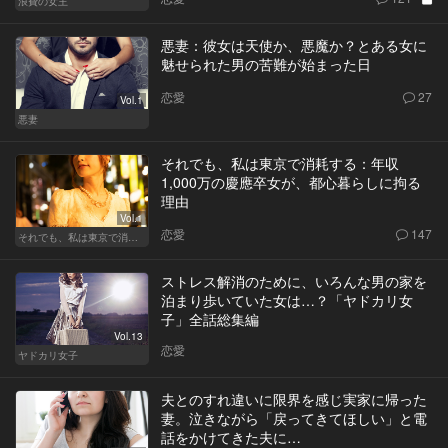
浪費の女王
悪妻：彼女は天使か、悪魔か？とある女に
魅せられた男の苦難が始まった日
恋愛
27
Vol.1
悪妻
それでも、私は東京で消耗する：年収
1,000万の慶應卒女が、都心暮らしに拘る
理由
Vol.1
恋愛
147
それでも、私は東京で消耗する
ストレス解消のために、いろんな男の家を
泊まり歩いていた女は…？「ヤドカリ女
子」全話総集編
Vol.13
恋愛
ヤドカリ女子
夫とのすれ違いに限界を感じ実家に帰った
妻。泣きながら「戻ってきてほしい」と電
話をかけてきた夫に…