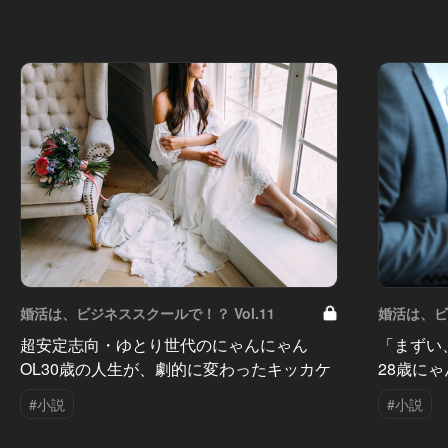
婚活は、ビジネススクールで！？ Vol.11
婚活は、ビ
超安定志向・ゆとり世代のにゃんにゃん
「まずい
OL30歳の人生が、劇的に変わったキッカケ
28歳に
#小説
#小説