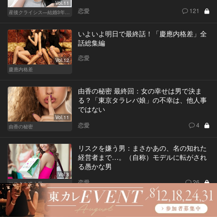
Vol.11
恋愛
121
産後クライシス—結婚3年目の波乱—
いよいよ明日で最終話！「慶應内格差」全
話総集編
恋愛
Vol.12
慶應内格差
由香の秘密 最終回：女の幸せは男で決ま
る？「東京タラレバ娘」の不幸は、他人事
ではない
Vol.11
恋愛
4
由香の秘密
リスクを嫌う男：まさかあの、名の知れた
経営者まで…。（自称）モデルに転がされ
る愚かな男
Vol.8
恋愛
26
リスクを嫌う男
フォローする