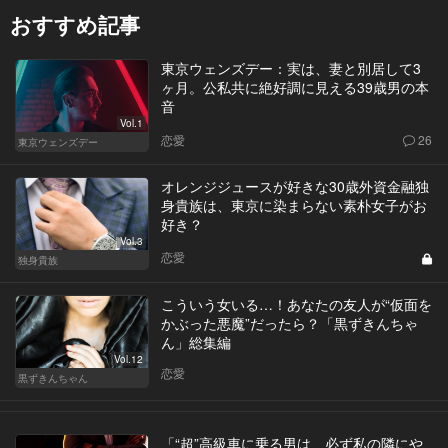
おすすめ記事
東京ウェンズデー：実は、妻と別居して3
ヶ月。公私共に絶好調に見える39歳男の本
音
Vol.1
恋愛
26
東京ウェンズデー
オレンジジュースが好きな30歳外資金融独
身貴族は、東京に染まらない素朴女子がお
好き？
Vol.3
恋愛
独身貴族
こういう女いる…！あなたの友人が“仮面を
かぶった悪魔”だったら？「黒ずきんちゃ
ん」総集編
Vol.12
恋愛
黒ずきんちゃん
「“超”高級車に乗る男は、必ず私の隣にや