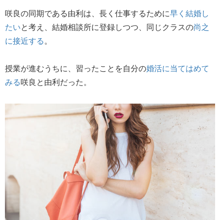
咲良の同期である由利は、長く仕事するために
早く結婚し
たい
と考え、結婚相談所に登録しつつ、同じクラスの
尚之
に接近する
。
授業が進むうちに、習ったことを自分の
婚活に当てはめて
みる
咲良と由利だった。