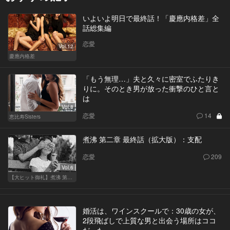
いよいよ明日で最終話！「慶應内格差」全
話総集編
恋愛
Vol.12
慶應内格差
「もう無理…」夫と久々に密室でふたりき
りに。そのとき男が放った衝撃のひと言と
は
Vol.8
恋愛
14
恵比寿Sisters
煮沸 第二章 最終話（拡大版）：支配
恋愛
209
Vol.6
【大ヒット御礼】煮沸 第二章
婚活は、ワインスクールで：30歳の女が、
2段飛ばしで上質な男と出会う場所はココ