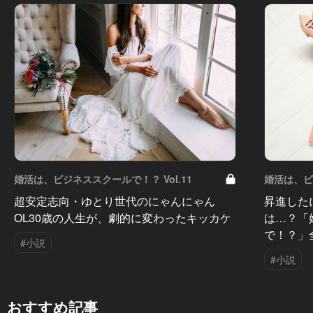
婚活は、ビジネススクールで！？ Vol.11
婚活は、ビジ
超安定志向・ゆとり世代のにゃんにゃん
昇進した
OL30歳の人生が、劇的に変わったキッカケ
は…？「
で！？」
#小説
#小説
おすすめ記事