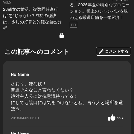
Vol.5
る、2026年夏の特別なプロモー
28歳女の婚活、複数同時進行
ション。極上のシャンパンを味
は“悪”じゃない？成功の秘訣
わえる厳選店舗を一挙紹介！
は、少しの打算と的確な自己分
PR
析
この記事へのコメント
コメントする
No Name
さおり、嫌な奴！
普通そんなこと言わなくない？
絶対主人公に対抗意識持ってる！
にしても陰口には気をつけないとね、言う人と場所を選
ぼう。
2018/04/09 06:01
99+
No Name