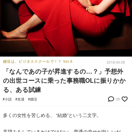
婚活は、ビジネススクールで！？ Vol.6
2018.04.09
「なんであの子が昇進するの…？」予想外
の出世コースに乗った事務職OLに振りかか
る、ある試練
#小説
#友達
#婚活
39
多くの女性を苦しめる、 “結婚”という二文字。
高望みをしているわけではない、普通の幸せが欲しいだ