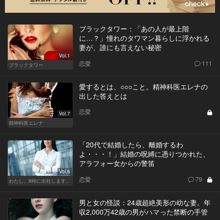
ブラックタワー：「あの人が最上階
に…？」憧れのタワマン暮らしに浮かれる
妻が、誰にも言えない秘密
Vol.1
恋愛
111
ブラックタワー
愛するとは、○○○こと。精神科医エレナの
出した答えとは
恋愛
Vol.7
精神科医エレナ
「20代で結婚したら、離婚するわ
よ・・・！」結婚の呪縛に憑りつかれた、
アラフォー女からの警笛
Vol.6
恋愛
79
わたし、9時に出社します。
男と女の怪談：24歳超絶美形の幼な妻。年
収2,000万42歳の男がハマった禁断の手管