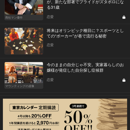
が、新たな部署でプライドがズタボロにな
る31歳
Vol.6
恋愛
商社マン優作
将来はオリンピック種目に？スポーツとし
ての“ポーカー”が巷で流行る秘密
恋愛
今のままの自分じゃ不安。実家暮らしのお
嬢様が発症した自分探し症候群
恋愛
Vol.15
マウンティングの虚像