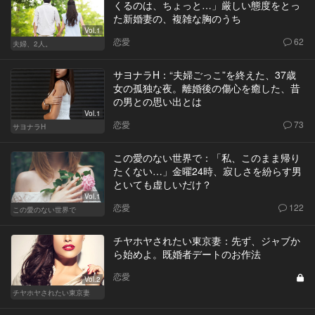
くるのは、ちょっと…」厳しい態度をとっ
た新婚妻の、複雑な胸のうち
Vol.1
恋愛
62
夫婦、2人。
サヨナラH：“夫婦ごっこ”を終えた、37歳
女の孤独な夜。離婚後の傷心を癒した、昔
の男との思い出とは
Vol.1
恋愛
73
サヨナラH
この愛のない世界で：「私、このまま帰り
たくない…」金曜24時、寂しさを紛らす男
といても虚しいだけ？
Vol.1
恋愛
122
この愛のない世界で
チヤホヤされたい東京妻：先ず、ジャブか
ら始めよ。既婚者デートのお作法
恋愛
Vol.2
チヤホヤされたい東京妻