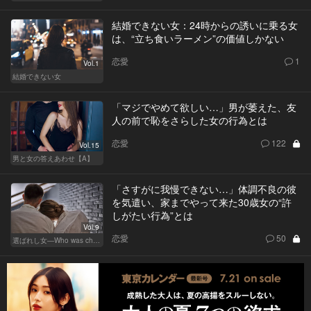
結婚できない女：24時からの誘いに乗る女
は、“立ち食いラーメン”の価値しかない
恋愛
1
Vol.1
結婚できない女
「マジでやめて欲しい…」男が萎えた、友
人の前で恥をさらした女の行為とは
恋愛
122
Vol.15
男と女の答えあわせ【A】
「さすがに我慢できない…」体調不良の彼
を気遣い、家までやって来た30歳女の“許
しがたい行為”とは
Vol.9
恋愛
50
選ばれし女―Who was chosen？―