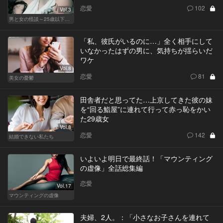
恋愛
102
Vol.3
男と女の怪談～25歳以下閲覧禁止～
「私、彼氏がいるのに…」全く相手にして
いなかったはずの男に、気持ちが揺らいだ
ワケ
Vol.8
恋愛
81
美女の憂鬱
田舎者だと思ってた…上京してきた彼の妹
を“回る鮨屋”に連れて行って赤っ恥をかい
た29歳女
Vol.8
恋愛
142
結婚できない私たち
いよいよ明日で最終話！「マウンティング
の虚像」全話総集編
恋愛
Vol.17
マウンティングの虚像
夫婦、2人。：「小さなお子さんを連れて