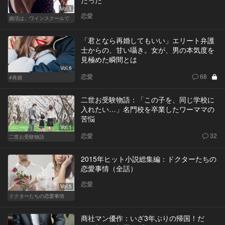
だった
Vol.1
恋愛
婚活は、ワインスクールで
「君となら再婚してもいい」エリート弁護
士からの、甘い囁き。女が、男の本気度を
見極めた瞬間とは
Vol.6
恋愛
68
#再婚
二世お受験物語：「この子を、同じ学校に
入れたい…」名門校を卒業したワーママの
苦悩
Vol.1
恋愛
32
二世お受験物語
2015年ヒット小説総集編：ドクターたちの
恋愛事情（全話）
恋愛
Vol.5
ドクターたちの恋愛事情
商社マン優作：いざ3年ぶりの帰国！だ