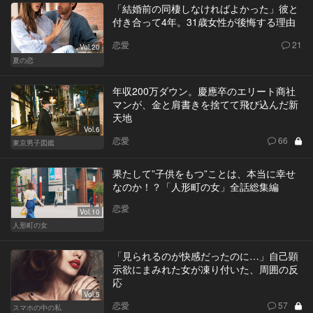
「結婚前の同棲しなければよかった」彼と
付き合って4年。31歳女性が後悔する理由
恋愛
21
Vol.20
夏の恋
年収200万ダウン。慶應卒のエリート商社
マンが、金と肩書きを捨てて飛び込んだ新
天地
Vol.6
恋愛
66
東京男子図鑑
果たして”子供をもつ”ことは、本当に幸せ
なのか！？「人形町の女」全話総集編
恋愛
Vol.10
人形町の女
「見られるのが快感だったのに…」自己顕
示欲にまみれた女が凍り付いた、周囲の反
応
Vol.5
恋愛
57
スマホの中の私