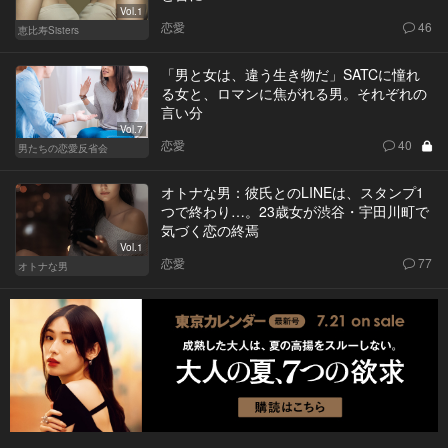
Vol.1
恋愛
46
恵比寿Sisters
「男と女は、違う生き物だ」SATCに憧れ
る女と、ロマンに焦がれる男。それぞれの
言い分
Vol.7
恋愛
40
男たちの恋愛反省会
オトナな男：彼氏とのLINEは、スタンプ1
つで終わり…。23歳女が渋谷・宇田川町で
気づく恋の終焉
Vol.1
恋愛
77
オトナな男