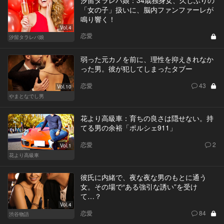
汐留タラレバ娘：34歳独身女、久しぶりの
「女の子」扱いに、脳内ファンファーレが
鳴り響く！
Vol.4
恋愛
汐留タラレバ娘
弱った元カノを前に、理性を抑えきれなか
った男。彼が犯してしまったタブー
恋愛
43
Vol.10
やまとなでし男
花より高級車：育ちの良さは隠せない。持
てる男の余裕「ポルシェ911」
恋愛
2
Vol.1
花より高級車
彼氏に内緒で、夜な夜な男のもとに通う
女。その場で“ある強引な誘い”を受け
て…？
Vol.4
恋愛
84
渋谷物語