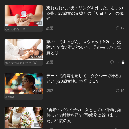
忘れられない男：リングを外した、右手の
薬指。27歳女の元彼との「サヨナラ」の儀
式
Vol.1
恋愛
17
忘れられない男
家の中ですっぴん、スウェットNG…。交
際3年で女が気がついた、男のモラハラ気
質とは
Vol.266
恋愛
38
男と女の答えあわせ【A】
デートで終電を逃して「タクシーで帰る」
という29歳女性。本音は…？
恋愛
19
Vol.19
夏の恋
#再婚：バツイチの、女としての価値は如
何ほど？離婚を経て“再婚活”に繰り出し
た、31歳の女
Vol.1