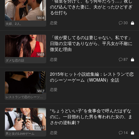
「寝室を分けて、もう何年だろう…」夜し
のび込んできた妻に、夫がとったひどすぎ
る仕打ち
Vol.6
恋愛
30
夫婦、2人。
「彼が愛してるのは妻じゃない。私です」
日陰の立場でありながら、平凡女が不敵に
微笑む理由
Vol.5
恋愛
87
ダメな恋の話
2015年ヒット小説総集編：レストランで恋
のシーソーゲーム（WOMAN）全話
恋愛
Vol.7
レストランで恋のシーソーゲーム（WOMAN）
“ちょうどいい子”を食事会で呼んだはずな
のに。一目惚れした男を奪われた女の、ま
さかの逆転劇？
Vol.10
恋愛
14
男と女のLoveゲーム