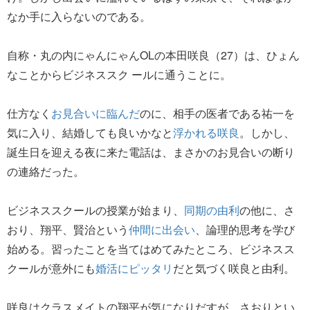
なか手に入らないのである。
自称・丸の内にゃんにゃんOLの本田咲良（27）は、ひょん
なことからビジネススク ールに通うことに。
仕方なく
お見合いに臨んだ
のに、相手の医者である祐一を
気に入り、結婚しても良いかなと
浮かれる咲良
。しかし、
誕生日を迎える夜に来た電話は、まさかのお見合いの断り
の連絡だった。
ビジネススクールの授業が始まり、
同期の由利
の他に、さ
おり、翔平、賢治という
仲間に出会い
、論理的思考を学び
始める。習ったことを当てはめてみたところ、ビジネスス
クールが意外にも
婚活にピッタリ
だと気づく咲良と由利。
咲良はクラスメイトの翔平が気になりだすが、さおりとい