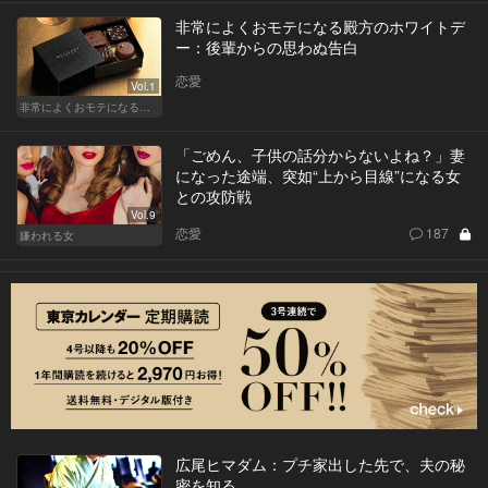
非常によくおモテになる殿方のホワイトデ
ー：後輩からの思わぬ告白
恋愛
Vol.1
非常によくおモテになる殿方のホワイトデー
「ごめん、子供の話分からないよね？」妻
になった途端、突如“上から目線”になる女
との攻防戦
Vol.9
恋愛
187
嫌われる女
広尾ヒマダム：プチ家出した先で、夫の秘
密を知る