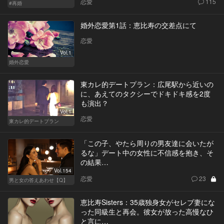
恋愛
115
#再婚
婚外恋愛第1話：恵比寿の交差点にて
恋愛
Vol.1
婚外恋愛
東カレ的デートプラン：広尾駅から近いの
に、あえてのタクシーでドキドキ感を2度
も演出？
Vol.1
恋愛
東カレ的デートプラン
「この子、やたら周りの男友達に会いたが
るな」デート中の女性に不信感を抱き、そ
の結果…
Vol.154
恋愛
23
男と女の答えあわせ【Q】
恵比寿Sisters：35歳独身女がセレブ妻にな
った同級生と再会。彼女が放った高慢なひ
と言に…