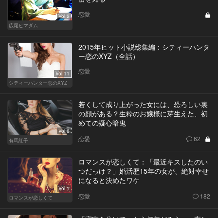
恋愛
Vol.2
広尾ヒマダム
2015年ヒット小説総集編：シティーハンタ
ー恋のXYZ（全話）
恋愛
Vol.11
シティーハンター恋のXYZ
若くして成り上がった女には、恐ろしい裏
の顔がある？生粋のお嬢様に芽生えた、初
めての疑心暗鬼
Vol.6
恋愛
62
有馬紅子
ロマンスが恋しくて：「最近キスしたのい
つだっけ？」婚活歴15年の女が、絶対幸せ
になると決めたワケ
Vol.1
恋愛
182
ロマンスが恋しくて