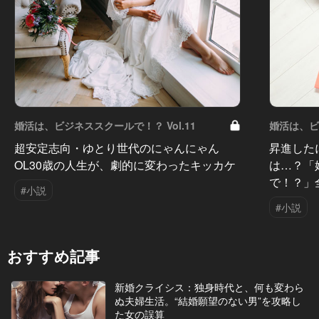
婚活は、ビジネススクールで！？ Vol.11
婚活は、ビジ
超安定志向・ゆとり世代のにゃんにゃん
昇進した
OL30歳の人生が、劇的に変わったキッカケ
は…？「
で！？」
#小説
#小説
おすすめ記事
新婚クライシス：独身時代と、何も変わら
ぬ夫婦生活。“結婚願望のない男”を攻略し
た女の誤算