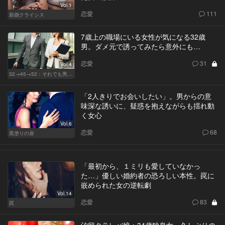
Vol.1
恋愛
111
新婚クライシス
7歳上の職場にいる女性が気になる32歳
男。ダメ元で誘ってみたら意外にも…
恋愛
31
Vol.4
32→45→52：それでも男は完成しない。
「2人きりでお会いしたい」。男からの意
味深な誘いに、疑惑を抱えながらも揺れ動
く女心
Vol.6
恋愛
68
黒塗りの扉
「最初から、１ミリも愛していなかっ
た…」優しい婚約者の恐ろしい本性。罠に
嵌められた女の逆転劇
Vol.14
恋愛
83
罠