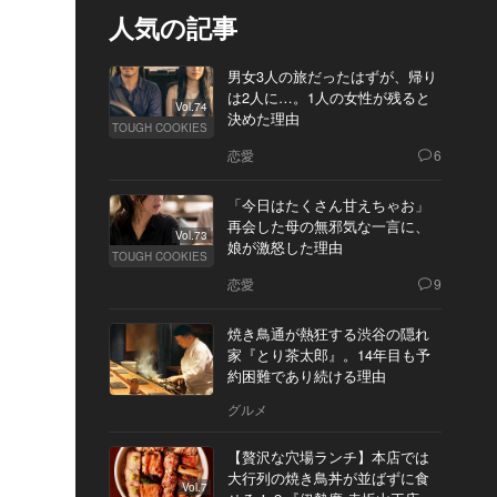
人気の記事
男女3人の旅だったはずが、帰り
は2人に…。1人の女性が残ると
Vol.74
決めた理由
TOUGH COOKIES
恋愛
6
「今日はたくさん甘えちゃお」
再会した母の無邪気な一言に、
Vol.73
娘が激怒した理由
TOUGH COOKIES
恋愛
9
焼き鳥通が熱狂する渋谷の隠れ
家『とり茶太郎』。14年目も予
約困難であり続ける理由
グルメ
【贅沢な穴場ランチ】本店では
大行列の焼き鳥丼が並ばずに食
Vol.7