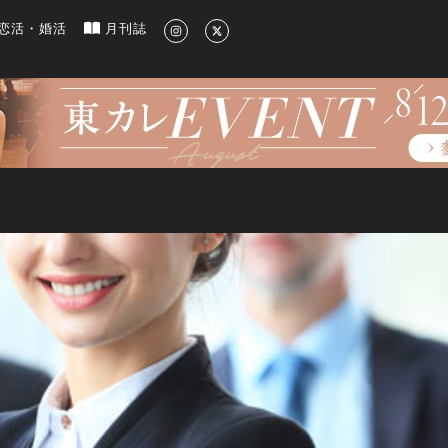
新のグルメ、洗練されたライフスタイル情報
恋活・婚活
月刊誌