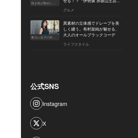
せる！？『伊勢廣 赤坂山王店』
焼き鳥が艶めいてきた
へ
グルメ
異素材の立体感でドレープを美
しく纏う。有村架純が魅せる、
Vol.53
大人のオールブラックコーデ
東カレ女子の作り方
ライフスタイル
公式SNS
Instagram
X