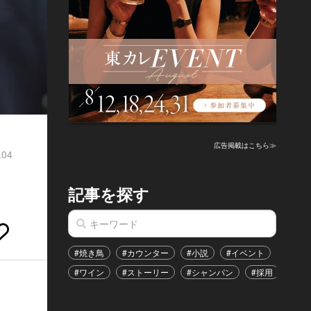
広告掲載はこちら≫
.04
記事を探す
#焼き鳥
#カウンター
#小説
#イベント
#港区
#ワイン
#ストーリー
#シャンパン
#採用
#恋