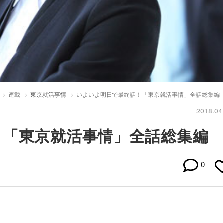
連載
東京就活事情
いよいよ明日で最終話！「東京就活事情」全話総集編
2018.04
！「東京就活事情」全話総集編
0