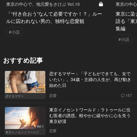
東京の中心で、地元愛をさけぶ Vol.10
東京の中心
「“付き合おう”なんて必要ですか！？」ルー
東京に染
ルに囚われない男の、独特な恋愛観
語る「東
集編
#小説
#小説
おすすめ記事
恋するマザー：「子どもができても、女で
いたい」。34歳・主婦の人生が、再び動き
始めた日
Vol.1
恋愛
157
恋するマザー
東京イノセントワールド：ラトゥールに住
む医者の誘惑。軽やかに緩やかに心を失う
東京砂漠
Vol.1
恋愛
東京イノセントワールド