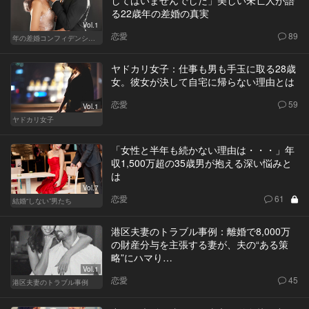
る22歳年の差婚の真実
Vol.1
恋愛
89
年の差婚コンフィデンシャル
ヤドカリ女子：仕事も男も手玉に取る28歳
女。彼女が決して自宅に帰らない理由とは
恋愛
59
Vol.1
ヤドカリ女子
「女性と半年も続かない理由は・・・」年
収1,500万超の35歳男が抱える深い悩みと
は
Vol.7
恋愛
61
結婚“しない”男たち
港区夫妻のトラブル事例：離婚で8,000万
の財産分与を主張する妻が、夫の“ある策
略”にハマり…
Vol.1
恋愛
45
港区夫妻のトラブル事例