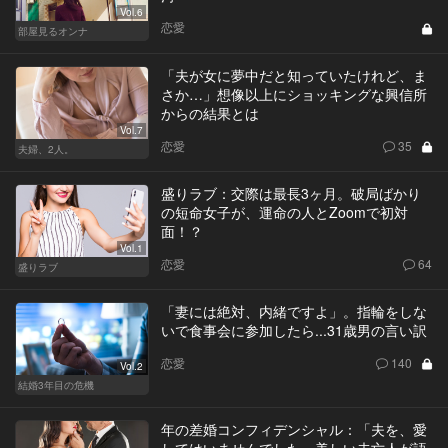
Vol.6
恋愛
部屋見るオンナ
「夫が女に夢中だと知っていたけれど、ま
さか…」想像以上にショッキングな興信所
からの結果とは
Vol.7
恋愛
35
夫婦、2人。
盛りラブ：交際は最長3ヶ月。破局ばかり
の短命女子が、運命の人とZoomで初対
面！？
Vol.1
恋愛
64
盛りラブ
「妻には絶対、内緒ですよ」。指輪をしな
いで食事会に参加したら...31歳男の言い訳
恋愛
140
Vol.2
結婚3年目の危機
年の差婚コンフィデンシャル：「夫を、愛
してはいませんでした」美しい未亡人が語