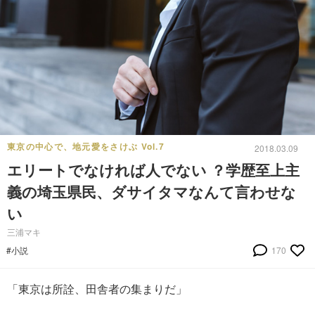
東京の中心で、地元愛をさけぶ Vol.7
2018.03.09
エリートでなければ人でない ？学歴至上主
義の埼玉県民、ダサイタマなんて言わせな
い
三浦マキ
#小説
170
「東京は所詮、田舎者の集まりだ」