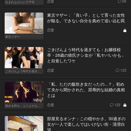
恋愛
56
生まれながらに不平等
東京マザー：「良い子」として育った女性
が陥る。できない自分を責めて追い込む罠
恋愛
Vol.11
東京マザー
ごきげんよう時代を過ぎても：お嬢様校
卒・28歳の彼氏ナシ女が「私ヤバいかも」
と自覚したワケ
Vol.1
恋愛
123
ごきげんよう時代を過ぎても
「私、ただの飯炊き女だったの...？」初め
て夫から聞かされた、屈辱的な結婚の真相
とは
Vol.13
恋愛
122
病める時も、ふくよかなる時も
部屋見るオンナ：この穏やかさ。30過ぎの
女が一人で楽しんではいけない街・清澄白
河