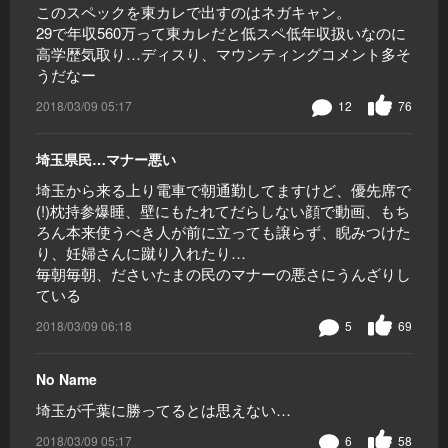
このスペックを東カレで出すのはネガキャン。
29で年収560万って東カレだと低スペ低年収扱いなのに
高学歴気取り…ディスり、マウンティングコメント多そ
うだなー
2018/03/09 05:17
12
76
埼玉県民…マナー悪い
埼玉から来る上り電車で朝通勤してますけど、優先席で
(!)枕持参爆睡、壁にもたれてだらしない顔で動画、もち
ろん本来使うべき人が前に立っても譲らず、睨みつけた
り、妊婦さんに蹴り入れたり…
毎朝毎朝、ださいたまの民のマナーの悪さにうんざりし
ている
2018/03/09 06:18
5
69
No Name
埼玉が千葉に勝ってるとは思えない…
2018/03/09 05:17
6
58