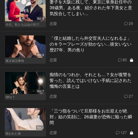
妻子を大阪に残して、東京に単身赴任中の
39歳男。ある夜、紹介された年下美女と意
気投合してしまい…
Vol.5
恋愛
29
今日、私たちはあの街で
「僕と結婚したら外交官夫人になれるよ」
のキラーフレーズが効かない…彼女いない
歴27年、男の焦り
Vol.9
恋愛
85
東京就活事情
痴情のもつれか、それとも…？女が復讐を
誓った、読んではいけない手紙に記された
懺悔の言葉とは
Vol.7
恋愛
27
Who？
「三つ指をついて旦那様をお出迎えが絶
対」姑の笑顔に、26歳妻が恐怖に陥った瞬
間
Vol.2
恋愛
127
呪われた家