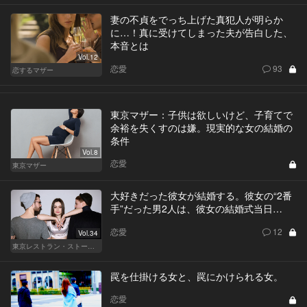
妻の不貞をでっち上げた真犯人が明らか
に…！真に受けてしまった夫が告白した、
本音とは
Vol.12
恋愛
93
恋するマザー
東京マザー：子供は欲しいけど、子育てで
余裕を失くすのは嫌。現実的な女の結婚の
条件
Vol.8
恋愛
東京マザー
大好きだった彼女が結婚する。彼女の“2番
手”だった男2人は、彼女の結婚式当日…
恋愛
12
Vol.34
東京レストラン・ストーリー
罠を仕掛ける女と、罠にかけられる女。
恋愛