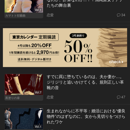
たちの舞台裏
Vol.1
恋愛
34
カマトト狂騒曲
すでに罠に堕ちているのは、夫か妻か…。
ジリジリと追いかけてくる、規則正しい革
靴の音
Vol.7
恋愛
47
黒塗りの扉
生まれながらに不平等：婚活における“優良
物件”のはずなのに、女から見切りをつけら
れたワケ
Vol.1