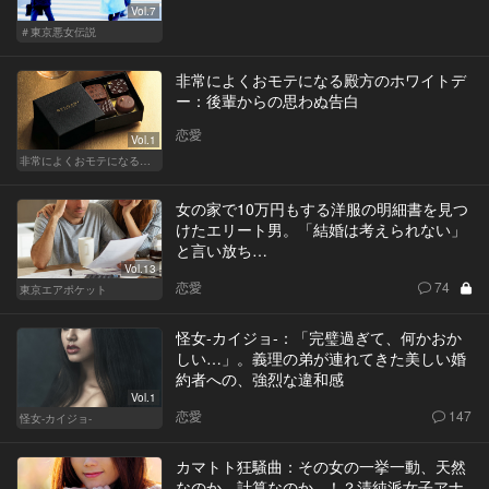
Vol.7
＃東京悪女伝説
非常によくおモテになる殿方のホワイトデ
ー：後輩からの思わぬ告白
恋愛
Vol.1
非常によくおモテになる殿方のホワイトデー
女の家で10万円もする洋服の明細書を見つ
けたエリート男。「結婚は考えられない」
と言い放ち…
Vol.13
恋愛
74
東京エアポケット
怪女-カイジョ-：「完璧過ぎて、何かおか
しい…」。義理の弟が連れてきた美しい婚
約者への、強烈な違和感
Vol.1
恋愛
147
怪女-カイジョ-
カマトト狂騒曲：その女の一挙一動、天然
なのか、計算なのか...！？清純派女子アナ