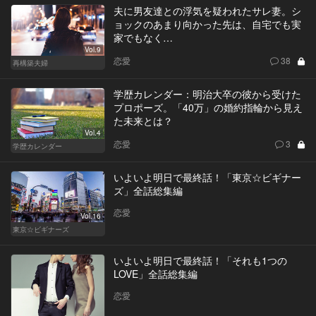
夫に男友達との浮気を疑われたサレ妻。シ
ョックのあまり向かった先は、自宅でも実
家でもなく…
Vol.9
恋愛
38
再構築夫婦
学歴カレンダー：明治大卒の彼から受けた
プロポーズ。「40万」の婚約指輪から見え
た未来とは？
Vol.4
恋愛
3
学歴カレンダー
いよいよ明日で最終話！「東京☆ビギナー
ズ」全話総集編
恋愛
Vol.16
東京☆ビギナーズ
いよいよ明日で最終話！「それも1つの
LOVE」全話総集編
恋愛