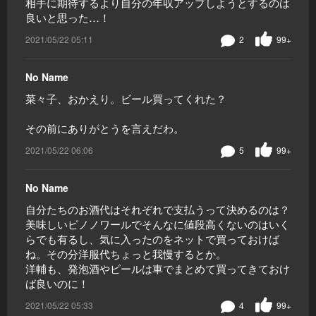
相手に期待するより自分の年収アップしようとするのは
良いと思った…！
2021/05/22 05:11
2
99+
No Name
菜々子、おかえり。ビール買ってくれた？
その前にありがとうを言えだわ。
2021/05/22 06:06
5
99+
No Name
自分たちのお酒代はそれぞれで支払うって決めるのは？
美味しいピノノワールでそんなに値段高くないのはいく
らでも有るし、気に入ったのをネットで買っておけば
ね。その分洋服代ちょっと我慢するとか。
洋輔も、発泡酒やビールは車でまとめて買ってきておけ
ば良いのに！
2021/05/22 05:33
4
99+