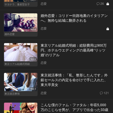
恋愛
26
サヨナラ、量産型女子
婚外恋愛：コリドー街路地裏のイタリアン
へ。無粋な結城に翻弄される
恋愛
Vol.6
婚外恋愛
東京リアル結婚式明細：総額費用は900万
円。ホテルウエディングの最高峰“リッツ
婚”のリアル
Vol.1
恋愛
東京リアル結婚式明細
東京就活事情：「私、整形したんです」外
銀セールスの内定を命がけで手に入れた、
東大卒美女
Vol.1
恋愛
121
東京就活事情
こんな僕のファム・ファタル：年収5,000
万のこじらせ男が、アプリで出会った33歳