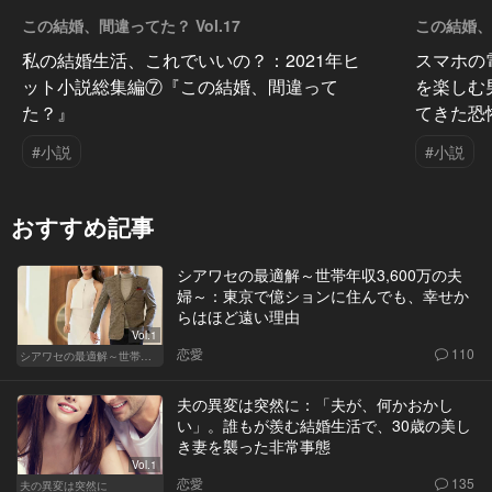
この結婚、間違ってた？ Vol.17
この結婚、間
私の結婚生活、これでいいの？：2021年ヒ
スマホの
ット小説総集編⑦『この結婚、間違って
を楽しむ
た？』
てきた恐
#小説
#小説
おすすめ記事
シアワセの最適解～世帯年収3,600万の夫
婦～：東京で億ションに住んでも、幸せか
らはほど遠い理由
Vol.1
恋愛
110
シアワセの最適解～世帯年収3,600万の夫婦～
夫の異変は突然に：「夫が、何かおかし
い」。誰もが羨む結婚生活で、30歳の美し
き妻を襲った非常事態
Vol.1
恋愛
135
夫の異変は突然に