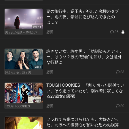
妻の旅行中、逆玉夫が犯した究極のタブ
ー。雨の夜、豪邸に忍び込んできたの
は…？
Vol.54
恋愛
36
男と女の怪談～25歳以下閲覧禁止～
許さない女、許す男：「幼馴染みとディナ
ー」はウソ？彼の“密会”を知り、女は意外
な行動に
Vol.1
恋愛
23
許さない女、許す男
TOUGH COOKIES：「割り切った関係でい
い」そう思っていたが、別れ際に寂しくな
る27歳女の憂鬱
Vol.1
恋愛
20
TOUGH COOKIES
フラれても傷つけられても、大好きだっ
た。元彼への復讐心が招いた思わぬ誤算