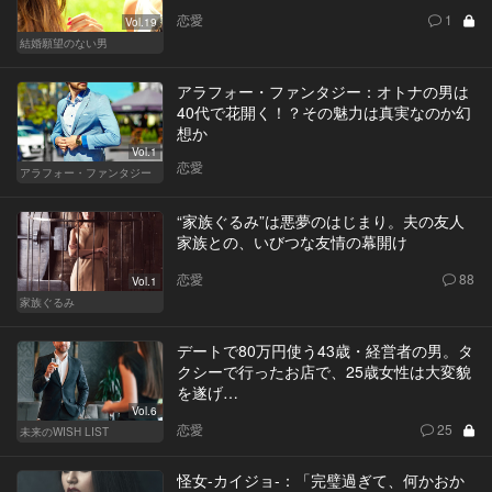
恋愛
1
Vol.19
結婚願望のない男
アラフォー・ファンタジー：オトナの男は
40代で花開く！？その魅力は真実なのか幻
想か
Vol.1
恋愛
アラフォー・ファンタジー
“家族ぐるみ”は悪夢のはじまり。夫の友人
家族との、いびつな友情の幕開け
恋愛
88
Vol.1
家族ぐるみ
デートで80万円使う43歳・経営者の男。タ
クシーで行ったお店で、25歳女性は大変貌
を遂げ…
Vol.6
恋愛
25
未来のWISH LIST
怪女-カイジョ-：「完璧過ぎて、何かおか