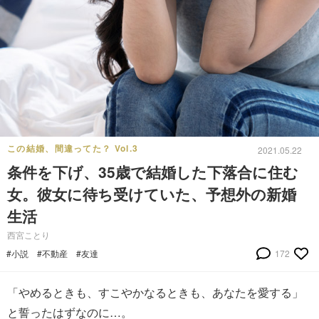
この結婚、間違ってた？ Vol.3
2021.05.22
条件を下げ、35歳で結婚した下落合に住む
女。彼女に待ち受けていた、予想外の新婚
生活
西宮ことり
#小説
#不動産
#友達
172
「やめるときも、すこやかなるときも、あなたを愛する」
と誓ったはずなのに…。