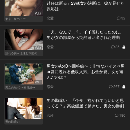
赴任は断る」29歳女の決断に、彼が見せた
反応は…
Vol.1
恋愛
32
東京、桜の下で
「え、なんで…？」イイ感じだったのに、
男が女の部屋から突然追い出された理由
恋愛
35
Vol.5
溺れる男～理性と本能のあいだで～
男女のAorB〜回答編〜：非情なハイスペ男
or愛に溢れる低収入男。お金か愛、女が選
んだのは？
Vol.3
恋愛
267
男女のAorB〜回答編〜
男の勘違い：「今夜、抱かれてもいいと思
ってる？」高級鮨屋で起きた、男女の惨劇
恋愛
180
Vol.1
男の勘違い