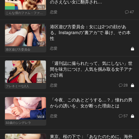
のさえない女に翻弄され…
Vol.1
恋愛
47
こんな僕のファム・ファタル
港区遊び方委員会：女には2つの顔があ
る。Instagramの”裏アカ”で 暴け、その本
性
Vol.2
恋愛
港区遊び方委員会
「週刊誌に撮られたって、気にしない」世
間を味方につけ、人気を掴み取る女子アナ
の計画
Vol.3
恋愛
28
フレネミーな2人
「今夜、このあとどうする…？」憧れの男
からの誘いを、女が断った理由とは
恋愛
57
Vol.8
32歳のシンデレラ
東京、桜の下で：「あなたのために、海外