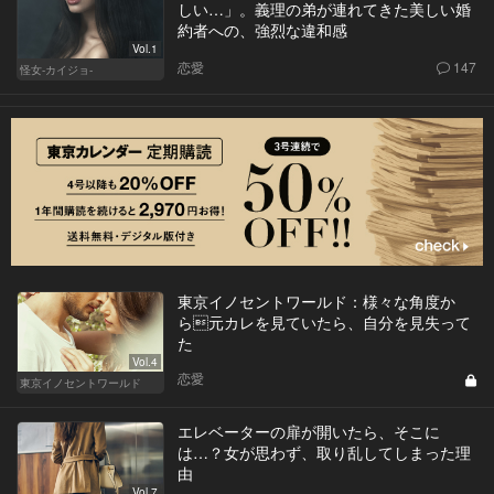
しい…」。義理の弟が連れてきた美しい婚
約者への、強烈な違和感
Vol.1
恋愛
147
怪女-カイジョ-
東京イノセントワールド：様々な角度か
ら元カレを見ていたら、自分を見失って
た
Vol.4
恋愛
東京イノセントワールド
エレベーターの扉が開いたら、そこに
は…？女が思わず、取り乱してしまった理
由
Vol.7