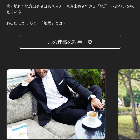
遠く離れた地方出身者はもちろん、東京出身者でさえ「地元」への想いを抱
えている。
あなたにとっての、「地元」とは？
この連載の記事一覧