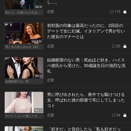
し…。
Vol.9
恋愛
115
私たち、出逢わなければよかった
初対面の印象は最高だったのに、2回目の
デートで女に幻滅。イタリアンで男が引い
た彼女のマナーとは
Vol.220
恋愛
25
男と女の答えあわせ【A】
結婚願望のない男：死ぬほど好き。ハイス
ペ彼氏から受けた、30歳誕生日の強烈な洗
礼
Vol.1
恋愛
結婚願望のない男
男に呼び出されたら、夜中でも駆けつける
女。呼ばれた彼の部屋で耳にしてしまった
コト
Vol.7
恋愛
34
ヤバイくらいに愛してる
「好きだ」と告白したら「私も好きだっ