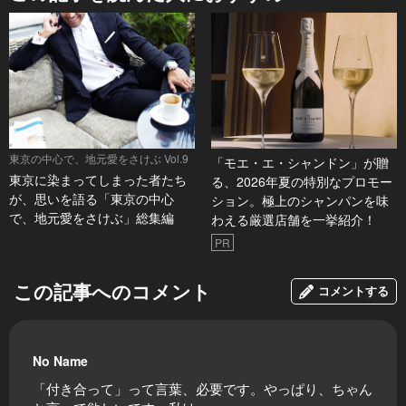
東京の中心で、地元愛をさけぶ Vol.9
「モエ・エ・シャンドン」が贈
東京に染まってしまった者たち
る、2026年夏の特別なプロモー
が、思いを語る「東京の中心
ション。極上のシャンパンを味
で、地元愛をさけぶ」総集編
わえる厳選店舗を一挙紹介！
PR
この記事へのコメント
コメントする
No Name
「付き合って」って言葉、必要です。やっぱり、ちゃん