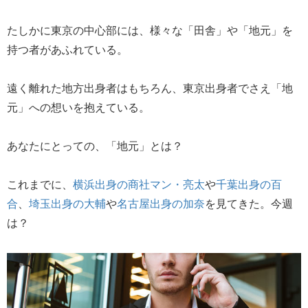
たしかに東京の中心部には、様々な「田舎」や「地元」を
持つ者があふれている。
遠く離れた地方出身者はもちろん、東京出身者でさえ「地
元」への想いを抱えている。
あなたにとっての、「地元」とは？
これまでに、
横浜出身の商社マン・亮太
や
千葉出身の百
合
、
埼玉出身の大輔
や
名古屋出身の加奈
を見てきた。今週
は？