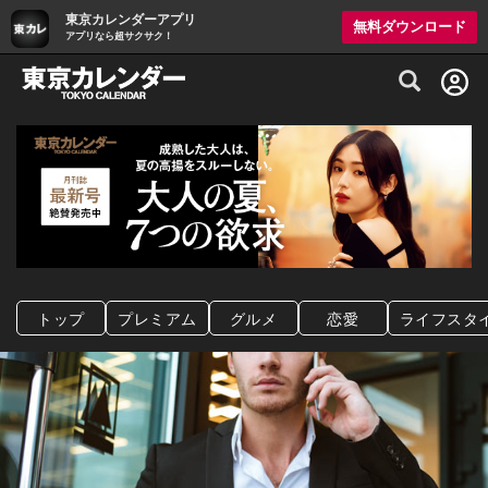
東京カレンダーアプリ
無料ダウンロード
アプリなら超サクサク！
グルメ情報・プレミアムレストラン予約サイト
トップ
プレミアム
グルメ
恋愛
ライフスタ