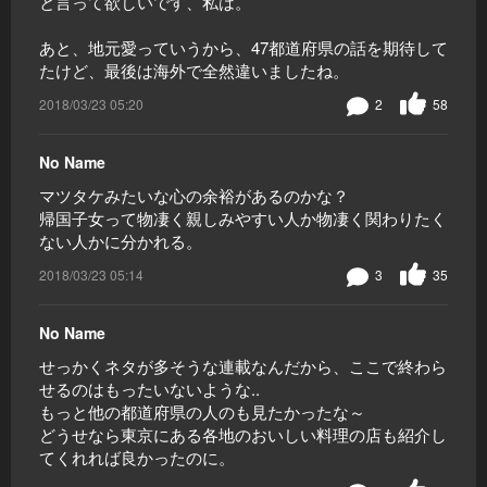
と言って欲しいです、私は。
あと、地元愛っていうから、47都道府県の話を期待して
たけど、最後は海外で全然違いましたね。
2018/03/23 05:20
2
58
No Name
マツタケみたいな心の余裕があるのかな？
帰国子女って物凄く親しみやすい人か物凄く関わりたく
ない人かに分かれる。
2018/03/23 05:14
3
35
No Name
せっかくネタが多そうな連載なんだから、ここで終わら
せるのはもったいないような..
もっと他の都道府県の人のも見たかったな～
どうせなら東京にある各地のおいしい料理の店も紹介し
てくれれば良かったのに。