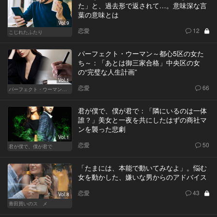
た」と、過去形で返されて…。意味深な言
葉の意味とは
Vol.9
恋愛
12
こじれたふたり
パーフェクト・ウーマン～都心5区の女た
ち～：「あとは御三家合格」中央区の女
の“完璧な人生計画”
Vol.1
恋愛
66
パーフェクト・ウーマン～都心5区の女たち～
君が僕で、僕が君で：「隣にいるのは一体
誰？」美女と一夜を共にしたはずの商社マ
ンを襲った悲劇
Vol.1
恋愛
50
君が僕で、僕が君で
「たまには、本能で動いてみなよ」。悩む
女を動かした、嫌いな男からのアドバイス
恋愛
43
Vol.8
青田買いのスゝメ