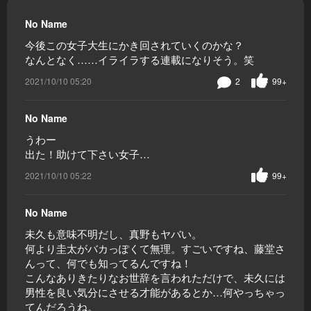
No Name
今後この女子大生にかき回されていくのかな？
なんとなく……イライラする連載になりそう。笑
2021/10/10 05:20
2
99+
No Name
うわー
出た！助けて下さい女子…
2021/10/10 05:22
99+
No Name
未久も意味不明だし、真野もヤバい。
何より圭太がバカっぽくて無理。すごいですね、藤堂さ
んって、何でも知ってるんですね！
こんなありきたりなお世辞を言われただけで、未久には
男性を良い気分にさせる才能があるとか…何やっちゃっ
てんだろうね。