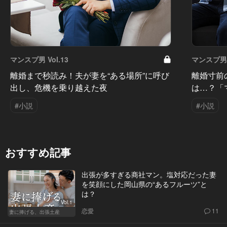
マンスプ男 Vol.13
マンスプ男 V
離婚まで秒読み！夫が妻を“ある場所”に呼び
離婚寸前
出し、危機を乗り越えた夜
は…？「
#小説
#小説
おすすめ記事
出張が多すぎる商社マン。塩対応だった妻
を笑顔にした岡山県の“あるフルーツ”と
は？
Vol.1
恋愛
11
妻に捧げる、出張土産