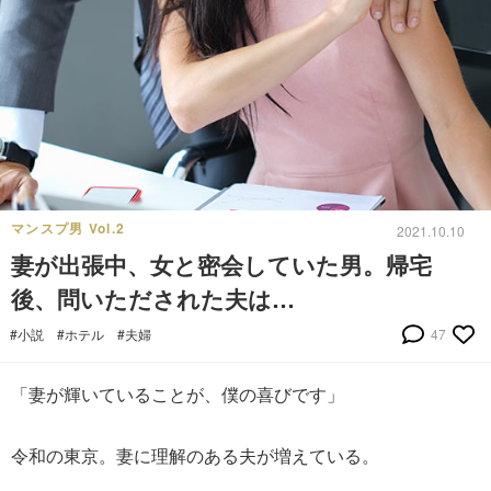
マンスプ男 Vol.2
2021.10.10
妻が出張中、女と密会していた男。帰宅
後、問いただされた夫は…
#小説
#ホテル
#夫婦
47
「妻が輝いていることが、僕の喜びです」
令和の東京。妻に理解のある夫が増えている。