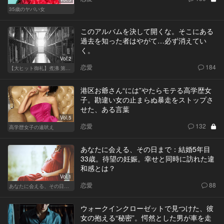
35歳のヤバい女
このアルバムを決して開くな。そこにある
過去を知った者はやがて…必ず消えてい
く。
Vol.2
恋愛
184
【大ヒット御礼】煮沸 第二章
港区お爺さん“には”やたらモテる高学歴女
子。勘違い女の止まらぬ暴走をストップさ
せた、ある言葉
Vol.5
恋愛
132
高学歴女子の遠吠え
あなたに会える、その日まで：結婚5年目
33歳。待望の妊娠。幸せと同時に訪れた違
和感とは？
Vol.1
恋愛
88
あなたに会える、その日まで
ウォークインクローゼットで見つけた、彼
女の抱える“秘密”。愕然とした男が車を走