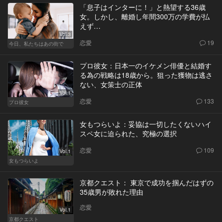
「息子はインターに！」と熱望する36歳
女。しかし、離婚し年間300万の学費が払
えず…
Vol.3
恋愛
19
今日、私たちはあの街で
プロ彼女：日本一のイケメン俳優と結婚す
る為の戦略は18歳から。狙った獲物は逃さ
ない、女策士の正体
Vol.1
恋愛
133
プロ彼女
女もつらいよ：妥協は一切したくないハイ
スペ女に迫られた、究極の選択
恋愛
109
Vol.1
女もつらいよ
京都クエスト： 東京で成功を掴んだはずの
35歳男が敗れた理由
恋愛
Vol.1
京都クエスト