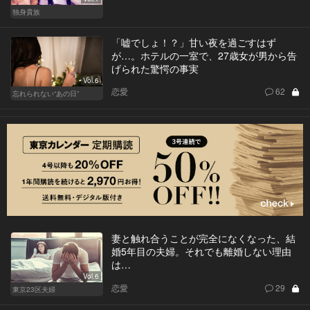
独身貴族
「嘘でしょ！？」甘い夜を過ごすはず
が…。ホテルの一室で、27歳女が男から告
げられた驚愕の事実
Vol.6
恋愛
62
忘れられない“あの日”
妻と触れ合うことが完全になくなった、結
婚5年目の夫婦。それでも離婚しない理由
は…
Vol.6
恋愛
29
東京23区夫婦