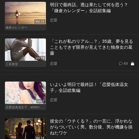
明日で最終話。透は果たして何を思う？
「鎌倉カレンダー」全話総集編
恋愛
Vol.10
鎌倉カレンダー
「これが私のリアル…？」35歳、夢を見る
こともできず限界が見えてきた独身女の葛
藤
Vol.13
恋愛
49
三茶食堂
いよいよ明日で最終話！「恋愛低体温女
子」全話総集編
恋愛
Vol.7
恋愛低体温女子 written by 内埜さくら
彼女の「ウチくる？」の一言に、浮かれな
がらついていく男。数分後、男が機嫌を損
ねたワケ
Vol.14