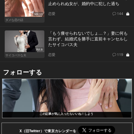
止められぬ女が、婚約中に犯した過ち
恋愛
144
Vol.11
ダメな恋の話
「もう痩せられないでしょ…？」妻に何も
言わず、結婚式を勝手に直前キャンセルし
たサイコパス夫
Vol.6
恋愛
119
サイコパスな夫
フォローする
この記事が気に入ったらいいね！しよう
X（旧Twitter）で東京カレンダーを