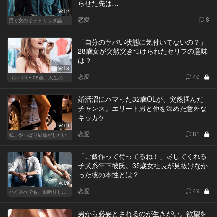
らせた先は…
Vol.2
恋愛
8
男と女のポテトサラダ論
「自分のヤバい状態に気付いてないの？」
28歳女が突然突きつけられたセリフの意味
は？
Vol.8
恋愛
40
コンパス〜28歳、人生の羅針盤〜
婚活沼にハマった32歳OLが、突然掴んだ
チャンス。エリート男と仲を深めた意外な
キッカケ
Vol.9
恋愛
81
私、やっぱり結婚がしたい
「ご飯作って待ってるね！」尽してくれる
子犬系年下彼氏。35歳女社長が見抜けなか
った彼の本性とは？
Vol.9
恋愛
49
ハイスぺでも、お断りします！
男から必要とされるのが生きがい。欲望を