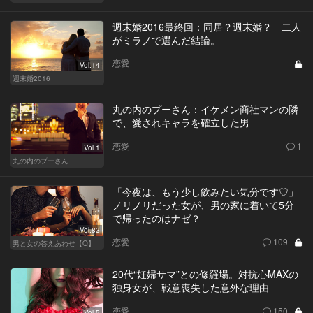
週末婚2016最終回：同居？週末婚？ 二人
がミラノで選んだ結論。
恋愛
Vol.14
週末婚2016
丸の内のプーさん：イケメン商社マンの隣
で、愛されキャラを確立した男
恋愛
1
Vol.1
丸の内のプーさん
「今夜は、もう少し飲みたい気分です♡」
ノリノリだった女が、男の家に着いて5分
で帰ったのはナゼ？
Vol.83
恋愛
109
男と女の答えあわせ【Q】
20代“妊婦サマ”との修羅場。対抗心MAXの
独身女が、戦意喪失した意外な理由
恋愛
150
Vol.5