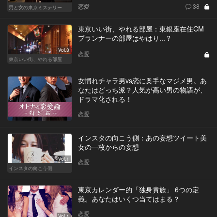
恋愛
38
男と女の東京ミステリー
東京いい街、やれる部屋：東銀座在住CM
プランナーの部屋はやはり...？
Vol.3
恋愛
東京いい街、やれる部屋
女慣れチャラ男vs恋に奥手なマジメ男。あ
なたはどっち派？人気が高い男の物語が、
ドラマ化される！
恋愛
インスタの向こう側：あの妄想ツイート美
女の一枚からの妄想
Vol.1
恋愛
インスタの向こう側
東京カレンダー的「独身貴族」 6つの定
義。あなたはいくつ当てはまる？
恋愛
Vol.1