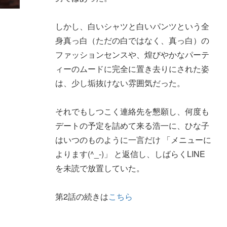
しかし、白いシャツと白いパンツという全
身真っ白（ただの白ではなく、真っ白）の
ファッションセンスや、煌びやかなパーテ
ィーのムードに完全に置き去りにされた姿
は、少し垢抜けない雰囲気だった。
それでもしつこく連絡先を懇願し、何度も
デートの予定を詰めて来る浩一に、ひな子
はいつのものように一言だけ 「メニューに
よります(^_-)」 と返信し、しばらくLINE
を未読で放置していた。
第2話の続きは
こちら