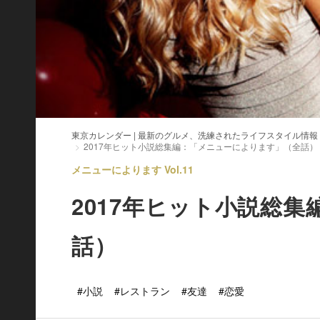
東京カレンダー | 最新のグルメ、洗練されたライフスタイル情報
2017年ヒット小説総集編：「メニューによります」（全話）
メニューによります Vol.11
2017年ヒット小説総
話）
#小説
#レストラン
#友達
#恋愛