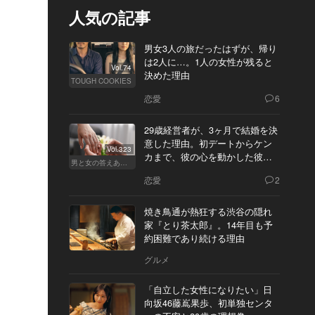
人気の記事
男女3人の旅だったはずが、帰り
は2人に…。1人の女性が残ると
Vol.74
決めた理由
TOUGH COOKIES
恋愛
6
29歳経営者が、3ヶ月で結婚を決
意した理由。初デートからケン
Vol.323
カまで、彼の心を動かした彼女
男と女の答えあわせ【Q】
の態度とは
恋愛
2
焼き鳥通が熱狂する渋谷の隠れ
家『とり茶太郎』。14年目も予
約困難であり続ける理由
グルメ
「自立した女性になりたい」日
向坂46藤嶌果歩、初単独センタ