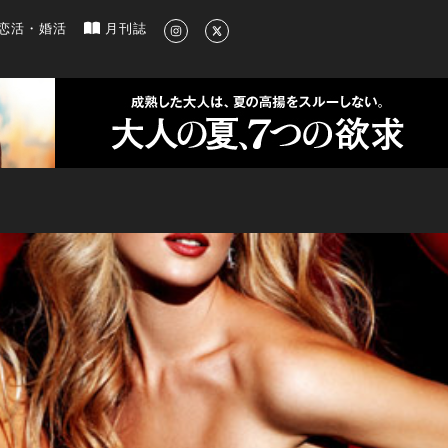
新のグルメ、洗練されたライフスタイル情報
恋活・婚活
月刊誌