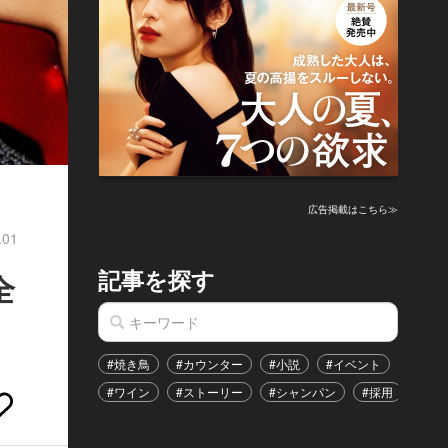
広告掲載はこちら≫
.01
記事を探す
全
#焼き鳥
#カウンター
#小説
#イベント
#港区
#ワイン
#ストーリー
#シャンパン
#採用
#恋