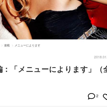
連載
メニューによります
2018.01
集編：「メニューによります」（
2