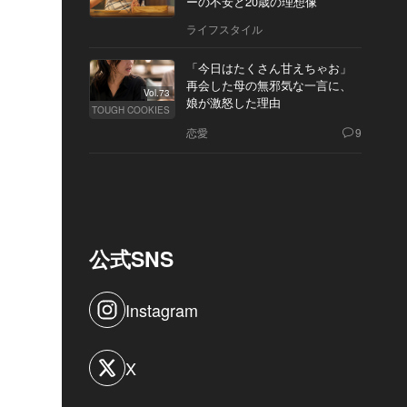
ーの不安と20歳の理想像
ライフスタイル
「今日はたくさん甘えちゃお」
再会した母の無邪気な一言に、
Vol.73
娘が激怒した理由
TOUGH COOKIES
恋愛
9
公式SNS
Instagram
X