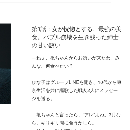
第3話：女が恍惚とする、最強の美
食。バブル崩壊を生き残った紳士
の甘い誘い
―ねぇ、亀ちゃんからお誘いが来たわ。み
んな、何食べたい？
ひな子はグループLINEを開き、10代から東
京生活を共に謳歌した戦友2人にメッセー
ジを送る。
―亀ちゃんと言ったら、“アレ”よね。3月な
ら、ギリギリ間に合うかしら。