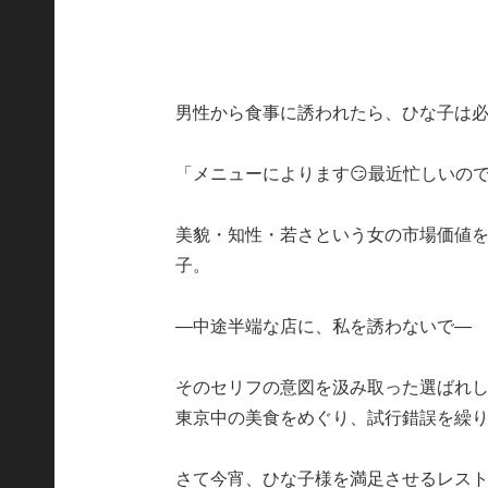
男性から食事に誘われたら、ひな子は
「メニューによります😏最近忙しいので...
美貌・知性・若さという女の市場価値を
子。
―中途半端な店に、私を誘わないで―
そのセリフの意図を汲み取った選ばれ
東京中の美食をめぐり、試行錯誤を繰
さて今宵、ひな子様を満足させるレス