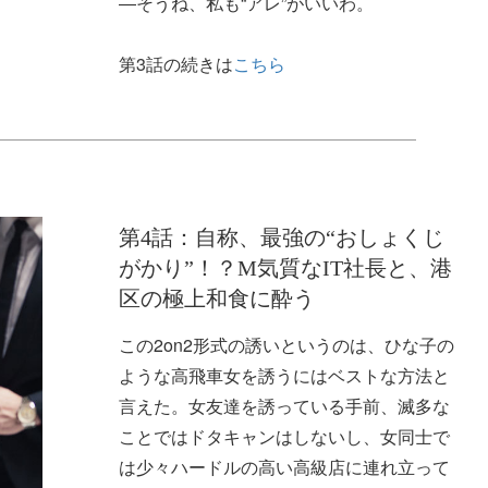
―そうね、私も“アレ”がいいわ。
第3話の続きは
こちら
第4話：自称、最強の“おしょくじ
がかり”！？M気質なIT社長と、港
区の極上和食に酔う
この2on2形式の誘いというのは、ひな子の
ような高飛車女を誘うにはベストな方法と
言えた。女友達を誘っている手前、滅多な
ことではドタキャンはしないし、女同士で
は少々ハードルの高い高級店に連れ立って