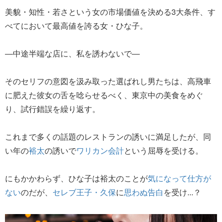
美貌・知性・若さという女の市場価値を決める3大条件、す
べてにおいて最高値を誇る女・ひな子。
―中途半端な店に、私を誘わないで―
そのセリフの意図を汲み取った選ばれし男たちは、高飛車
に肥えた彼女の舌を唸らせるべく、東京中の美食をめぐ
り、試行錯誤を繰り返す。
これまで多くの話題のレストランの誘いに満足したが、同
い年の
裕太
の誘いで
ワリカン会計
という屈辱を受ける。
にもかかわらず、ひな子は裕太のことが
気になって仕方が
ない
のだが、
セレブ王子・久保
に
思わぬ告白
を受け...？