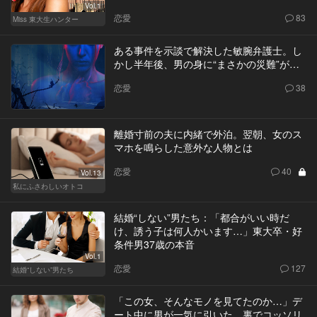
Vol.1
恋愛
83
Miss 東大生ハンター
ある事件を示談で解決した敏腕弁護士。し
かし半年後、男の身に“まさかの災難”が…
恋愛
38
離婚寸前の夫に内緒で外泊。翌朝、女のス
マホを鳴らした意外な人物とは
恋愛
40
Vol.13
私にふさわしいオトコ
結婚“しない”男たち：「都合がいい時だ
け、誘う子は何人かいます…」東大卒・好
条件男37歳の本音
Vol.1
恋愛
127
結婚“しない”男たち
「この女、そんなモノを見てたのか…」デ
ート中に男が一気に引いた、裏でコッソリ