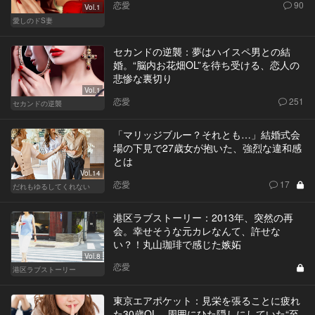
恋愛
90
Vol.1
愛しのドS妻
セカンドの逆襲：夢はハイスペ男との結
婚。“脳内お花畑OL”を待ち受ける、恋人の
悲惨な裏切り
Vol.1
恋愛
251
セカンドの逆襲
「マリッジブルー？それとも…」結婚式会
場の下見で27歳女が抱いた、強烈な違和感
とは
Vol.14
恋愛
17
だれもゆるしてくれない
港区ラブストーリー：2013年、突然の再
会。幸せそうな元カレなんて、許せな
い？！丸山珈琲で感じた嫉妬
Vol.8
恋愛
港区ラブストーリー
東京エアポケット：見栄を張ることに疲れ
た30歳OL。周囲にひた隠しにしていた“至