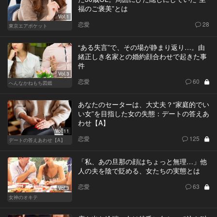
福のご褒美”とは
Vol.1
恋愛
28
東京エアポケット
“ある失言”で、その場が静まり返り…。由
緒正しき名家との婚約顔合わせで起きた事
件
Vol.3
恋愛
60
へんなかねもち図鑑
あなたのセーターは、大丈夫？“家庭的でい
い女”を目指した女の失態：デートの答えあ
わせ【A】
Vol.11
恋愛
125
デートの答えあわせ【A】
「私、あの旦那の顔はちょっと無理…」他
人の夫を陰で貶める、女たちの実態とは
恋愛
63
Vol.3
女神のオキテ