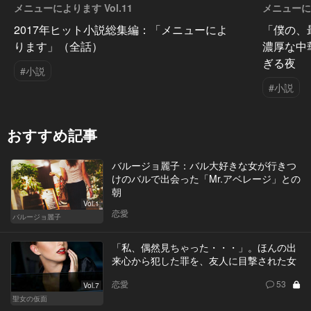
メニューによります Vol.11
メニューによ
2017年ヒット小説総集編：「メニューによ
「僕の、
ります」（全話）
濃厚な中
ぎる夜
#小説
#小説
おすすめ記事
バルージョ麗子：バル大好きな女が行きつ
けのバルで出会った「Mr.アベレージ」との
朝
Vol.1
恋愛
バルージョ麗子
「私、偶然見ちゃった・・・」。ほんの出
来心から犯した罪を、友人に目撃された女
恋愛
53
Vol.7
聖女の仮面