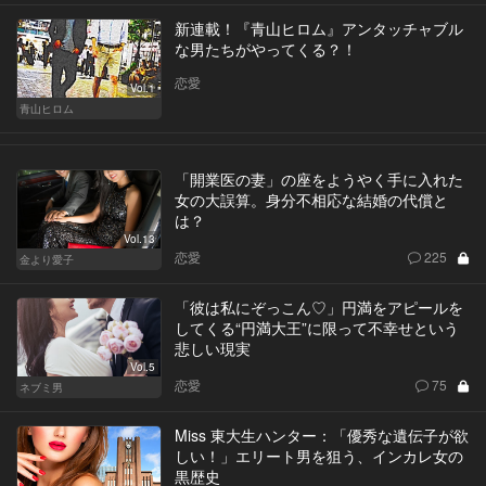
新連載！『青山ヒロム』アンタッチャブル
な男たちがやってくる？！
恋愛
Vol.1
青山ヒロム
「開業医の妻」の座をようやく手に入れた
女の大誤算。身分不相応な結婚の代償と
は？
Vol.13
恋愛
225
金より愛子
「彼は私にぞっこん♡」円満をアピールを
してくる“円満大王”に限って不幸せという
悲しい現実
Vol.5
恋愛
75
ネブミ男
Miss 東大生ハンター：「優秀な遺伝子が欲
しい！」エリート男を狙う、インカレ女の
黒歴史