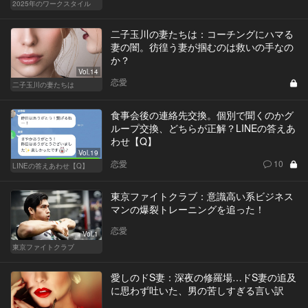
2025年のワークスタイル
二子玉川の妻たちは：コーチングにハマる
妻の闇。彷徨う妻が掴むのは救いの手なの
か？
Vol.14
恋愛
二子玉川の妻たちは
食事会後の連絡先交換。個別で聞くのかグ
ループ交換、どちらが正解？LINEの答えあ
わせ【Q】
Vol.19
恋愛
10
LINEの答えあわせ【Q】
東京ファイトクラブ：意識高い系ビジネス
マンの爆裂トレーニングを追った！
恋愛
Vol.1
東京ファイトクラブ
愛しのドS妻：深夜の修羅場…ドS妻の追及
に思わず吐いた、男の苦しすぎる言い訳