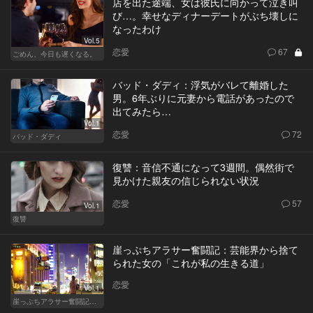
店を出た途端、女は彼氏に向かって泣き叫
び…。幸せなディナーデートがぶち壊しに
なったわけ
Vol.5
恋愛
67
ごめん、今日も遅くなる。
バッド・ダディ：浮気がバレて離婚した
男。6年ぶりに元妻から電話があったので
出てみたら…
Vol.1
恋愛
72
バッド・ダディ
復讐：音信不通になって3週間。偶然街で
見かけた親友の信じられない状況
恋愛
57
Vol.1
復讐
崖っぷちアラサー奮闘記：芸能界から捨て
られた女の「これが私の生きる道」
恋愛
Vol.1
崖っぷちアラサー奮闘記 written by 内埜さくら