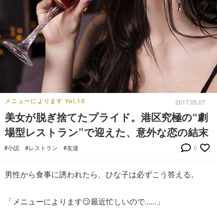
メニューによります Vol.10
2017.05.07
美女が脱ぎ捨てたプライド。港区究極の“劇
場型レストラン”で迎えた、意外な恋の結末
#小説
#レストラン
#友達
0
男性から食事に誘われたら、ひな子は必ずこう答える。
「メニューによります😏最近忙しいので......」