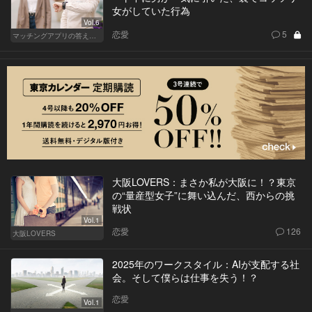
女がしていた行為
Vol.6
恋愛
5
マッチングアプリの答えあわせ【A】
大阪LOVERS：まさか私が大阪に！？東京
の“量産型女子”に舞い込んだ、西からの挑
戦状
Vol.1
恋愛
126
大阪LOVERS
2025年のワークスタイル：AIが支配する社
会。そして僕らは仕事を失う！？
恋愛
Vol.1