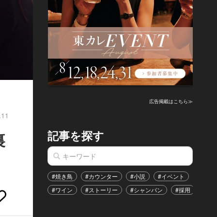
広告掲載はこちら≫
.11
記事を探す
裏
#焼き鳥
#カウンター
#小説
#イベント
#港区
#ワイン
#ストーリー
#シャンパン
#採用
#恋