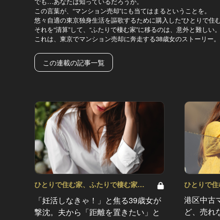
でも…あなたは知っているだろうか。
この言葉が、“マンション売却”にも当てはまるということを。
悠々自適の東京独身生活を謳歌するために購入した“ひとりで住む
それを“清算”して、“ふたりで棲む家”に移るのは、意外と難しい
これは、東京でマンション売却に奔走する38歳女のストーリー。
この連載の記事一覧
ひとりで住む
ひとりで住む家、ふたりで棲む家
Vol.16
港区中古
「妊活しなきゃ！」と焦る39歳女が
ど、売れ
撃沈。夫から「距離を置きたい」と