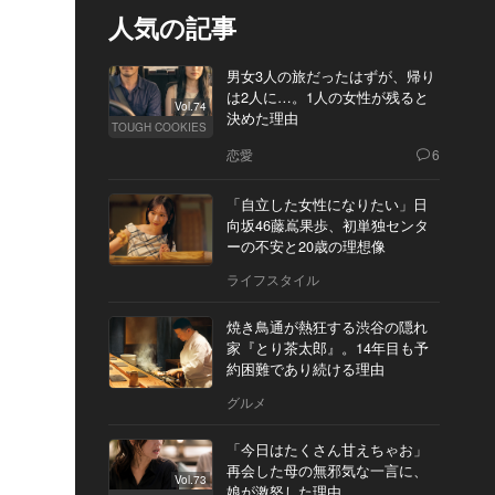
人気の記事
男女3人の旅だったはずが、帰り
は2人に…。1人の女性が残ると
Vol.74
決めた理由
TOUGH COOKIES
恋愛
6
「自立した女性になりたい」日
向坂46藤嶌果歩、初単独センタ
ーの不安と20歳の理想像
ライフスタイル
焼き鳥通が熱狂する渋谷の隠れ
家『とり茶太郎』。14年目も予
約困難であり続ける理由
グルメ
「今日はたくさん甘えちゃお」
再会した母の無邪気な一言に、
Vol.73
娘が激怒した理由