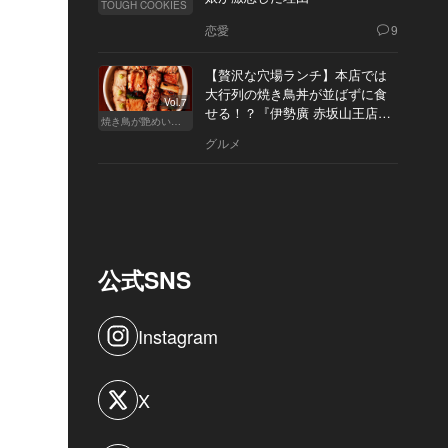
TOUGH COOKIES
恋愛
9
【贅沢な穴場ランチ】本店では
大行列の焼き鳥丼が並ばずに食
Vol.7
せる！？『伊勢廣 赤坂山王店』
焼き鳥が艶めいてきた
へ
グルメ
公式SNS
Instagram
X