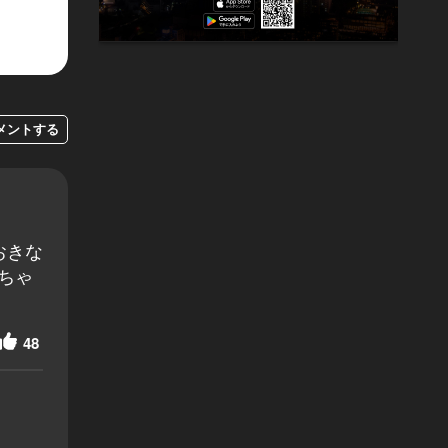
メントする
おきな
ちゃ
48
。