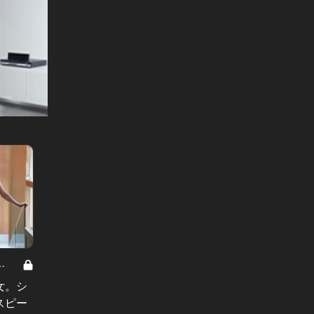
ひとりで住む家、ふたりで棲む家
ひとり
Vol.13
Vol.12
女。シ
「前から思ってたけど、君って
「未練
スピー
さ…」いつも温厚な夫が、妻に不満
から、