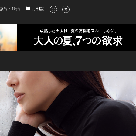
新のグルメ、洗練されたライフスタイル情報
恋活・婚活
月刊誌