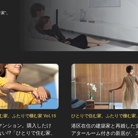
家”。
。
家、ふたりで棲む家 Vol.15
ひとりで住む家、ふたりで棲む家
Vol.14
マンション。購入したけ
港区在住の建築家と再婚した
ない!?「ひとりで住む家、
アタールーム付きの新居が、