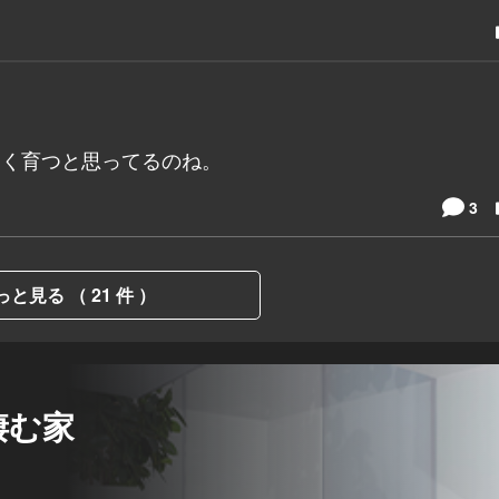
題なく育つと思ってるのね。
3
っと見る （ 21 件 ）
棲む家