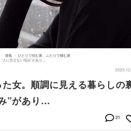
連載
ひとりで住む家、ふたりで棲む家
“人に言えない悩み”があり…
2023.12
った女。順調に見える暮らしの
み”があり…
21