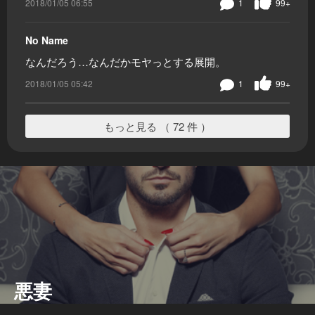
2018/01/05 06:55
1
99+
No Name
なんだろう…なんだかモヤっとする展開。
2018/01/05 05:42
1
99+
もっと見る （ 72 件 ）
悪妻