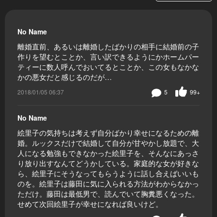
No Name
離婚直前、あるいは離婚したばかりの相手に結婚前の子
作りを望むとことか、言い訳できるようにかホームパー
ティーに数人呼んでおいてるとことか、この女もなかな
かの悪女だと感じるのだが…
2018/01/05 06:37
5
99+
No Name
絵里子の気持ちは考えず自分ばかり幸せになるための離
婚。ルックスだけで結婚して自分が甘やかし放題で、大
人になる勉強もできなかった絵里子を、そんなにあっさ
り放り出すなんてどうかしている。家庭的な女が好きな
ら、絵里子にそうなってもらうように話し合えばいいも
のを。絵里子は藤田に気に入られる方法がわからなかっ
ただけ。藤田は最低男で、読んでいて胸糞悪くなった。
せめて次回絵里子が幸せになれば良いけど。