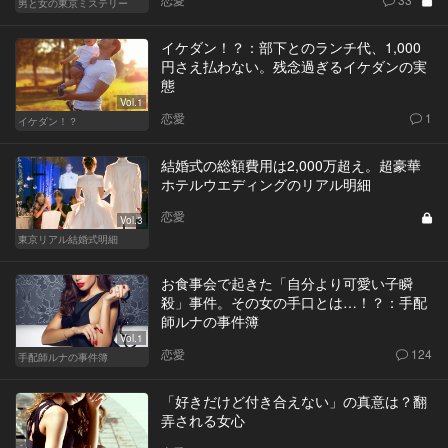
男と女の東京ミステリー
イケダン！？：部下とのランチ代、1,000
円さえ払わない。残念過ぎるイケダンの実
態
Vol.1
恋愛
1
イケダン！？
結婚式の総額費用は2,000万超え。超豪華
ホテルウエディングのリアル明細
恋愛
Vol.3
東京リアル結婚式明細
お食事会で起きた「自分より可愛い子瞬
殺」事件。その女の手口とは…！？：手配
師ルナの事件簿
Vol.1
恋愛
124
手配師ルナの事件簿
「好きだけど付き合えない」の真意は？翻
弄される女心