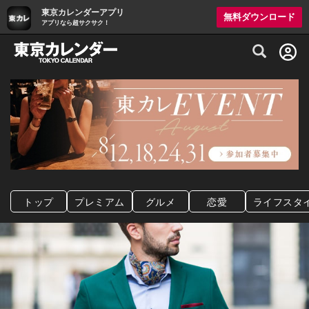
東京カレンダーアプリ
無料ダウンロード
アプリなら超サクサク！
グルメ情報・プレミアムレストラン予約サイト
トップ
プレミアム
グルメ
恋愛
ライフスタ