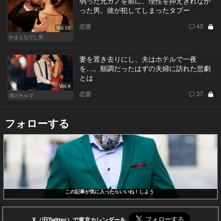
弱った元カノを前に、理性を抑えきれなか
った男。彼が犯してしまったタブー
恋愛
43
Vol.10
やまとなでし男
妻を置き去りにし、夫はホテルで一夜
を…。順調だったはずの夫婦に訪れた悲劇
とは
Vol.4
恋愛
37
僕のカルマ
フォローする
この記事が気に入ったらいいね！しよう
X（旧Twitter）で東京カレンダーを