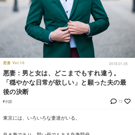
悪妻 Vol.10
2018.01.05
悪妻：男と女は、どこまでもすれ違う。
「穏やかな日常が欲しい」と願った夫の最
後の決断
#小説
72
東京には、いろいろな妻達がいる。
良き妻であり、賢い母でもある良妻賢母。