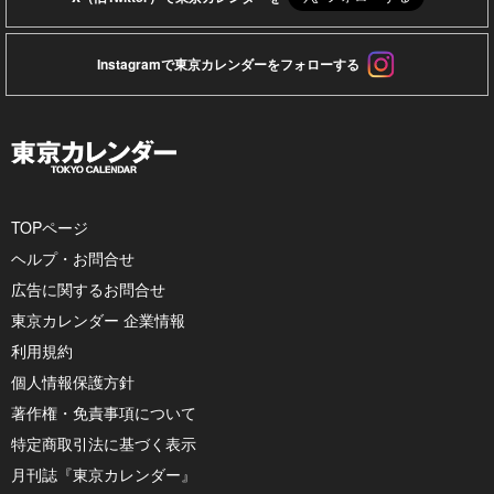
Instagramで東京カレンダーをフォローする
TOPページ
ヘルプ・お問合せ
広告に関するお問合せ
東京カレンダー 企業情報
利用規約
個人情報保護方針
著作権・免責事項について
特定商取引法に基づく表示
月刊誌『東京カレンダー』