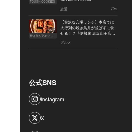
TOUGH COOKIES
恋愛
9
【贅沢な穴場ランチ】本店では
大行列の焼き鳥丼が並ばずに食
Vol.7
せる！？『伊勢廣 赤坂山王店』
焼き鳥が艶めいてきた
へ
グルメ
公式SNS
Instagram
X