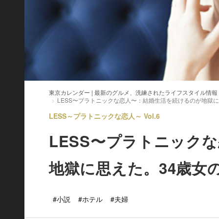
東京カレンダー | 最新のグルメ、洗練されたライフスタイル情報
LESS〜プラトニックな恋人〜：結婚生活を続けるのが地獄に
LESS～プラトニックな恋人～ Vol.6
LESS〜プラトニック
地獄に思えた。34歳女
#小説
#ホテル
#夫婦