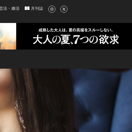
新のグルメ、洗練されたライフスタイル情報
恋活・婚活
月刊誌