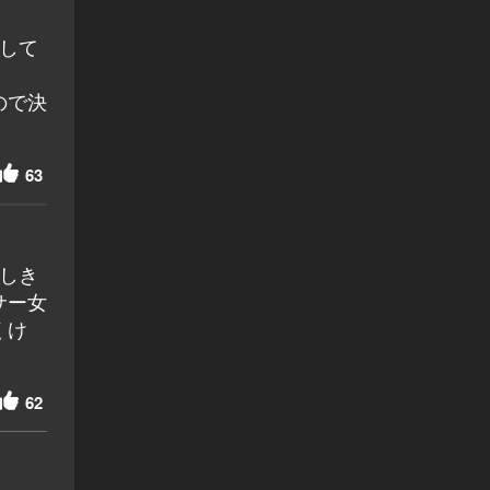
して
ので決
63
しき
サー女
くけ
62