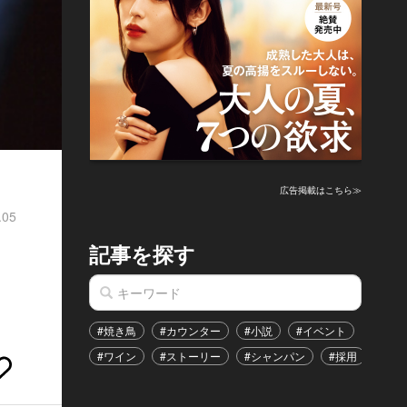
広告掲載はこちら≫
.05
記事を探す
#焼き鳥
#カウンター
#小説
#イベント
#港区
#ワイン
#ストーリー
#シャンパン
#採用
#恋