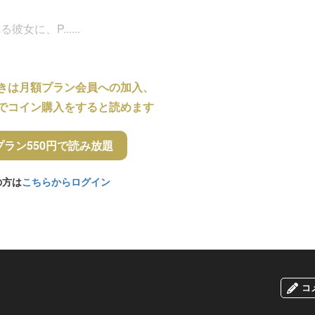
に、P......
きは月額プラン会員への加入、
でコイン購入をすると読めます
プラン550円で読み放題
の方は
こちらからログイン
コ