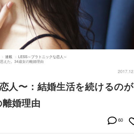
連載
LESS～プラトニックな恋人～
思えた。34歳女の離婚理由
2017.12
な恋人〜：結婚生活を続けるのが
の離婚理由
60