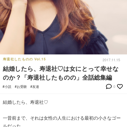
寿退社したものの Vol.15
2017.11.15
結婚したら、寿退社♡は女にとって幸せな
のか？「寿退社したものの」全話総集編
#小説
#お受験
#友達
0
結婚したら、寿退社♡
一昔前まで、それは女性の人生における最初の小さなゴー
ルだった。