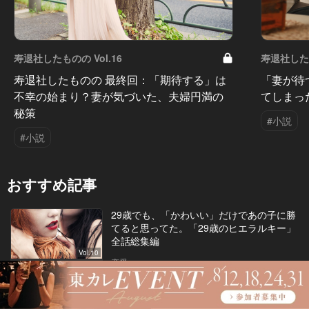
寿退社したものの Vol.16
寿退社したも
寿退社したものの 最終回：「期待する」は
「妻が待
不幸の始まり？妻が気づいた、夫婦円満の
てしまっ
秘策
#小説
#小説
おすすめ記事
29歳でも、「かわいい」だけであの子に勝
てると思ってた。「29歳のヒエラルキー」
全話総集編
Vol.10
恋愛
29歳のヒエラルキー
「私、あの旦那の顔はちょっと無理…」他