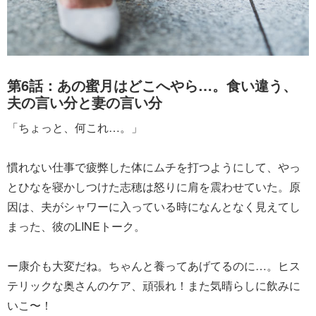
第6話：あの蜜月はどこへやら…。食い違う、
夫の言い分と妻の言い分
「ちょっと、何これ…。」
慣れない仕事で疲弊した体にムチを打つようにして、やっ
とひなを寝かしつけた志穂は怒りに肩を震わせていた。原
因は、夫がシャワーに入っている時になんとなく見えてし
まった、彼のLINEトーク。
ー康介も大変だね。ちゃんと養ってあげてるのに…。ヒス
テリックな奥さんのケア、頑張れ！また気晴らしに飲みに
いこ〜！