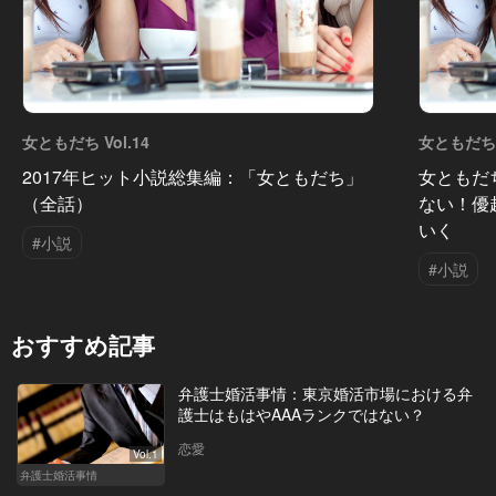
女ともだち Vol.14
女ともだち V
2017年ヒット小説総集編：「女ともだち」
女ともだ
（全話）
ない！優
いく
#小説
#小説
おすすめ記事
弁護士婚活事情：東京婚活市場における弁
護士はもはやAAAランクではない？
恋愛
Vol.1
弁護士婚活事情