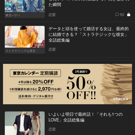
た瞬間
Vol.9
恋愛
50
東京バディ
データと頭を使って婚活する女は、最終的
に結婚できる？「ストラテジックな彼女」
全話総集編
Vol.10
恋愛
ストラテジックな彼女
いよいよ明日で最終話！「それも1つの
LOVE」全話総集編
恋愛