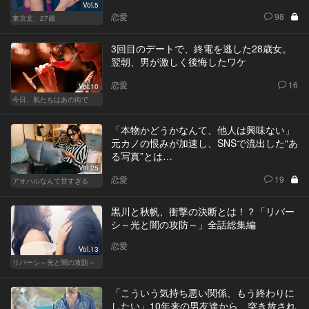
Vol.5
恋愛
98
東京女、27歳
3回目のデートで、終電を逃した28歳女。
翌朝、男が激しく後悔したワケ
恋愛
16
Vol.10
今日、私たちはあの街で
「本物かどうかなんて、他人は興味ない」
元カノの恨みが加速し、SNSで流出した“あ
る写真”とは…
Vol.25
恋愛
19
アオハルなんて甘すぎる
黒川と秋帆、衝撃の決断とは！？「リバー
シ～光と闇の攻防～」全話総集編
恋愛
Vol.13
リバーシ～光と闇の攻防～
「こういう気持ち悪い関係、もう終わりに
したい」10年来の男友達から、突き放され