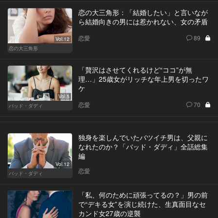
恋の大三角形：「結婚したい」と言いなが
ら結婚向きの男には惹かれない、女の矛盾
恋愛
89
Vol.12
恋の大三角形
「贅沢はさせてくれるけど“ココ”が無
理…」25歳女がリッチな年上男を切ったワ
ケ
Vol.5
恋愛
70
バッド・ダディ
独身を楽しんでいたバツイチ男は、父親に
なれたのか？「バッド・ダディ」全話総集
編
Vol.12
恋愛
バッド・ダディ
「私、何のために頑張ってるの？」男の前
で“デキる女”を演じ続けた、生真面目なセ
カンド女27歳の逆襲