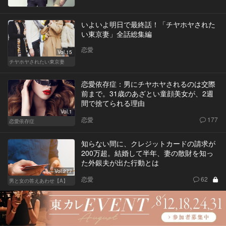
いよいよ明日で最終話！「チヤホヤされた
い東京妻」全話総集編
恋愛
Vol.15
チヤホヤされたい東京妻
恋愛依存症：男にチヤホヤされるのは交際
前まで。31歳のあざとい童顔美女が、2週
間で捨てられる理由
Vol.1
恋愛
177
恋愛依存症
知らない間に、クレジットカードの請求が
200万超。結婚して半年、妻の散財を知っ
た外銀夫が出た行動とは
Vol.277
恋愛
62
男と女の答えあわせ【A】
「まだ好き…」自分を振った彼と2ヶ月ぶ
りに再会したら、意外な展開に…