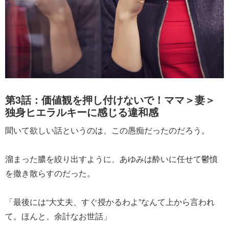
第3話：価値観を押し付けないで！ママ＞妻＞
独身ヒエラルキーに感じる違和感
聞いて欲しい話というのは、この愚痴だったのだろう。
溜まった膿を絞り出すように、あゆみは酔いに任せて鬱憤
を撒き散らすのだった。
「最後には“大丈夫、すぐ授かるわよ”なんて上から言われ
て。ほんと、余計なお世話」