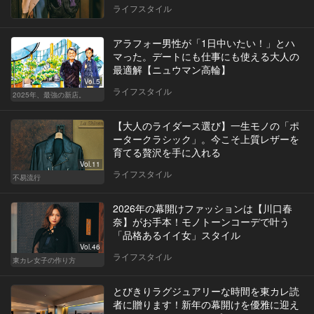
ライフスタイル
アラフォー男性が「1日中いたい！」とハ
マった。デートにも仕事にも使える大人の
最適解【ニュウマン高輪】
Vol.5
ライフスタイル
2025年、最強の新店。
【大人のライダース選び】一生モノの「ポ
ータークラシック」。今こそ上質レザーを
育てる贅沢を手に入れる
Vol.11
ライフスタイル
不易流行
2026年の幕開けファッションは【川口春
奈】がお手本！モノトーンコーデで叶う
「品格あるイイ女」スタイル
Vol.46
ライフスタイル
東カレ女子の作り方
とびきりラグジュアリーな時間を東カレ読
者に贈ります！新年の幕開けを優雅に迎え