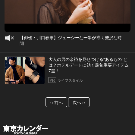
【俳優・川口春奈】ジューシーな一串が導く贅沢な時
間
大人の男の余裕を見せつける“あるもの”と
は？ホテルデートに効く最旬重要アイテム
7選！
PR
ライフスタイル
‹‹ 前へ
次へ ››