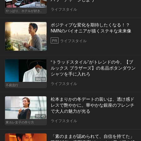
Vol.45
ライフスタイル
やっぱり、ホテルが好き。
ポジティブな変化を期待したくなる！？
NMNのパイオニアが描くステキな未来像
PR
ライフスタイル
“トラッドスタイル”がトレンドの今、【ブ
ルックス ブラザーズ】の名品ボタンダウン
シャツを手に入れろ
Vol.10
ライフスタイル
不易流行
松本まりかの冬デートの装いは、透け感ド
レスで艶やかに。華やかな銀座のフレンチ
で大人の魅力が光る
Vol.45
ライフスタイル
東カレ女子の作り方
「素のままが認められて、自信を持てた」