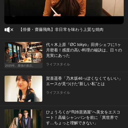
【俳優・齋藤飛鳥】非日常を味わう上質な焼肉
代々木上原『ØC tokyo』田井シェフに1ヶ
月密着！感度の高い料理の秘訣は、日々の
充実にあった
Vol.10
ライフスタイル
2025年、最強の新店。
賀喜遥香「乃木坂46っぽくなくてもいい」
エースが見つけた“新しい私”とは
ライフスタイル
ひょうろくが“R28居酒屋”へ美女をエスコ
ート！高級シャンパンを前に「異世界で
す…ちょっと理解できない」