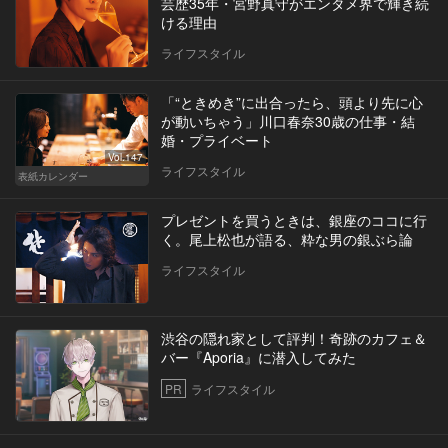
芸歴35年・宮野真守がエンタメ界で輝き続
ける理由
ライフスタイル
「“ときめき”に出合ったら、頭より先に心
が動いちゃう」川口春奈30歳の仕事・結
婚・プライベート
Vol.147
ライフスタイル
表紙カレンダー
プレゼントを買うときは、銀座のココに行
く。尾上松也が語る、粋な男の銀ぶら論
ライフスタイル
渋谷の隠れ家として評判！奇跡のカフェ＆
バー『Aporia』に潜入してみた
PR
ライフスタイル