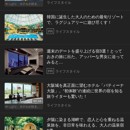
ライフスタイル
やっぱり、ホテルが好き。
韓国に誕生した大人のための最旬リゾート
で、ラグジュアリーに遊び尽くす！
PR
ライフスタイル
週末のデートを盛り上げる宿3選！とって
おきの旅に出た、アッパーな男女に迫って
みると…
PR
ライフスタイル
大阪城を真正面に望むホテル「パティーナ
大阪」。“初体験”の連続に世界の宿を知る
旅ライターも驚いた！
Vol.43
ライフスタイル
やっぱり、ホテルが好き。
夕陽に染まる湖畔で、恋人と心を重ねる温
泉旅を。非日常を味わえる、大人の温泉宿