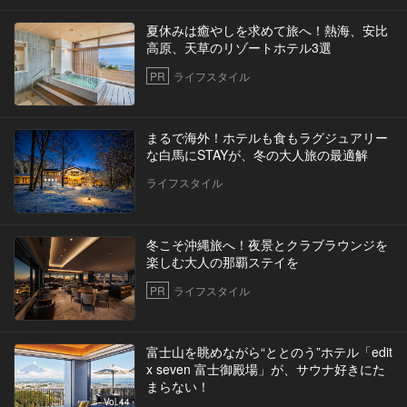
夏休みは癒やしを求めて旅へ！熱海、安比
高原、天草のリゾートホテル3選
PR
ライフスタイル
まるで海外！ホテルも食もラグジュアリー
な白馬にSTAYが、冬の大人旅の最適解
ライフスタイル
冬こそ沖縄旅へ！夜景とクラブラウンジを
楽しむ大人の那覇ステイを
PR
ライフスタイル
富士山を眺めながら“ととのう”ホテル「edit
x seven 富士御殿場」が、サウナ好きにた
まらない！
Vol.44