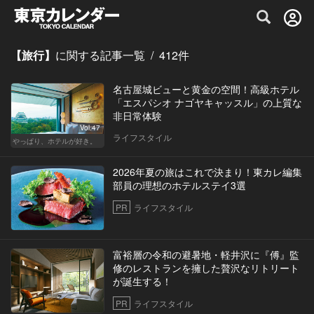
グルメ情報・プレミアムレストラン予約サイト
【旅行】
に関する記事一覧
/
412
件
名古屋城ビューと黄金の空間！高級ホテル
「エスパシオ ナゴヤキャッスル」の上質な
非日常体験
Vol.47
ライフスタイル
やっぱり、ホテルが好き。
2026年夏の旅はこれで決まり！東カレ編集
部員の理想のホテルステイ3選
PR
ライフスタイル
富裕層の令和の避暑地・軽井沢に『傅』監
修のレストランを擁した贅沢なリトリート
が誕生する！
PR
ライフスタイル