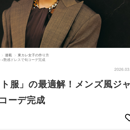
連載
東カレ女子の作り方
ト×艶感ドレスで旬コーデ完成
2026.03
ート服」の最適解！メンズ風ジ
コーデ完成