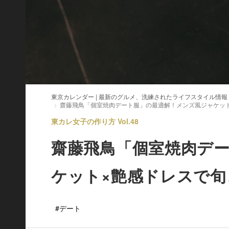
東京カレンダー | 最新のグルメ、洗練されたライフスタイル情報
齋藤飛鳥「個室焼肉デート服」の最適解！メンズ風ジャケッ
東カレ女子の作り方 Vol.48
齋藤飛鳥「個室焼肉デ
ケット×艶感ドレスで旬
#デート