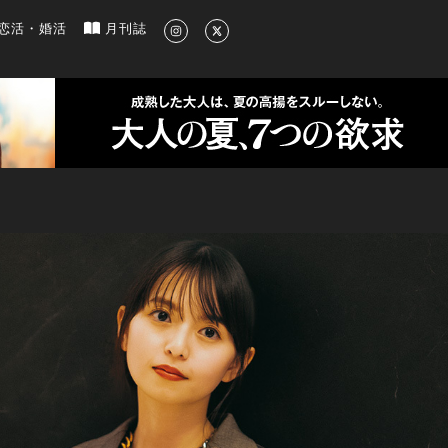
新のグルメ、洗練されたライフスタイル情報
恋活・婚活
月刊誌