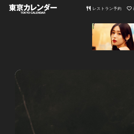
東京カレンダー | 最
レストラン予約