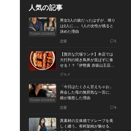
人気の記事
男女3人の旅だったはずが、帰り
は2人に…。1人の女性が残ると
Vol.74
決めた理由
TOUGH COOKIES
恋愛
5
【贅沢な穴場ランチ】本店では
大行列の焼き鳥丼が並ばずに食
せる！？『伊勢廣 赤坂山王店』
へ
グルメ
「今日はたくさん甘えちゃお」
再会した母の無邪気な一言に、
Vol.73
娘が激怒した理由
TOUGH COOKIES
恋愛
9
異素材の立体感でドレープを美
しく纏う。有村架純が魅せる、
Vol.53