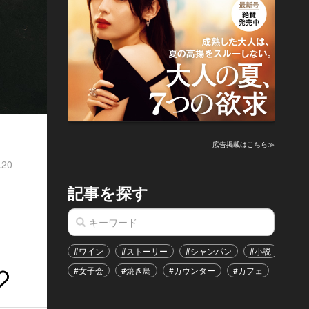
広告掲載はこちら≫
.20
記事を探す
ャ
#ワイン
#ストーリー
#シャンパン
#小説
#家
#女子会
#焼き鳥
#カウンター
#カフェ
#イベ