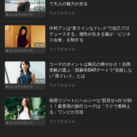
で大人の魅力が光る
Vol.45
ライフスタイル
東カレ女子の作り方
中村アンは“美ラインなドレス”で自己プロ
デュースする。個性が生きる服が「ビジネ
ス会食」を制する
Vol.44
ライフスタイル
東カレ女子の作り方
コーデのポイントは胸元の華やかさ！吉岡
里帆の選ぶ「西麻布BARデートで“失敗しな
い”黒ドレス」とは
Vol.43
ライフスタイル
東カレ女子の作り方
南国リゾートにヘルシーな“肌見せ×白”が効
く！森香澄の旅行コーデは「ラクで着映え
る」ワンピが主役
Vol.42
ライフスタイル
東カレ女子の作り方