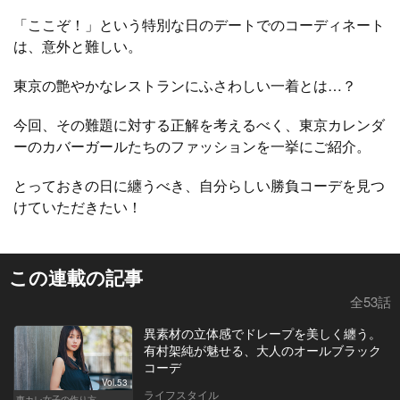
「ここぞ！」という特別な日のデートでのコーディネート
は、意外と難しい。
東京の艶やかなレストランにふさわしい一着とは…？
今回、その難題に対する正解を考えるべく、東京カレンダ
ーのカバーガールたちのファッションを一挙にご紹介。
とっておきの日に纏うべき、自分らしい勝負コーデを見つ
けていただきたい！
この連載の記事
全53話
異素材の立体感でドレープを美しく纏う。
有村架純が魅せる、大人のオールブラック
コーデ
Vol.53
ライフスタイル
東カレ女子の作り方