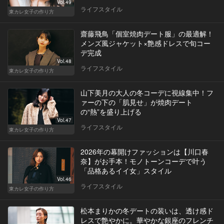
Vol.49
ライフスタイル
東カレ女子の作り方
齋藤飛鳥「個室焼肉デート服」の最適解！
メンズ風ジャケット×艶感ドレスで旬コー
デ完成
Vol.48
ライフスタイル
東カレ女子の作り方
山下美月の大人の冬コーデに視線集中！フ
ァーの下の「肌見せ」が焼肉デート
の“熱”を盛り上げる
Vol.47
ライフスタイル
東カレ女子の作り方
2026年の幕開けファッションは【川口春
奈】がお手本！モノトーンコーデで叶う
「品格あるイイ女」スタイル
Vol.46
ライフスタイル
東カレ女子の作り方
松本まりかの冬デートの装いは、透け感ド
レスで艶やかに。華やかな銀座のフレンチ