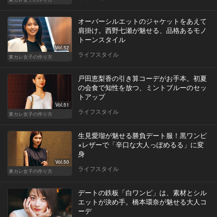
オーバーシルエットのジャケットをあえて
肩掛け。西野七瀬が魅せる、品格あるモノ
トーンスタイル
Vol.52
ライフスタイル
東カレ女子の作り方
戸田恵梨香の引き算コーデがお手本。初夏
の会食で知性を放つ、ミントブルーのセッ
トアップ
Vol.51
ライフスタイル
東カレ女子の作り方
生見愛瑠が魅せる勝負デート服！黒ワンピ
×レザーで「辛口な大人っぽめるる」に変
身
Vol.50
ライフスタイル
東カレ女子の作り方
デートの鉄板「白ワンピ」は、素材とシル
エットが決め手。橋本環奈が魅せる大人コ
ーデ