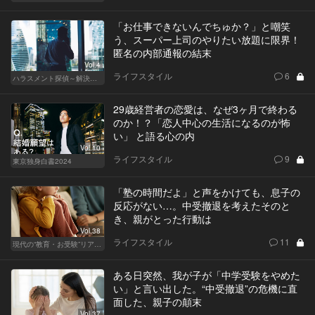
「お仕事できないんでちゅか？」と嘲笑
う、スーパー上司のやりたい放題に限界！
匿名の内部通報の結末
Vol.4
ライフスタイル
6
ハラスメント探偵～解決編～
29歳経営者の恋愛は、なぜ3ヶ月で終わる
のか！？「恋人中心の生活になるのが怖
い」 と語る心の内
Vol.10
ライフスタイル
9
東京独身白書2024
「塾の時間だよ」と声をかけても、息子の
反応がない…。中受撤退を考えたそのと
き、親がとった行動は
Vol.38
ライフスタイル
11
現代の“教育・お受験”リアルドキュメント
ある日突然、我が子が「中学受験をやめた
い」と言い出した。“中受撤退”の危機に直
面した、親子の顛末
Vol.37