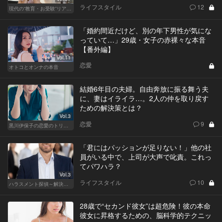
ライフスタイル
12
現代の“教育・お受験”リアルドキュメント
「婚約間近だけど、別の年下男性が気にな
っていて…」29歳・女子の赤裸々な本音
【番外編】
Vol.11
恋愛
オトコとオンナの本音
結婚6年目の夫婦。自由奔放に振る舞う夫
に、妻はイライラ…。2人の仲を取り戻す
ための解決策とは？
Vol.3
恋愛
9
黒川伊保子の恋愛のトリセツ
「君にはパッションが足りない！」他の社
員がいる中で、上司が大声で叱責。これっ
てパワハラ？
Vol.3
ライフスタイル
10
ハラスメント探偵～解決編～
28歳で“セカンド彼女”は超危険！彼の本命
彼女に昇格するための、脳科学的テクニッ