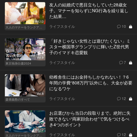
友人の結婚式で悪目立ちしていた28歳女
子。マナーを知らずにNG行為を繰り返し
た結果…
Vol.13
ライフスタイル
10
大人のマナーをランクアップせよ
「好きじゃない女性とは遊びたくない」ミ
スター横国準グランプリに輝いたZ世代男
子のイマドキ恋愛観
Vol.9
ライフスタイル
7
東京独身白書2024
幼稚舎生にはお金持ちしかなれない！？6
年間の学費“808万円”以外にも、大金が必要
になるワケ
Vol.8
ライフスタイル
12
慶應義塾のすべて
お店選びから当日の段取りまで。絶対に失
敗できない“両家顔合わせ”で気をつけるべ
き4つのポイント
Vol.12
ライフスタイル
12
大人のマナーをランクアップせよ