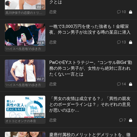
クとは
Vol.2
恋愛
10
黒川伊保子の恋愛のトリセツ
一晩で3,000万円を使った強者も！金曜深
夜、外コン男子が出没する噂の某店に潜入
恋愛
13
Vol.8
“ハイスペ生息地”の歩き方
PwCやEYストラテジー。“コンサルBIG4”勤
務の外コン男子が、女性から絶対に言われ
たくない一言とは
Vol.7
恋愛
14
“ハイスペ生息地”の歩き方
「男女の友情は成立する？」「異性の親友
とのボーダーラインは？」それぞれの意見
が思いのほか…
Vol.10
恋愛
7
オトコとオンナの本音
慶應付属校のメリットとデメリットを、徹