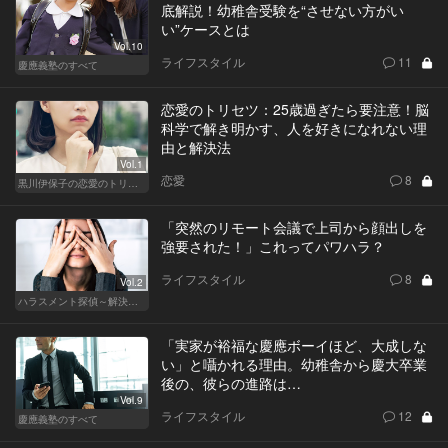
底解説！幼稚舎受験を“させない方がい
い”ケースとは
Vol.10
ライフスタイル
11
慶應義塾のすべて
恋愛のトリセツ：25歳過ぎたら要注意！脳
科学で解き明かす、人を好きになれない理
由と解決法
Vol.1
恋愛
8
黒川伊保子の恋愛のトリセツ
「突然のリモート会議で上司から顔出しを
強要された！」これってパワハラ？
ライフスタイル
8
Vol.2
ハラスメント探偵～解決編～
「実家が裕福な慶應ボーイほど、大成しな
い」と囁かれる理由。幼稚舎から慶大卒業
後の、彼らの進路は…
Vol.9
ライフスタイル
12
慶應義塾のすべて