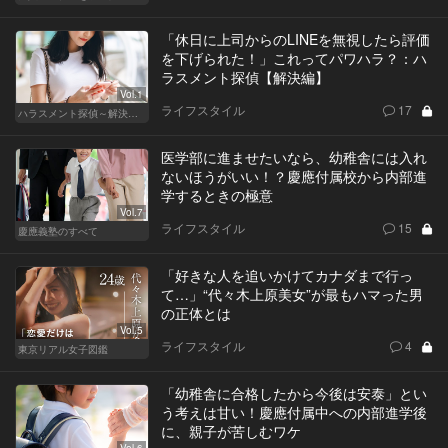
「休日に上司からのLINEを無視したら評価
を下げられた！」これってパワハラ？：ハ
ラスメント探偵【解決編】
Vol.1
ライフスタイル
17
ハラスメント探偵～解決編～
医学部に進ませたいなら、幼稚舎には入れ
ないほうがいい！？慶應付属校から内部進
学するときの極意
Vol.7
ライフスタイル
15
慶應義塾のすべて
「好きな人を追いかけてカナダまで行っ
て…」“代々木上原美女”が最もハマった男
の正体とは
Vol.5
ライフスタイル
4
東京リアル女子図鑑
「幼稚舎に合格したから今後は安泰」とい
う考えは甘い！慶應付属中への内部進学後
に、親子が苦しむワケ
Vol.6