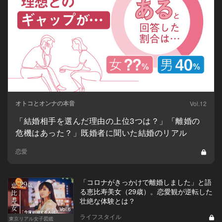
オトコとオンナの本音
Vol.12
「結婚相手を選んだ理由の上位3つは？」「離婚の
危機はあった？」既婚者に聞いた結婚のリアル
恋愛
「コロナがきっかけで離婚しました」と語
る恵比寿美女（29歳）。恋愛観が逆転した
壮絶な体験とは？
Vol.6
ライフスタイル
東京リアル女子図鑑