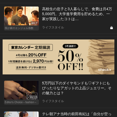
高校生の息子と3人暮らしで、食費は月4万
5,000円。大学進学費用を貯めるため、一
家が実践したコトは…
Vol.7
ライフスタイル
我が家のエンジェル係数
5万円以下のダイヤモンドも♡ギフトにも
ぴったりなアガットの上品ジュエリー。そ
の魅力とは？
Vol.23
ライフスタイル
Editor's Choice～fashion～
テレ朝アナ当時の前田有紀は「自分が空っ