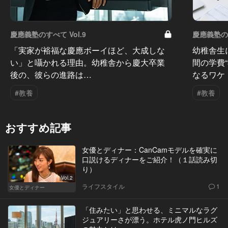
慶應義塾のすべて Vol.9
慶應義塾のす
「実家が裕福な慶應ボーイほど、大成しな
幼稚舎生
い」と囁かれる理由。幼稚舎から慶大卒業
間の学費
後の、彼らの進路は…
なるワケ
#教養
#教養
おすすめ記事
女優とディナー：CanCamモデルを確実に
口説けるディナーをご紹介！（１話読み切
り）
Vol.2
ライフスタイル
1
女優とディナー
「住みたい」と思わせる、ミニマルなラグ
ジュアリーさが漂う。ホテル虎ノ門ヒルズ