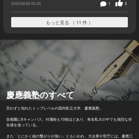
2023/06/26 05:35
1
3
もっと見る （ 11 件 ）
慶應義塾のすべて
言わずと知れたトップレベルの国内私立大学、慶應義塾。
首都圏に6キャンパス。付属校も10校ほどあり、有名私大の中でも強烈な存
在感を放っている。
また「とにかく縦の繋がりが強い」ともいわれ、大企業や官庁には、慶應三