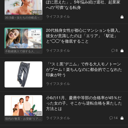
ぽに思えた」。5年悩み続け退社、起業家
への“可憐”なる転身
Vol.10
ライフスタイル
30.5歳～女たちの分岐点～
20代独身女性が都心にマンションを購入。
彼女が意識したのは「エリア」「駅近」
と“◯◯”を徹底すること
Vol.3
ライフスタイル
8
不動産購入で損する人、得する人
「“スミ黒”デニム」で作る大人モノトーン
がブーム！楽ちんなのに都会的でこなれた
印象が叶う
ライフスタイル
小6の11月、慶應中等部の合格率が45％だ
った女の子。そこから逆転合格を果たした
方法とは
Vol.27
ライフスタイル
14
現代の“教育・お受験”リアルドキュメント