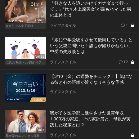
「好きな人を追いかけてカナダまで行っ
て…」“代々木上原美女”が最もハマった男
の正体とは
Vol.5
ライフスタイル
4
東京リアル女子図鑑
「娘に中学受験をさせて後悔している」と
いう父親に聞いた！誰もが陥りかねない、
中受の失敗談とは
Vol.35
ライフスタイル
12
現代の“教育・お受験”リアルドキュメント
【3/10（金）の運勢をチェック！】気にな
る彼と心の距離が近くなりそうな予感
ライフスタイル
我が子を医学部に進学させた世帯年収
1,000万の家庭。その家計簿と、母親が実
践した秘策とは？
Vol.6
ライフスタイル
我が家のエンジェル係数