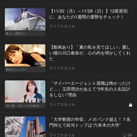
【11/22（月）～11/28（日）】12星座別
に、あなたの1週間の運勢をチェック！
ライフスタイル
Vol.36
東カレ週間占い
【動画あり】「素の私を見てほしい」麗し
い瞳の川口春奈が、心の内を明かしてくれ
た
Vol.80
ライフスタイル
表紙カレンダー
「サイバーエージェント退職は怖かったけ
ど…」玉田理沙があえて“3年先の人生設計
をしない”理由
Vol.7
ライフスタイル
30.5歳～女たちの分岐点～
「大学教授の年収」メガバンク超え！？名
門抑えて給与トップは“六本木の大学”
ライフスタイル
39
Vol.94