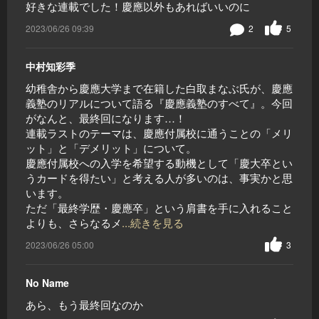
好きな連載でした！慶應以外もあればいいのに
2023/06/26 09:39
2
5
中村知彩季
幼稚舎から慶應大学まで在籍した白取まなぶ氏が、慶應
義塾のリアルについて語る『慶應義塾のすべて』。今回
がなんと、最終回になります…！
連載ラストのテーマは、慶應付属校に通うことの「メリ
ット」と「デメリット」について。
慶應付属校への入学を希望する動機として「慶大卒とい
うカードを得たい」と考える人が多いのは、事実かと思
います。
ただ「最終学歴・慶應卒」という肩書を手に入れること
よりも、さらなるメ
...続きを見る
2023/06/26 05:00
3
No Name
あら、もう最終回なのか