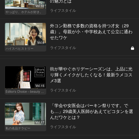
の魅力とは
Vol.32
ライフスタイル
やっぱり、ホテルが好き。
外コン勤務で多数の資格を持つ才女（29
歳）。母親が小・中学校あえて公立に通わ
せたワケ
Vol.6
ライフスタイル
ハイスペヒストリー
街が華やぐホリデーシーズンは、上品に光
り輝くメイクがしたくなる！最新ラメコス
メ3選
Vol.15
ライフスタイル
Editor's Choice～beauty & wellness～
「学会や女医会はバーキン祭りです。で
も…」29歳美人医師があえてピコタンを選
んだワケとは？
Vol.17
ライフスタイル
私の名品テラピー