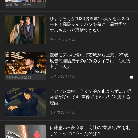
World Trend News
ひょうろくが“R28居酒屋”へ美女をエスコ
ート！高級シャンパンを前に「異世界で
す…ちょっと理解できない」
ライフスタイル
読者モデルに憧れて茨城から上京。27歳、
広告代理店男子の好みのタイプは「〇〇が
上手い人」
Vol.23
ライフスタイル
東京独身白書2024
「アフレコ中、辛くて涙が止まらず…」梶
裕貴がそれでも“声優でよかった”と思える
理由
ライフスタイル
伊藤忠vs三菱商事、商社の“業績対決”を制
してトップに立ったのは？