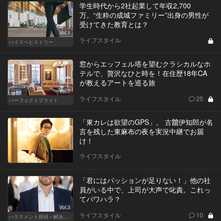
学生時代から2社起業して年収2,700
万。“生粋の成城ファミリー”出身の男性が
受けてきた教育とは？
Vol.1
ライフスタイル
ハイスペヒストリー
窓からエッフェル塔を望むクラシカルなホ
テルで、贅沢なひと時を！在住歴18年CA
が教えるアートを巡る旅
Vol.7
ライフスタイル
25
パーフェクトフライト
「東カレは欲望のGPS」。 古舘伊知郎が名
言を残した東麻布の夜を実況中継でお届
け！
ライフスタイル
「君にはパッションが足りない！」他の社
員がいる中で、上司が大声で叱責。これっ
てパワハラ？
Vol.3
ライフスタイル
10
ハラスメント探偵～解決編～