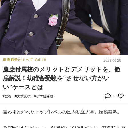
慶應義塾のすべて Vol.10
2023.06.26
慶應付属校のメリットとデメリットを、徹
底解説！幼稚舎受験を“させない方がい
い”ケースとは
#教養
#大学受験
#小学校受験
11
言わずと知れたトップレベルの国内私立大学、慶應義塾。
首都圏に6キャンパス。付属校も10校ほどあり、有名私大の