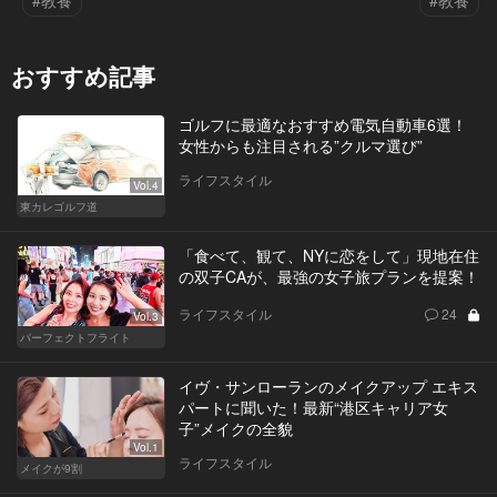
#教養
#教養
おすすめ記事
ゴルフに最適なおすすめ電気自動車6選！
女性からも注目される”クルマ選び”
ライフスタイル
Vol.4
東カレゴルフ道
「食べて、観て、NYに恋をして」現地在住
の双子CAが、最強の女子旅プランを提案！
ライフスタイル
24
Vol.3
パーフェクトフライト
イヴ・サンローランのメイクアップ エキス
パートに聞いた！最新“港区キャリア女
子”メイクの全貌
Vol.1
ライフスタイル
メイクが9割