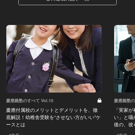
慶應義塾のすべて Vol.10
慶應義塾のす
慶應付属校のメリットとデメリットを、徹
「実家が
底解説！幼稚舎受験を“させない方がいい”ケ
い」と囁
ースとは
後の、彼