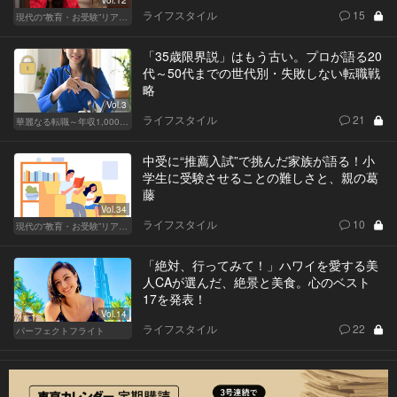
Vol.12
ライフスタイル
15
現代の“教育・お受験”リアルドキュメント
「35歳限界説」はもう古い。プロが語る20
代～50代までの世代別・失敗しない転職戦
略
Vol.3
ライフスタイル
21
華麗なる転職～年収1,000万超の道～
中受に“推薦入試”で挑んだ家族が語る！小
学生に受験させることの難しさと、親の葛
藤
Vol.34
ライフスタイル
10
現代の“教育・お受験”リアルドキュメント
「絶対、行ってみて！」ハワイを愛する美
人CAが選んだ、絶景と美食。心のベスト
17を発表！
Vol.14
ライフスタイル
22
パーフェクトフライト