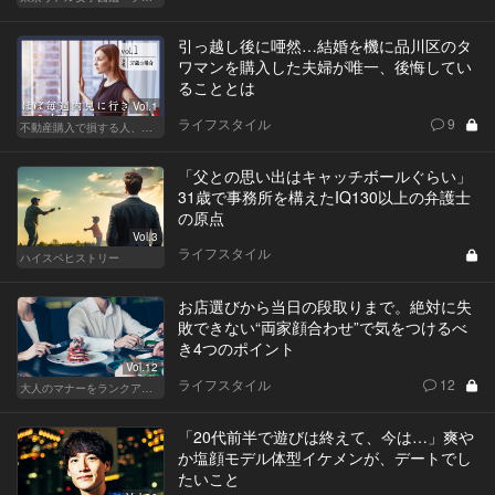
引っ越し後に唖然…結婚を機に品川区のタ
ワマンを購入した夫婦が唯一、後悔してい
ることとは
Vol.1
ライフスタイル
9
不動産購入で損する人、得する人
「父との思い出はキャッチボールぐらい」
31歳で事務所を構えたIQ130以上の弁護士
の原点
Vol.3
ライフスタイル
ハイスペヒストリー
お店選びから当日の段取りまで。絶対に失
敗できない“両家顔合わせ”で気をつけるべ
き4つのポイント
Vol.12
ライフスタイル
12
大人のマナーをランクアップせよ
「20代前半で遊びは終えて、今は…」爽や
か塩顔モデル体型イケメンが、デートでし
たいこと