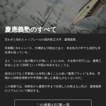
慶應義塾のすべて
言わずと知れたトップレベルの国内私立大学、慶應義塾。
首都圏に6キャンパス。付属校も10校ほどあり、有名私大の中でも強烈な存
在感を放っている。
また「とにかく縦の繋がりが強い」ともいわれ、大企業や官庁には、慶應三
田会による“三田閥”という学閥が存在するところも。
就活だけでなく卒業後にも有利に働くことの多い“慶應ブランド”を求め、早
期から幼稚舎受験や中学受験に勤しむ家庭も少なくないのだ。
この連載では、幼稚舎から慶應大学まで在籍した白取まなぶ氏が、慶應義塾
のリアルについて解説する。
この連載の記事一覧