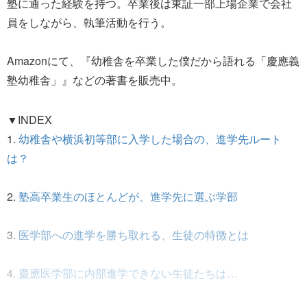
塾に通った経験を持つ。卒業後は東証一部上場企業で会社
員をしながら、執筆活動を行う。
Amazonにて、『幼稚舎を卒業した僕だから語れる「慶應義
塾幼稚舎」』などの著書を販売中。
▼INDEX
1.
幼稚舎や横浜初等部に入学した場合の、進学先ルート
は？
2.
塾高卒業生のほとんどが、進学先に選ぶ学部
3.
医学部への進学を勝ち取れる、生徒の特徴とは
4.
慶應医学部に内部進学できない生徒たちは…