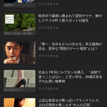
Vol.20
ライフスタイル
東彼男子
軽井沢で森林に囲まれて貸切サウナ。癒や
しステイが叶う新スポットが誕生
ライフスタイル
Vol.4
Editor's Choice～life style～
「唯一、自分をさらけ出せる」井之脇海が
語る、意外な“理想のデート場所”とは？
ライフスタイル
社会人1年目にルブタンを購入。「金額で
迷うことはない」と言い切る、26歳広告女
子のお買い物事情
Vol.10
ライフスタイル
私の名品テラピー
上品な肌見せが艶っぽいブラックドレス。
上白石萌音が着こなす“大人の正装”