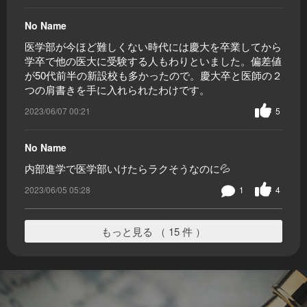
No Name
医学部が今ほど難しくない時代には慶大を卒業してから
学卒で他の医大に受験する人もわりといました。偏差値
が50代前半の新設校も多かったので。慶大卒と医師の２
つの肩書きを手に入れられたわけです。
2023/06/07 00:21
5
No Name
内部進学で医学部いけたらラクそうなのに💦
2023/06/05 05:28
1
4
もっと見る （ 15 件 ）