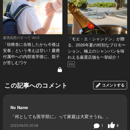
慶應義塾のすべて Vol.6
「モエ・エ・シャンドン」が贈
「幼稚舎に合格したから今後は
る、2026年夏の特別なプロモー
安泰」という考えは甘い！慶應
ション。極上のシャンパンを味
付属中への内部進学後に、親子
わえる厳選店舗を一挙紹介！
が苦しむワケ
PR
この記事へのコメント
コメントする
No Name
「何としても医学部に」って家庭は大変そうね。。
2023/06/05 05:58
1
8