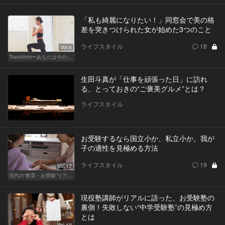
「私も綺麗になりたい！」同窓会で美の格
差を突きつけられた女が始めた3つのこと
ライフスタイル
18
Vol.6
Transform〜あなたは今の自分に満足してますか？〜
生田斗真が「仕事を頑張った日」に訪れ
る、とっておきの“ご褒美グルメ”とは？
ライフスタイル
お受験するなら国立小か、私立小か。我が
子の適性を見極める方法
ライフスタイル
19
Vol.17
現代の“教育・お受験”リアルドキュメント
現役塾講師がリアルに語った、お受験塾の
裏側！失敗しない“中学受験塾”の見極め方
とは