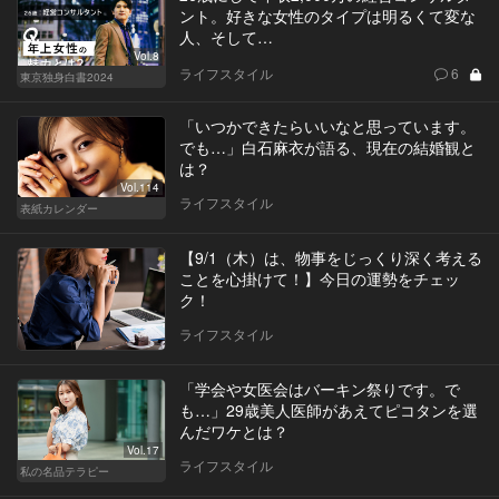
ント。好きな女性のタイプは明るくて変な
人、そして…
Vol.8
ライフスタイル
6
東京独身白書2024
「いつかできたらいいなと思っています。
でも…」白石麻衣が語る、現在の結婚観と
は？
Vol.114
ライフスタイル
表紙カレンダー
【9/1（木）は、物事をじっくり深く考える
ことを心掛けて！】今日の運勢をチェッ
ク！
ライフスタイル
「学会や女医会はバーキン祭りです。で
も…」29歳美人医師があえてピコタンを選
んだワケとは？
Vol.17
ライフスタイル
私の名品テラピー