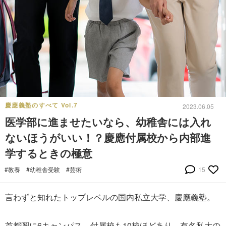
慶應義塾のすべて Vol.7
2023.06.05
医学部に進ませたいなら、幼稚舎には入れ
ないほうがいい！？慶應付属校から内部進
学するときの極意
#教養
#幼稚舎受験
#芸術
15
言わずと知れたトップレベルの国内私立大学、慶應義塾。
首都圏に6キャンパス。付属校も10校ほどあり、有名私大の