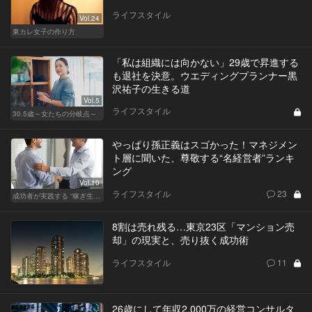
ライフスタイル
Vol.24
東カレ女子の作り方
「私は組織には向かない」29歳で昇進する
も退社を決意。ウエディングプランナー黒
沢祐子の生きる道
Vol.5
ライフスタイル
30.5歳～女たちの分岐点～
やっぱり孫正義はスゴかった！マネジメン
ト層に聞いた、尊敬する“名経営者”ランキ
ング
Vol.10
ライフスタイル
23
成功者が実践する “稼ぎ生活”
8割は売れ残る…東京23区「マンション売
却」の現実と、売り抜く成功術
ライフスタイル
11
26歳にして年収2,000万の経営コンサルタ