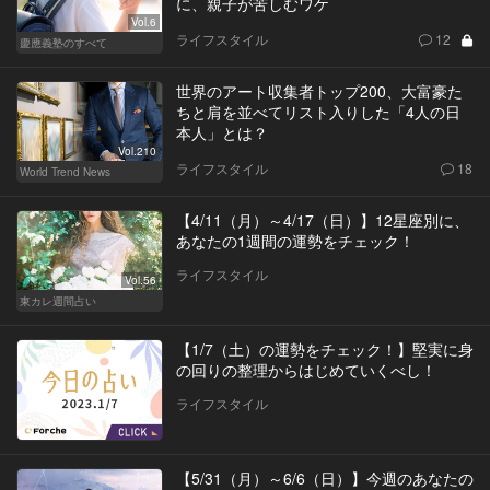
に、親子が苦しむワケ
Vol.6
ライフスタイル
12
慶應義塾のすべて
世界のアート収集者トップ200、大富豪た
ちと肩を並べてリスト入りした「4人の日
本人」とは？
Vol.210
ライフスタイル
18
World Trend News
【4/11（月）～4/17（日）】12星座別に、
あなたの1週間の運勢をチェック！
ライフスタイル
Vol.56
東カレ週間占い
【1/7（土）の運勢をチェック！】堅実に身
の回りの整理からはじめていくべし！
ライフスタイル
【5/31（月）～6/6（日）】今週のあなたの