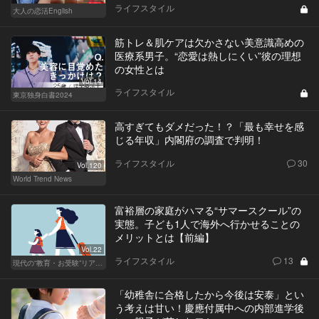
ライフスタイル
大人の恋活English
筋トレ＆肌ケアは欠かさない美意識高めの
医療系男子。“恋愛は熱しにくい”彼の理想
の女性とは
Vol.14
ライフスタイル
東京独身白書2024
高すぎてもダメだった！？「最も幸せを感
じる年収」内閣府の調査で判明！
ライフスタイル
30
Vol.120
World Trend News
富裕層の家庭がハマる“サマースクール”の
実態。子ども1人で海外へ行かせることの
メリットとは【前編】
Vol.22
ライフスタイル
13
現代の“教育・お受験”リアルドキュメント
「幼稚舎に合格したから今後は安泰」とい
う考えは甘い！慶應付属中への内部進学後