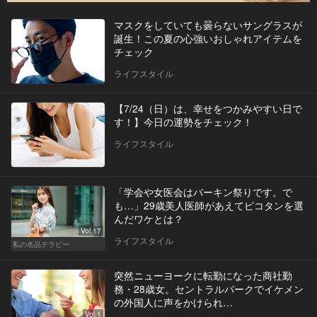
マスクをしていても曇らないサングラスが
誕生！この夏の心強いおしゃれアイテムを
チェック
ライフスタイル
【7/24（日）は、幸せをつかみやすい日で
す！】今日の運勢をチェック！
ライフスタイル
「学会や女医会はバーキン祭りです。で
も…」29歳美人医師があえてピコタンを選
んだワケとは？
Vol.17
ライフスタイル
私の名品テラピー
突然ニューヨークに転勤になった商社勤
務・28歳女。セントラルパークでイケメン
の外国人に声をかけられ…
Vol.1