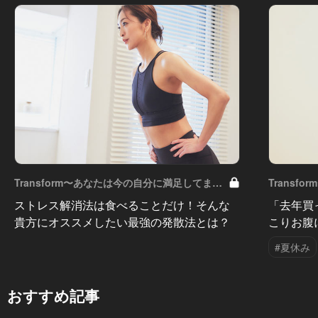
Transform〜あなたは今の自分に満足してます
Trans
か？〜 Vol.10
か？〜 Vol
ストレス解消法は食べることだけ！そんな
「去年買
貴方にオススメしたい最強の発散法とは？
こりお腹
#夏休み
おすすめ記事