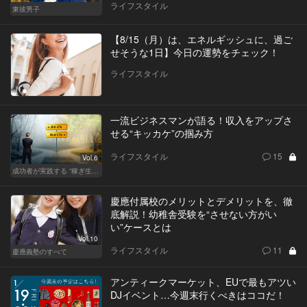
ライフスタイル
東彼男子
【8/15（月）は、エネルギッシュに、過ご
せそうな1日】今日の運勢をチェック！
ライフスタイル
一流ビジネスマンが語る！収入をアップさ
せる“キッカケ”の掴み方
ライフスタイル
15
Vol.6
成功者が実践する “稼ぎ生活”
慶應付属校のメリットとデメリットを、徹
底解説！幼稚舎受験を“させない方がい
い”ケースとは
Vol.10
ライフスタイル
11
慶應義塾のすべて
アンティークマーケット、EUで最もアツい
DJイベント…今週末行くべきはココだ！