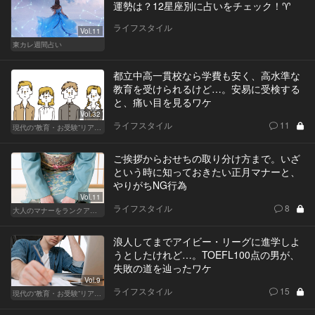
運勢は？12星座別に占いをチェック！♈
ライフスタイル
Vol.11
東カレ週間占い
都立中高一貫校なら学費も安く、高水準な
教育を受けられるけど…。安易に受検する
と、痛い目を見るワケ
Vol.32
ライフスタイル
11
現代の“教育・お受験”リアルドキュメント
ご挨拶からおせちの取り分け方まで。いざ
という時に知っておきたい正月マナーと、
やりがちNG行為
Vol.11
ライフスタイル
8
大人のマナーをランクアップせよ
浪人してまでアイビー・リーグに進学しよ
うとしたけれど…。TOEFL100点の男が、
失敗の道を辿ったワケ
Vol.9
ライフスタイル
15
現代の“教育・お受験”リアルドキュメント