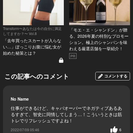
Transform〜あなたは今の自分に満足
「モエ・エ・シャンドン」が贈
してますか？〜 Vol.8
る、2026年夏の特別なプロモー
「去年買ったスカートが入らな
ション。極上のシャンパンを味
い…」ぽっこりお腹に悩む女が
わえる厳選店舗を一挙紹介！
始めた秘策とは？
PR
この記事へのコメント
コメントする
No Name
仕事ができるけど、キャパオーバーでネガティブあるあ
るすぎて、智史に同情してしまう…！こういうときは筋
トレでリフレッシュですよね！
2022/07/09 05:46
6