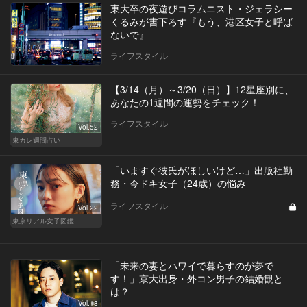
東大卒の夜遊びコラムニスト・ジェラシー
くるみが書下ろす『もう、港区女子と呼ば
ないで』
ライフスタイル
【3/14（月）～3/20（日）】12星座別に、
あなたの1週間の運勢をチェック！
ライフスタイル
Vol.52
東カレ週間占い
「いますぐ彼氏がほしいけど…」出版社勤
務・今ドキ女子（24歳）の悩み
ライフスタイル
Vol.22
東京リアル女子図鑑
「未来の妻とハワイで暮らすのが夢で
す！」京大出身・外コン男子の結婚観と
は？
Vol.18