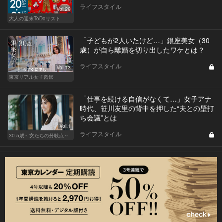
ライフスタイル
Vol.29
大人の週末ToDoリスト
「子どもが2人いたけど…」銀座美女（30
歳）が自ら離婚を切り出したワケとは？
ライフスタイル
Vol.13
東京リアル女子図鑑
「仕事を続ける自信がなくて…」女子アナ
時代、笹川友里の背中を押した“夫との壁打
ち会議”とは
Vol.1
ライフスタイル
30.5歳～女たちの分岐点～