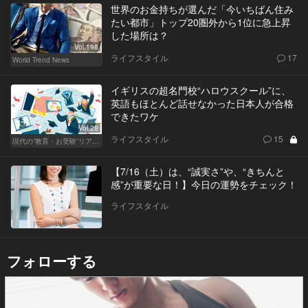
世界のお金持ちが選んだ「今いちばん住み
たい都市」トップ20圏外から1位に急上昇
した場所は？
Vol.198
ライフスタイル
17
World Trend News
イギリスの超名門校“ハロウスクール”に、
英語もほとんど話せなかった日本人が合格
できたワケ
Vol.28
ライフスタイル
15
現代の“教育・お受験”リアルドキュメント
【7/16（土）は、“誠実さ”や、“きちんと
感”が重要な日！】今日の運勢をチェック！
ライフスタイル
フォローする