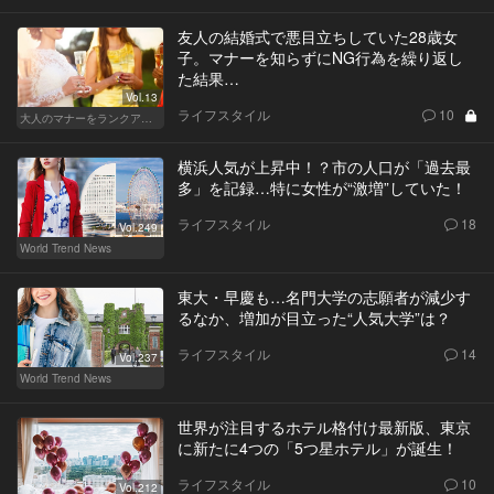
友人の結婚式で悪目立ちしていた28歳女
子。マナーを知らずにNG行為を繰り返し
た結果…
Vol.13
ライフスタイル
10
大人のマナーをランクアップせよ
横浜人気が上昇中！？市の人口が「過去最
多」を記録…特に女性が“激増”していた！
ライフスタイル
18
Vol.249
World Trend News
東大・早慶も…名門大学の志願者が減少す
るなか、増加が目立った“人気大学”は？
ライフスタイル
14
Vol.237
World Trend News
世界が注目するホテル格付け最新版、東京
に新たに4つの「5つ星ホテル」が誕生！
ライフスタイル
10
Vol.212