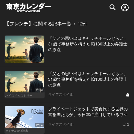
グルメ情報・プレミアムレストラン予約サイト
【フレンチ】
に関する記事一覧
/
12
件
「父との思い出はキャッチボールぐらい」
31歳で事務所を構えたIQ130以上の弁護士
の原点
「父との思い出はキャッチボールぐらい」
31歳で事務所を構えたIQ130以上の弁護士
の原点
Vol.3
ライフスタイル
ハイスペヒストリー
プライベートジェットで美食旅する世界の
富裕層たちが、今日本に注目しているワケ
ライフスタイル
2
Vol.4
オトナの5分読書