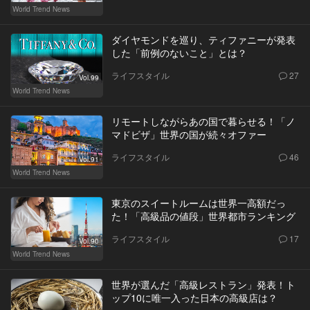
World Trend News
ダイヤモンドを巡り、ティファニーが発表
した「前例のないこと」とは？
ライフスタイル
27
Vol.99
World Trend News
リモートしながらあの国で暮らせる！「ノ
マドビザ」世界の国が続々オファー
ライフスタイル
46
Vol.91
World Trend News
東京のスイートルームは世界一高額だっ
た！「高級品の値段」世界都市ランキング
ライフスタイル
17
Vol.90
World Trend News
世界が選んだ「高級レストラン」発表！ト
ップ10に唯一入った日本の高級店は？