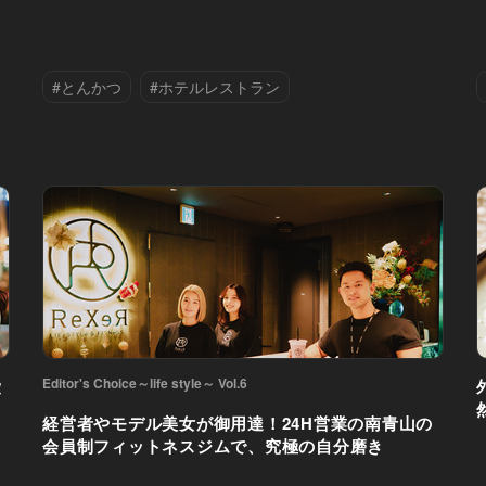
#とんかつ
#ホテルレストラン
#外苑前
#新店情報
Editor's Choice～life style～ Vol.6
愛
経営者やモデル美女が御用達！24H営業の南青山の
会員制フィットネスジムで、究極の自分磨き