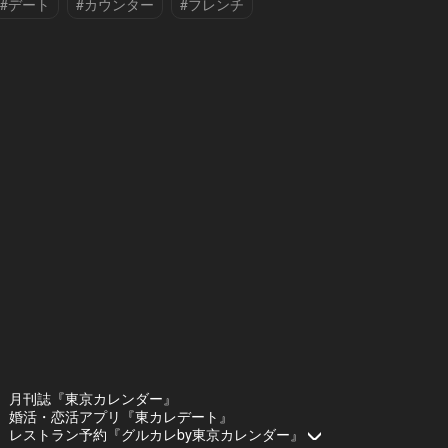
#デート
#カウンター
#フレンチ
#ワイン
#中華
#外苑前
#鮨
月刊誌『東京カレンダー』
婚活・恋活アプリ『東カレデート』
レストラン予約『グルカレby東京カレンダー』