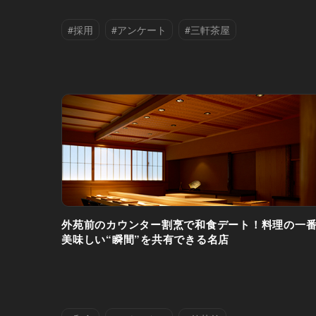
#採用
#アンケート
#三軒茶屋
#中目黒
#丸の内
#代々木上原
#代官山
#六本木
#外苑前
#学芸大学
#恵比寿
#神楽坂
#赤坂
#都立大学
#銀座
#青山
#麻布十番
外苑前のカウンター割烹で和食デート！料理の一
美味しい“瞬間”を共有できる名店