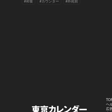
#和食
#カウンター
#外苑前
TO
ヘ
広