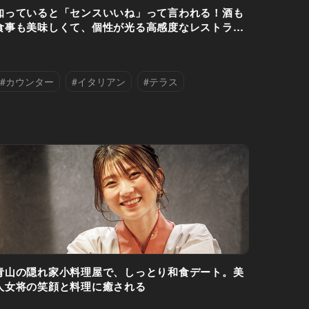
知っていると「センスいいね」って言われる！酒も
食事も美味しくて、個性が光る高感度なレストラン
5選
#カウンター
#イタリアン
#テラス
#ハンバーガー
#バル・ビストロ
#ワイン
#三軒茶屋
#和食
#外苑前
#日本酒
#渋谷区
#港区
#目黒区
青山の隠れ家小料理屋で、しっとり和食デート。美
人女将の笑顔と料理に癒される