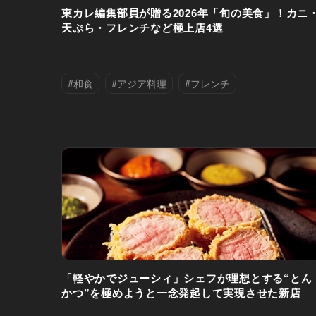
東カレ編集部員が贈る2026年「旬の美食」！カニ
天ぷら・フレンチなど極上店4選
#和食
#アジア料理
#フレンチ
#外苑前
#恵比寿
#港区
#目黒
「軽やかでジューシィ」シェフが理想とする“とん
かつ”を極めようと一念発起して実現させた新店