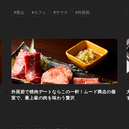
#青山
#カフェ
#サウナ
#外苑前
番
外苑前で焼肉デートならこの一軒！ムード満点の個
室で、最上級の肉を味わう贅沢