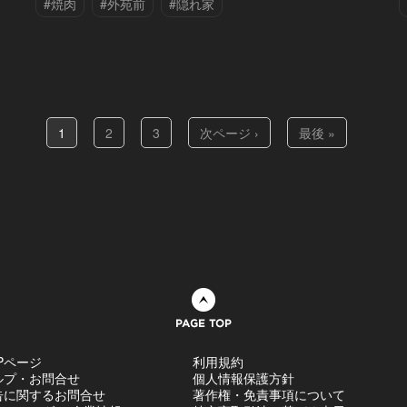
#焼肉
#外苑前
#隠れ家
1
2
3
次ページ ›
最後 »
ページトップへ
Pページ
利用規約
ルプ・お問合せ
個人情報保護方針
告に関するお問合せ
著作権・免責事項について