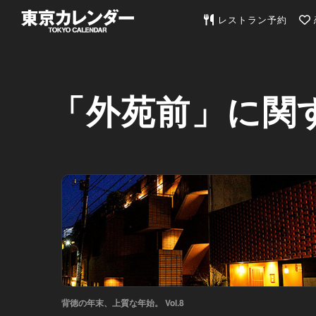
東京カレンダー | 最
レストラン予約
「外苑前」に関
背徳の年末、上質な年始。 Vol.8