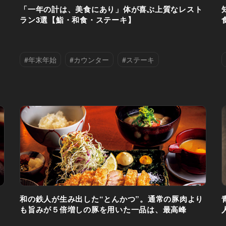
・
「一年の計は、美食にあり」体が喜ぶ上質なレスト
ラン3選【鮨・和食・ステーキ】
#年末年始
#カウンター
#ステーキ
#中目黒
#和食
#外苑前
#渋谷区
#鮨
和の鉄人が生み出した“とんかつ”。通常の豚肉より
も旨みが５倍増しの豚を用いた一品は、最高峰