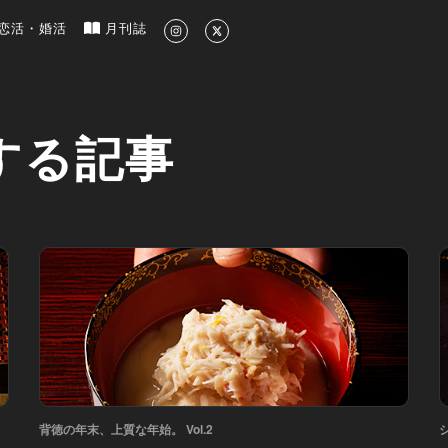
新のグルメ、洗練されたライフスタイル情報
恋活・婚活
月刊誌
する記事
背徳の年末、上質な年始。 Vol.2