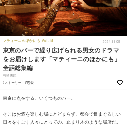
マティーニのほかにも Vol.15
2024.11.05
東京のバーで繰り広げられる男女のドラマ
をお届けします「マティーニのほかにも」
全話総集編
有栖川匠
#ストーリー
#恋愛
東京に点在する、いくつものバー。
そこはお酒を楽しむ場にとどまらず、都会で目まぐるしい
日々をすごす人々にとっての、止まり木のような場所だ。