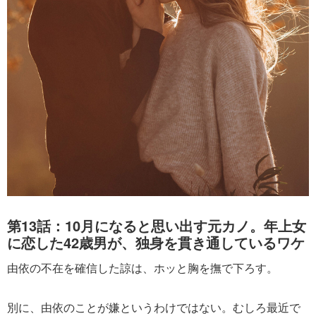
第13話：10月になると思い出す元カノ。年上女
に恋した42歳男が、独身を貫き通しているワケ
由依の不在を確信した諒は、ホッと胸を撫で下ろす。
別に、由依のことが嫌というわけではない。むしろ最近で