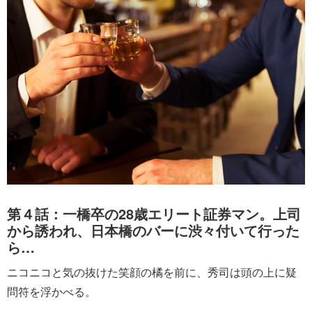
第４話：一橋卒の28歳エリート証券マン。上司
から誘われ、日本橋のバーに渋々付いて行った
ら…
ニコニコと気の抜けた笑顔の橘を前に、秀司は頭の上に疑
問符を浮かべる。