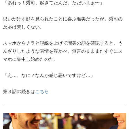
「あれっ！秀司、起きてたんだ。ただいまぁ〜」
思いがけず顔を見られたことに喜ぶ瑠美だったが、秀司の
反応は芳しくない。
スマホからチラと視線を上げて瑠美の顔を確認すると、う
んざりしたような表情を浮かべ、無言のまままたすぐにス
マホに集中し始めたのだ。
「え…、なに？なんか感じ悪いですけど…」
第３話の続きは
こちら