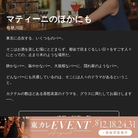
マティーニのほかにも
有栖川匠
東京に点在する、いくつものバー。
そこはお酒を楽しむ場にとどまらず、都会で目まぐるしい日々をすごす人々
にとっての、止まり木のような場所だ。
静かなバー。賑やかなバー。大規模なバーに、隠れ家のようなバー。
どんなバーにも共通しているのは、そこには人々のドラマがあるというこ
と。
カクテルの数ほどある喜怒哀楽のドラマを、グラスに満たしてお届けします
──。
この連載の記事一覧