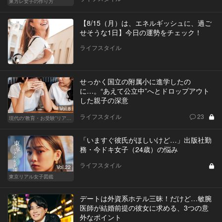
東カレ女子の作り方
【8/15（月）は、エネルギッシュに、過ご
せそうな1日】今日の運勢をチェック！
ライフスタイル
せっかく国立の附属小に進学したの
に…。“あえて公立中”へとドロップアウト
した親子の深意
Vol.8
ライフスタイル
23
現代の“教育・お受験”リアルドキュメント
「いますぐ彼氏がほしいけど…」出版社勤
務・今ドキ女子（24歳）の悩み
ライフスタイル
Vol.22
東京リアル女子図鑑
デートは外資系ホテル三昧！だけど…敏腕
医師が結婚前提の彼女に求める、3つの意
外なポイント