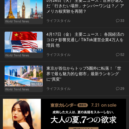
だ「行きたい場所」ナンバーワンは？／ ア
メリカ核実験を再開？
Vol.40
ライフスタイル
33
World Trend News
4月17日（金） 主要ニュース： 各国経済の
コロナ影響見通し/ TikTok運営企業4万人を
増員 他
Vol.13
ライフスタイル
52
World Trend News
東京が首位からトップ5圏外に転落！「世
界で最も魅力的な都市」最新ランキング
に“異変”
Vol.131
ライフスタイル
29
World Trend News