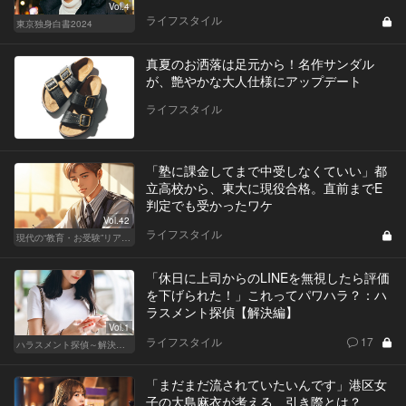
Vol.4
ライフスタイル
東京独身白書2024
真夏のお洒落は足元から！名作サンダル
が、艶やかな大人仕様にアップデート
ライフスタイル
「塾に課金してまで中受しなくていい」都
立高校から、東大に現役合格。直前までE
判定でも受かったワケ
Vol.42
ライフスタイル
現代の“教育・お受験”リアルドキュメント
「休日に上司からのLINEを無視したら評価
を下げられた！」これってパワハラ？：ハ
ラスメント探偵【解決編】
Vol.1
ライフスタイル
17
ハラスメント探偵～解決編～
「まだまだ流されていたいんです」港区女
子の大島麻衣が考える、引き際とは？