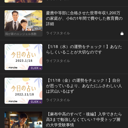
慶應中等部に合格させた世帯年収1,200万
の家庭が、小6の1年間で費やした教育費の
詳細
Vol.5
ライフスタイル
我が家のエンジェル係数
【1/18（水）の運勢をチェック！】あなた
らしくいることが大切なのです
ライフスタイル
【11/18（金）の運勢をチェック！】自分
が思っているより、あなたにふさわしい人
は沢山いるはず
ライフスタイル
【麻布中高のすべて・後編】入学できたら
高3まで勉強しなくていい？中受トップ層
の大学受験事情