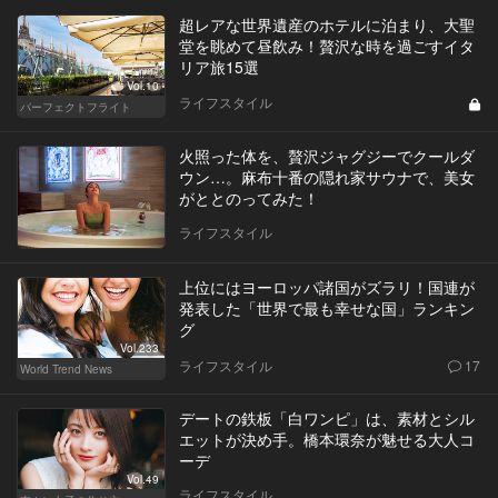
超レアな世界遺産のホテルに泊まり、大聖
堂を眺めて昼飲み！贅沢な時を過ごすイタ
リア旅15選
Vol.10
ライフスタイル
パーフェクトフライト
火照った体を、贅沢ジャグジーでクールダ
ウン…。麻布十番の隠れ家サウナで、美女
がととのってみた！
ライフスタイル
上位にはヨーロッパ諸国がズラリ！国連が
発表した「世界で最も幸せな国」ランキン
グ
Vol.233
ライフスタイル
17
World Trend News
デートの鉄板「白ワンピ」は、素材とシル
エットが決め手。橋本環奈が魅せる大人コ
ーデ
Vol.49
ライフスタイル