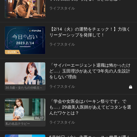
ライフスタイル
【2/14（火）の運勢をチェック！】力強く
リーダーシップを発揮して！
ライフスタイル
「サイバーエージェント退職は怖かったけ
ど…」玉田理沙があえて“3年先の人生設計
をしない”理由
Vol.7
ライフスタイル
30.5歳～女たちの分岐点～
「学会や女医会はバーキン祭りです。で
も…」29歳美人医師があえてピコタンを選
んだワケとは？
Vol.17
ライフスタイル
私の名品テラピー
5月26日（火） 主要ニュース：世界が選ん