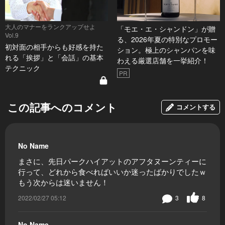
大人のマナーをランクアップせよ
「モエ・エ・シャンドン」が贈
Vol.9
る、2026年夏の特別なプロモー
初対面の相手からも好感を持た
ション。極上のシャンパンを味
れる「挨拶」と「会話」の基本
わえる厳選店舗を一挙紹介！
テクニック
PR
この記事へのコメント
コメントする
No Name
まさに、先日パークハイアットのアフタヌーンティーに
行って、どれから食べればいいか迷ったばかりでしたｗ
もう次からは迷いません！
2022/02/27 05:12
3
8
No Name