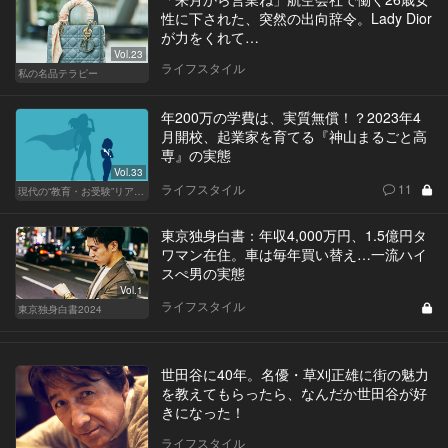
性に下された、突然の出向辞令。Lady Dior
が力をくれて…
Vol.23
ライフスタイル
私の名品テラピー
年200万の学費は、実質無償！？2023年4
月開校、起業家を育てる『神山まるごと高
専』の実態
Vol.33
ライフスタイル
11
現代の“教育・お受験”リアルドキュメント
東京独身白書：年収4,000万円、1.5億円タ
ワマン在住。車は毎年買い替え…一流ハイ
スぺ男の実態
Vol.1
ライフスタイル
東京独身白書2024
世田谷に40年。名優・草刈正雄に街の魅力
を教えてもらったら、なんだか世田谷が好
きになった！
ライフスタイル