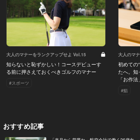
大人のマナーをランクアップせよ Vol.15
大人のマナー
知らないと恥ずかしい！コースデビューす
初めての
る前に押さえておくべきゴルフのマナー
たへ。知
「お作法
#スポーツ
#鮨
おすすめ記事
「来月から営業ね」航空会社で働く26歳女