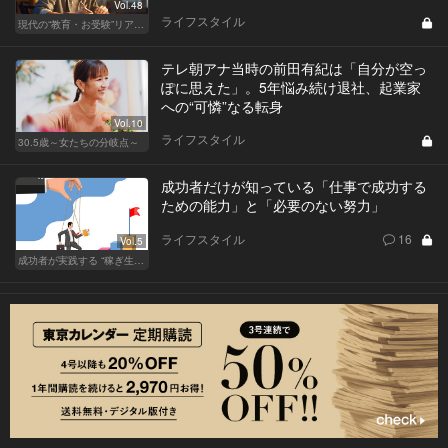
Vol.48
ライフスタイル
現代の“教育・お受験”リアルドキュメント
テレ朝アナ当時の前田有紀は「自分が空っ
ぽに思えた」。5年悩み続け退社、起業家
への“可憐”なる転身
Vol.10
ライフスタイル
30.5歳～女たちの分岐点～
成功者だけが知っている「仕事で成功する
ための能力」と「必要のない努力」
ライフスタイル
16
Vol.5
成功者が実践する “稼ぎ生活”