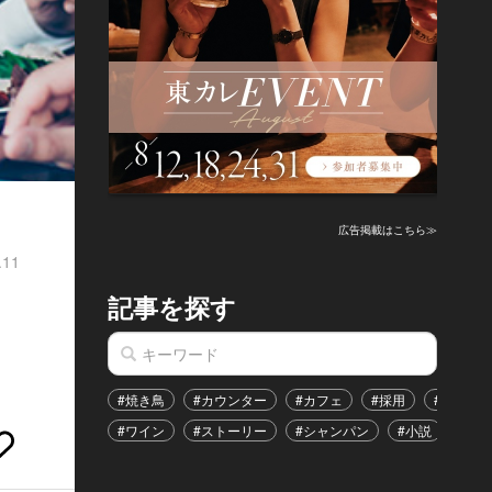
広告掲載はこちら≫
.11
記事を探す
#焼き鳥
#カウンター
#カフェ
#採用
#恋愛
#ワイン
#ストーリー
#シャンパン
#小説
#イ