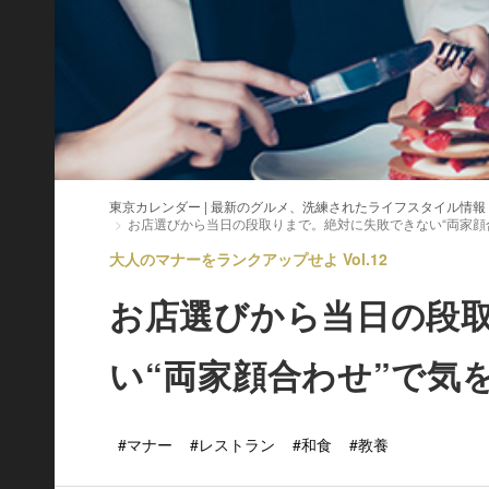
東京カレンダー | 最新のグルメ、洗練されたライフスタイル情報
お店選びから当日の段取りまで。絶対に失敗できない“両家顔
大人のマナーをランクアップせよ Vol.12
お店選びから当日の段
い“両家顔合わせ”で気
#マナー
#レストラン
#和食
#教養