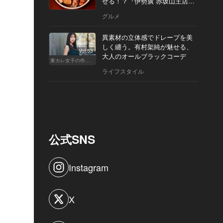
せる！？『伊勢廣 赤坂山王店』
へ
グルメ
異素材の立体感でドレープを美
しく纏う。有村架純が魅せる、
Vol.53
大人のオールブラックコーデ
東カレ女子の作り方
ライフスタイル
公式SNS
Instagram
X