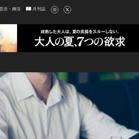
新のグルメ、洗練されたライフスタイル情報
恋活・婚活
月刊誌