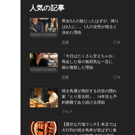
人気の記事
男女3人の旅だったはずが、帰り
は2人に…。1人の女性が残ると
Vol.74
決めた理由
TOUGH COOKIES
恋愛
6
「今日はたくさん甘えちゃお」
再会した母の無邪気な一言に、
Vol.73
娘が激怒した理由
TOUGH COOKIES
恋愛
9
焼き鳥通が熱狂する渋谷の隠れ
家『とり茶太郎』。14年目も予
約困難であり続ける理由
グルメ
【贅沢な穴場ランチ】本店では
大行列の焼き鳥丼が並ばずに食