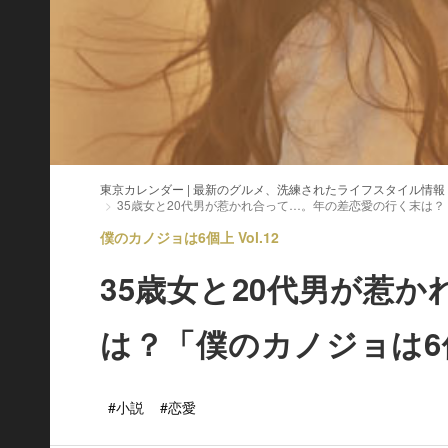
東京カレンダー | 最新のグルメ、洗練されたライフスタイル情報
35歳女と20代男が惹かれ合って…。年の差恋愛の行く末は
僕のカノジョは6個上 Vol.12
35歳女と20代男が惹
は？「僕のカノジョは6
#小説
#恋愛