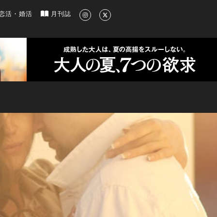
新のグルメ、洗練されたライフスタイル情報
恋活・婚活
月刊誌