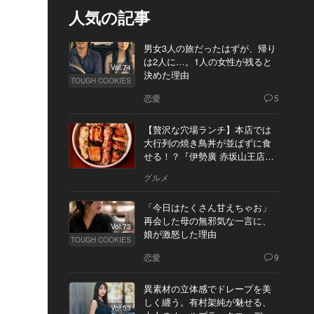
人気の記事
男女3人の旅だったはずが、帰り
は2人に…。1人の女性が残ると
Vol.74
決めた理由
TOUGH COOKIES
恋愛
5
【贅沢な穴場ランチ】本店では
大行列の焼き鳥丼が並ばずに食
せる！？『伊勢廣 赤坂山王店』
へ
グルメ
「今日はたくさん甘えちゃお」
再会した母の無邪気な一言に、
Vol.73
娘が激怒した理由
TOUGH COOKIES
恋愛
9
異素材の立体感でドレープを美
しく纏う。有村架純が魅せる、
Vol.53