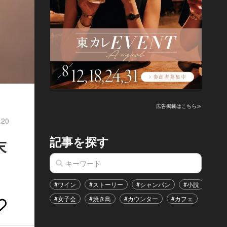
広告掲載はこちら≫
.20
記事を探す
末
#ワイン
#ストーリー
#シャンパン
#小説
#家
#女子会
#焼き鳥
#カウンター
#カフェ
#イベ