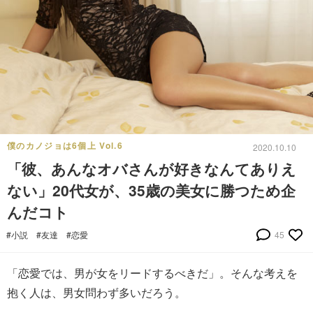
僕のカノジョは6個上 Vol.6
2020.10.10
「彼、あんなオバさんが好きなんてありえ
ない」20代女が、35歳の美女に勝つため企
んだコト
#小説
#友達
#恋愛
45
「恋愛では、男が女をリードするべきだ」。そんな考えを
抱く人は、男女問わず多いだろう。