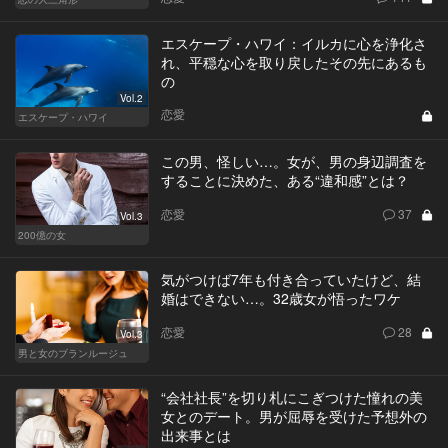
エスケープ・ハワイ：イルカに心を浄化さ
れ、平穏な心を取り戻したその先にあるも
の
Vol.2
恋愛
エスケープ・ハワイ
この男、怪しい…。女が、男の身辺調査を
することに決めた、ある“違和感”とは？
恋愛
37
Vol.3
200億の女
気がつけば7年も付き合っていたけど、結
婚はできない…。32歳女が悟ったワケ
恋愛
28
Vol.3
男と女のブランルージュ
“会社社長”を切り札にこぎつけた憧れの美
女とのデート。男が屈辱を受けた予想外の
出来事とは