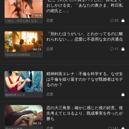
おしかける女。「あなたの奥さま、昨日私
の彼氏と…」
Vol.9
恋愛
23
ごめん、今日も遅くなる。
「別れたほうがいい、とわかってるのに離
れられない…」恋愛に不器用な女の共通点
恋愛
11
Vol.15
TOUGH COOKIES
精神科医エレナ：不倫を科学する。なぜ女
は不倫を繰り返すのか？なぜ既婚者はモテ
るのか？
Vol.9
恋愛
精神科医エレナ
恋の大三角形：確かに感じた彼の好意。後
先考えてヒヨるより、既成事実を作ったが
勝ち
Vol.13
恋愛
141
恋の大三角形