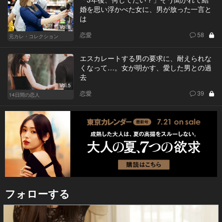
婚を思い浮かべた女に、男が放った一言と
は
Vol.8
恋愛
58
元カレ・コレクション
エスカレートする男の要求に、耐えられな
くなって…。女が明かす、愛した男との過
去
Vol.5
恋愛
39
14日間の恋人
フォローする