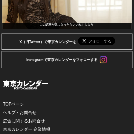
この記事が気に入ったらいいね！しよう
X（旧Twitter）で東京カレンダーを
Instagramで東京カレンダーをフォローする
TOPページ
ヘルプ・お問合せ
広告に関するお問合せ
東京カレンダー 企業情報