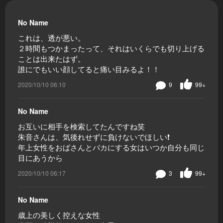
No Name
これは、透が悪い。
２時間もつかまったって、それはいくらでも切り上げる
ことは出来たはず。
誰にでもいい顔してると痛い目みるよ！！
2020/10/10 06:10
9
99+
No Name
お互いに相手を検索してたんですね笑
朱音さんは、気後れせずに負けないでほしい❗
年上女性をおばさんとバカにする女はいつか自分も同じ
目にあうから
2020/10/10 06:17
3
99+
No Name
歳上の美しく控えな女性