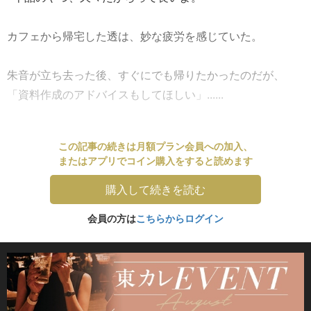
カフェから帰宅した透は、妙な疲労を感じていた。
朱音が立ち去った後、すぐにでも帰りたかったのだが、
「資料作成のアドバイスもしてほしい」......
この記事の続きは月額プラン会員への加入、
またはアプリでコイン購入をすると読めます
購入して続きを読む
会員の方は
こちらからログイン