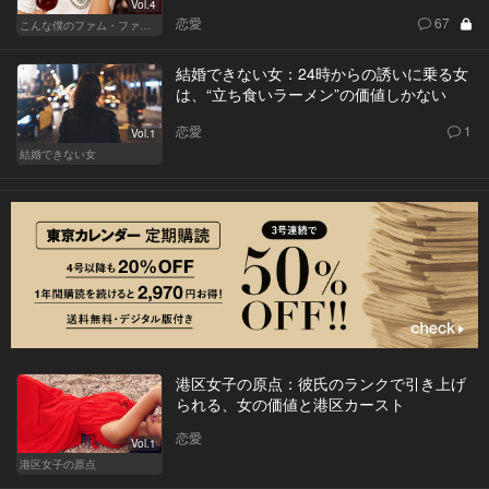
Vol.4
恋愛
67
こんな僕のファム・ファタル
結婚できない女：24時からの誘いに乗る女
は、“立ち食いラーメン”の価値しかない
恋愛
1
Vol.1
結婚できない女
港区女子の原点：彼氏のランクで引き上げ
られる、女の価値と港区カースト
恋愛
Vol.1
港区女子の原点