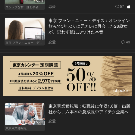
Vol.3
恋愛
57
ゴシップな女ー嫌われ者のカレンが死んだー
東京 ブラン・ニュー・デイズ：オンライン
飲みで5年ぶりに元カレに再会した28歳女
が、思わず彼にぶつけた本音
Vol.1
恋愛
43
東京 ブラン・ニュー・デイズ
東京異業種転職：転職後に年収1.8倍！出版
社から、六本木の急成長中アドテク企業へ
恋愛
Vol.1
東京異業種転職