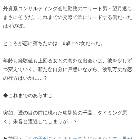
外資系コンサルティング会社勤務のエリート男・望月透も
まさにそうだ。これまでの交際で常にリードする側だった
はずの彼。
ところが恋に落ちたのは、6歳上の女だった。
年齢も経験値も上回る女との意外な出会いは、彼を少しず
つ変えていく。新たな自分に戸惑いながら、波乱万丈な恋
の行方はいかに…？
◆これまでのあらすじ
突如、透の目の前に現れた幼馴染の千晶。タイミング悪
く、朱音と遭遇してしまうが…？
▶前回：
「あの子がこんなオトナの女になるなんて」男が