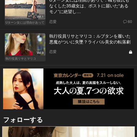
なくした35歳女は、ポストに届いた“ある
モノ”に絶望し…
Vol.1
恋愛
60
Uターン女には理由があって
執行役員リサとマリコ：ルブタンを履いた
悪魔がついに失墜？ライバル美女の転落劇
恋愛
Vol.9
執行役員リサとマリコ
フォローする