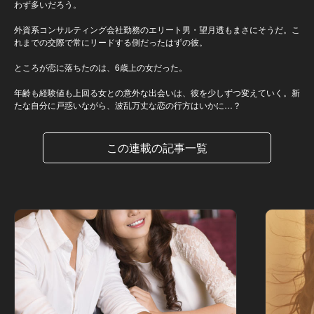
わず多いだろう。
外資系コンサルティング会社勤務のエリート男・望月透もまさにそうだ。こ
れまでの交際で常にリードする側だったはずの彼。
ところが恋に落ちたのは、6歳上の女だった。
年齢も経験値も上回る女との意外な出会いは、彼を少しずつ変えていく。新
たな自分に戸惑いながら、波乱万丈な恋の行方はいかに…？
この連載の記事一覧