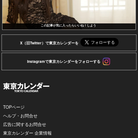
この記事が気に入ったらいいね！しよう
X（旧Twitter）で東京カレンダーを
Instagramで東京カレンダーをフォローする
TOPページ
ヘルプ・お問合せ
広告に関するお問合せ
東京カレンダー 企業情報